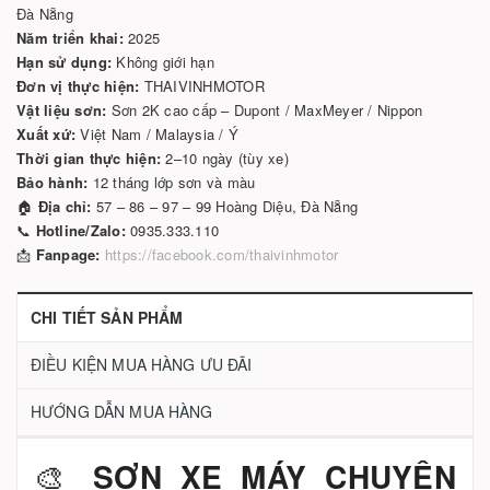
Đà Nẵng
Năm triển khai:
2025
Hạn sử dụng:
Không giới hạn
Đơn vị thực hiện:
THAIVINHMOTOR
Vật liệu sơn:
Sơn 2K cao cấp – Dupont / MaxMeyer / Nippon
Xuất xứ:
Việt Nam / Malaysia / Ý
Thời gian thực hiện:
2–10 ngày (tùy xe)
Bảo hành:
12 tháng lớp sơn và màu
🏠
Địa chỉ:
57 – 86 – 97 – 99 Hoàng Diệu, Đà Nẵng
📞
Hotline/Zalo:
0935.333.110
📩
Fanpage:
https://facebook.com/thaivinhmotor
CHI TIẾT SẢN PHẨM
ĐIỀU KIỆN MUA HÀNG ƯU ĐÃI
HƯỚNG DẪN MUA HÀNG
🎨
SƠN XE MÁY CHUYÊN