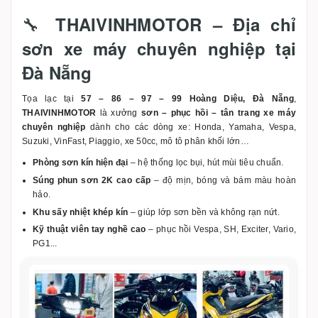
🔧
THAIVINHMOTOR – Địa chỉ
sơn xe máy chuyên nghiệp tại
Đà Nẵng
Tọa lạc tại
57 – 86 – 97 – 99 Hoàng Diệu, Đà Nẵng
,
THAIVINHMOTOR
là xưởng
sơn – phục hồi – tân trang xe máy
chuyên nghiệp
dành cho các dòng xe: Honda, Yamaha, Vespa,
Suzuki, VinFast, Piaggio, xe 50cc, mô tô phân khối lớn…
Phòng sơn kín hiện đại
– hệ thống lọc bụi, hút mùi tiêu chuẩn.
Súng phun sơn 2K cao cấp
– độ mịn, bóng và bám màu hoàn
hảo.
Khu sấy nhiệt khép kín
– giúp lớp sơn bền và không rạn nứt.
Kỹ thuật viên tay nghề cao
– phục hồi Vespa, SH, Exciter, Vario,
PG1...