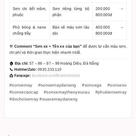
Sơn chi tiết mâm,
Sơn riêng từng bộ
200.000 –
phuộc
phận
800.000đ
Phủ bóng & nano
Bảo vệ màu sơn lâu
400.000 –
chống trầy
dài
800.000đ
💬
Comment “Sơn xe + Tên xe của bạn”
để được tư vấn màu sơn,
chi phí và thời gian thực hiện nhanh nhất.
🏠 Địa chỉ:
57 – 86 – 97 – 99 Hoàng Diệu, Đà Nẵng
📞 Hotline/Zalo:
0935.333.110
📩 Fanpage:
facebook.com/thaivinhmotor
#sonxemay #sonxemaydanang #sonxega #sonxeso
#sonxecaocap #sonxemaytheoyeucau #phukienxemay
#dochoixemay #suaxemaydanang