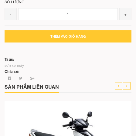
SỐ LƯỢNG
-
+
THÊM VÀO GIỎ HÀNG
Tags:
sơn xe máy
Chia sẻ:
SẢN PHẨM LIÊN QUAN