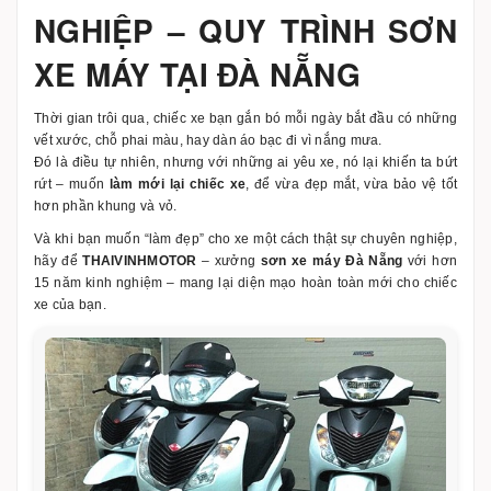
NGHIỆP – QUY TRÌNH SƠN
XE MÁY TẠI ĐÀ NẴNG
Thời gian trôi qua, chiếc xe bạn gắn bó mỗi ngày bắt đầu có những
vết xước, chỗ phai màu, hay dàn áo bạc đi vì nắng mưa.
Đó là điều tự nhiên, nhưng với những ai yêu xe, nó lại khiến ta bứt
rứt – muốn
làm mới lại chiếc xe
, để vừa đẹp mắt, vừa bảo vệ tốt
hơn phần khung và vỏ.
Và khi bạn muốn “làm đẹp” cho xe một cách thật sự chuyên nghiệp,
hãy để
THAIVINHMOTOR
– xưởng
sơn xe máy Đà Nẵng
với hơn
15 năm kinh nghiệm – mang lại diện mạo hoàn toàn mới cho chiếc
xe của bạn.