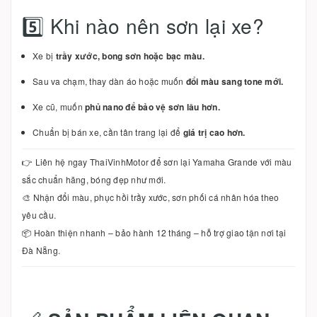
5️⃣ Khi nào nên sơn lại xe?
Xe bị
trầy xước, bong sơn hoặc bạc màu.
Sau va chạm, thay dàn áo hoặc muốn
đổi màu sang tone mới.
Xe cũ, muốn
phủ nano để bảo vệ sơn lâu hơn.
Chuẩn bị bán xe, cần tân trang lại để
giá trị cao hơn.
👉 Liên hệ ngay ThaiVinhMotor để sơn lại Yamaha Grande với màu
sắc chuẩn hãng, bóng đẹp như mới.
🎨 Nhận đổi màu, phục hồi trầy xước, sơn phối cá nhân hóa theo
yêu cầu.
📦 Hoàn thiện nhanh – bảo hành 12 tháng – hỗ trợ giao tận nơi tại
Đà Nẵng.