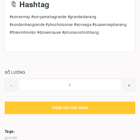
🔖
Hashtag
#sonxemay #sonyamahagrande #grandedanang
#sondanhaogrande #phuchoisonxe #sonxega #suaxemaydanang
#thaivinhmotor #doixemauxe #phunsonchinhhang
SỐ LƯỢNG
-
+
THÊM VÀO GIỎ HÀNG
Tags:
grande