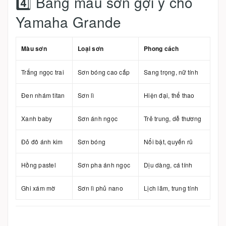
4️⃣ Bảng màu sơn gợi ý cho
Yamaha Grande
Màu sơn
Loại sơn
Phong cách
Trắng ngọc trai
Sơn bóng cao cấp
Sang trọng, nữ tính
Đen nhám titan
Sơn lì
Hiện đại, thể thao
Xanh baby
Sơn ánh ngọc
Trẻ trung, dễ thương
Đỏ đô ánh kim
Sơn bóng
Nổi bật, quyến rũ
Hồng pastel
Sơn pha ánh ngọc
Dịu dàng, cá tính
Ghi xám mờ
Sơn lì phủ nano
Lịch lãm, trung tính