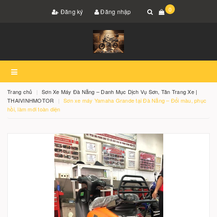
0
Đăng ký
Đăng nhập
Trang chủ
Sơn Xe Máy Đà Nẵng – Danh Mục Dịch Vụ Sơn, Tân Trang Xe |
THAIVINHMOTOR
Sơn xe máy Yamaha Grande tại Đà Nẵng – Đổi màu, phục
hồi, làm mới toàn diện