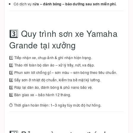
Có dịch vụ
rửa – đánh bóng – bảo dưỡng sau sơn miễn phí.
3️⃣ Quy trình sơn xe Yamaha
Grande tại xưởng
1️⃣ Tiếp nhận xe, chụp ảnh & ghi nhận hiện trạng.
2️⃣ Tháo rời toàn bộ dàn áo – xử lý trầy, nứt, va đập.
3️⃣ Phun sơn lót chống gỉ – sơn màu – sơn bóng theo tiêu chuẩn.
4️⃣ Sấy sơn ở nhiệt độ chuẩn, kiểm tra bề mặt kỹ lưỡng.
5️⃣ Ráp lại dàn áo, đánh bóng & phủ nano bảo vệ.
6️⃣ Bàn giao xe – bảo hành 12 tháng.
⏱ Thời gian hoàn thiện: 1–3 ngày tùy mức độ hư hỏng.