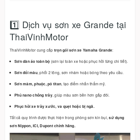
1️⃣ Dịch vụ sơn xe Grande tại
ThaiVinhMotor
ThaiVinhMotor cung cấp
trọn gói sơn xe Yamaha Grande
:
Sơn dàn áo toàn bộ
(sơn lại toàn xe hoặc phục hồi từng chi tiết).
Sơn đổi màu
, phối 2 tông, sơn nhám hoặc bóng theo yêu cầu.
Sơn mâm, phuộc, pô titan
, tạo điểm nhấn thẩm mỹ.
Phủ nano chống trầy
, giúp màu sơn bền hơn gấp đôi.
Phục hồi xe trầy xước, va quẹt hoặc bị ngã.
Tất cả quy trình được thực hiện trong phòng sơn kín bụi,
sử dụng
sơn Nippon, ICI, Dupont chính hãng.