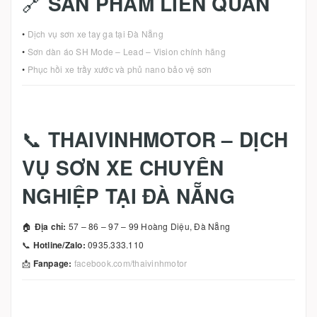
🔗
SẢN PHẨM LIÊN QUAN
•
Dịch vụ sơn xe tay ga tại Đà Nẵng
•
Sơn dàn áo SH Mode – Lead – Vision chính hãng
•
Phục hồi xe trầy xước và phủ nano bảo vệ sơn
📞
THAIVINHMOTOR – DỊCH
VỤ SƠN XE CHUYÊN
NGHIỆP TẠI ĐÀ NẴNG
🏠
Địa chỉ:
57 – 86 – 97 – 99 Hoàng Diệu, Đà Nẵng
📞
Hotline/Zalo:
0935.333.110
📩
Fanpage:
facebook.com/thaivinhmotor