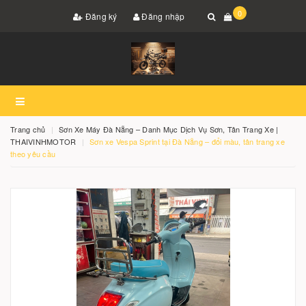
0
Đăng ký
Đăng nhập
Trang chủ
Sơn Xe Máy Đà Nẵng – Danh Mục Dịch Vụ Sơn, Tân Trang Xe |
THAIVINHMOTOR
Sơn xe Vespa Sprint tại Đà Nẵng – đổi màu, tân trang xe
theo yêu cầu