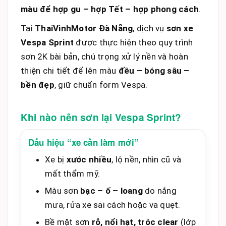
màu để hợp gu – hợp Tết – hợp phong cách
.
Tại
ThaiVinhMotor Đà Nẵng
, dịch vụ
sơn xe
Vespa Sprint
được thực hiện theo quy trình
sơn 2K bài bản, chú trọng xử lý nền và hoàn
thiện chi tiết để lên màu
đều – bóng sâu –
bền đẹp
, giữ chuẩn form Vespa.
Khi nào nên sơn lại Vespa Sprint?
Dấu hiệu “xe cần làm mới”
Xe bị
xước nhiều
, lộ nền, nhìn cũ và
mất thẩm mỹ.
Màu sơn
bạc – ố – loang
do nắng
mưa, rửa xe sai cách hoặc va quẹt.
Bề mặt sơn
rỗ, nổi hạt, tróc clear
(lớp