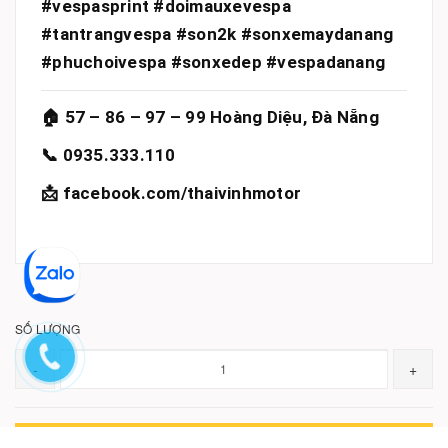
#vespasprint #doimauxevespa
#tantrangvespa #son2k #sonxemaydanang
#phuchoivespa #sonxedep #vespadanang
🏠 57 – 86 – 97 – 99 Hoàng Diệu, Đà Nẵng
📞 0935.333.110
📩 facebook.com/thaivinhmotor
SỐ LƯỢNG
-
+
THÊM VÀO GIỎ HÀNG