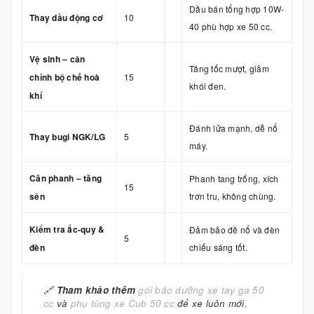
Dầu bán tổng hợp 10W-
Thay dầu động cơ
10
40 phù hợp xe 50 cc.
Vệ sinh – cân
Tăng tốc mượt, giảm
chỉnh bộ chế hoà
15
khói đen.
khí
Đánh lửa mạnh, dễ nổ
Thay bugi NGK/LG
5
máy.
Căn phanh – tăng
Phanh tang trống, xích
15
sên
trơn tru, không chùng.
Kiểm tra ắc-quy &
Đảm bảo đề nổ và đèn
5
đèn
chiếu sáng tốt.
🔗
Tham khảo thêm
gói bảo dưỡng xe tay ga 50
cc
và
phụ tùng xe Cub 50 cc
để xe luôn mới.