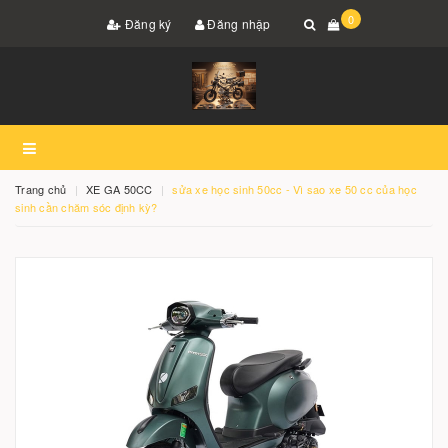
0
Đăng ký
Đăng nhập
Trang chủ
XE GA 50CC
sửa xe học sinh 50cc - Vì sao xe 50 cc của học
sinh cần chăm sóc định kỳ?