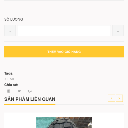
SỐ LƯỢNG
-
+
THÊM VÀO GIỎ HÀNG
Tags:
XE 50
Chia sẻ:
SẢN PHẨM LIÊN QUAN