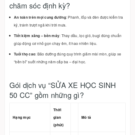
chăm sóc định kỳ?
An toàn trên mọi cung đường
: Phanh, lốp và đèn được kiểm tra
kỹ, tránh trượt ngã khi trời mưa.
Tiết kiệm xăng – bền máy
: Thay dầu, lọc gió, bugi đúng chuẩn
giúp động cơ nhỏ gọn chạy êm, ít hao nhiên liệu.
Tuổi thọ cao
: Bảo dưỡng đúng quy trình giảm mài mòn, giúp xe
“bền bỉ” suốt những năm cấp ba – đại học.
Gói dịch vụ “SỬA XE HỌC SINH
50 CC” gồm những gì?
Thời
Hạng mục
gian
Mô tả
(phút)