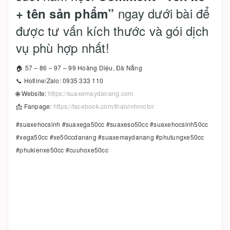
ngay dưới bài để
+ tên sản phẩm”
được tư vấn kích thước và gói dịch
vụ phù hợp nhất!
🏠 57 – 86 – 97 – 99 Hoàng Diệu, Đà Nẵng
📞 Hotline/Zalo: 0935 333 110
🌐 Website:
https://suaxemaydanang.com
📩 Fanpage:
https://facebook.com/thaivinhmotor
#suaxehocsinh #suaxega50cc #suaxeso50cc #suaxehocsinh50cc
#xega50cc #xe50ccdanang #suaxemaydanang #phutungxe50cc
#phukienxe50cc #cuuhoxe50cc