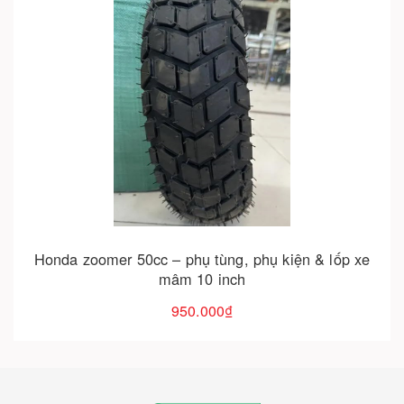
Cho vào giỏ hàng
Dây curoa xe ga 50 - chủng loại , thông số và giá
tham khảo
e
450.000₫