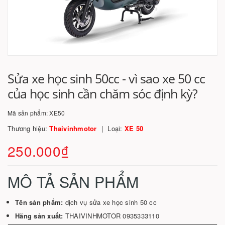
Sửa xe học sinh 50cc - vì sao xe 50 cc
của học sinh cần chăm sóc định kỳ?
Mã sản phẩm:
XE50
Thương hiệu:
Thaivinhmotor
Loại:
XE 50
250.000₫
MÔ TẢ SẢN PHẨM
Tên sản phẩm:
dịch vụ sửa xe học sinh 50 cc
Hãng sản xuất:
THAIVINHMOTOR 0935333110