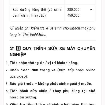
Bảo dưỡng tổng thể (vệ sinh,
280.000 –
canh chỉnh, thay dầu)
450.000
💥 Miễn phí kiểm tra & vệ sinh cho khách thay phụ
tùng tại ThaiVinhMotor.
🛠️
5️⃣ QUY TRÌNH SỬA XE MÁY CHUYÊN
NGHIỆP
Tiếp nhận thông tin / vị trí khách hàng.
Chẩn đoán tình trạng xe
(trực tiếp hoặc online
qua video).
Báo giá trước – không phát sinh ngoài ý muốn.
Tiến hành sửa chữa / thay phụ tùng tại chỗ
hoặc tại xưởng.
Kiểm tra tổng thể – vệ sinh – bàn giao & hướng