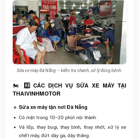
Sửa xe máy Đà Nẵng – kiểm tra nhanh, xử lý đúng bệnh.
🏍️
2️⃣ CÁC DỊCH VỤ SỬA XE MÁY TẠI
THAIVINHMOTOR
🔹
Sửa xe máy tận nơi Đà Nẵng
Có mặt trong 10–20 phút nội thành.
Vá lốp, thay bugi, thay bình, thay nhớt, xử lý xe
chết máy, đứt dây ga, dây thắng.