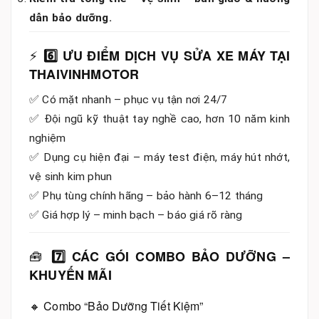
dẫn bảo dưỡng.
⚡
6️⃣ ƯU ĐIỂM DỊCH VỤ SỬA XE MÁY TẠI
THAIVINHMOTOR
✅ Có mặt nhanh – phục vụ tận nơi 24/7
✅ Đội ngũ kỹ thuật tay nghề cao, hơn 10 năm kinh
nghiệm
✅ Dụng cụ hiện đại – máy test điện, máy hút nhớt,
vệ sinh kim phun
✅ Phụ tùng chính hãng – bảo hành 6–12 tháng
✅ Giá hợp lý – minh bạch – báo giá rõ ràng
🧰
7️⃣ CÁC GÓI COMBO BẢO DƯỠNG –
KHUYẾN MÃI
🔸 Combo “Bảo Dưỡng Tiết Kiệm”