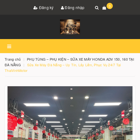
0
Đăng ký
Đăng nhập
Trang chủ
PHỤ TÙNG – PHỤ KIỆN – SỬA XE MÁY HONDA ADV 150, 160 TẠI
ĐÀ NẴNG
Sửa Xe Máy Đà Nẵng – Uy Tín, Lấy Liền, Phục Vụ 24/7 Tại
ThaiVinhMotor