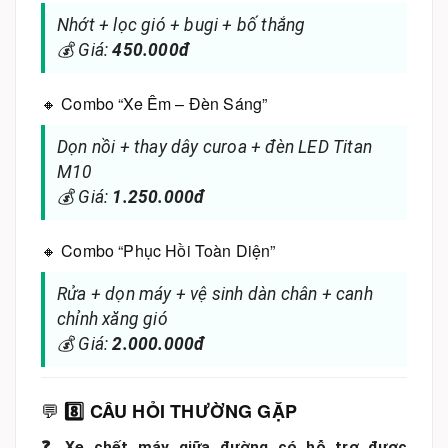
Nhớt + lọc gió + bugi + bố thắng
💰 Giá:
450.000đ
🔸 Combo “Xe Êm – Đèn Sáng”
Dọn nồi + thay dây curoa + đèn LED Titan
M10
💰 Giá:
1.250.000đ
🔸 Combo “Phục Hồi Toàn Diện”
Rửa + dọn máy + vệ sinh dàn chân + canh
chỉnh xăng gió
💰 Giá:
2.000.000đ
💬
8️⃣ CÂU HỎI THƯỜNG GẶP
❓ Xe chết máy giữa đường có hỗ trợ được