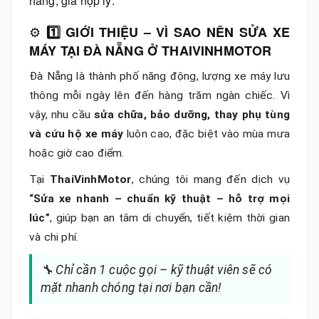
hãng, giá hợp lý.
⚙️
1️⃣ GIỚI THIỆU – VÌ SAO NÊN SỬA XE
MÁY TẠI ĐÀ NẴNG Ở THAIVINHMOTOR
Đà Nẵng là thành phố năng động, lượng xe máy lưu
thông mỗi ngày lên đến hàng trăm ngàn chiếc. Vì
vậy, nhu cầu
sửa chữa, bảo dưỡng, thay phụ tùng
và cứu hộ xe máy
luôn cao, đặc biệt vào mùa mưa
hoặc giờ cao điểm.
Tại
ThaiVinhMotor
, chúng tôi mang đến dịch vụ
“Sửa xe nhanh – chuẩn kỹ thuật – hỗ trợ mọi
lúc”
, giúp bạn an tâm di chuyển, tiết kiệm thời gian
và chi phí.
🔧 Chỉ cần 1 cuộc gọi – kỹ thuật viên sẽ có
mặt nhanh chóng tại nơi bạn cần!