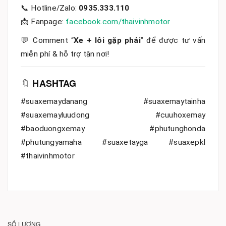
📞 Hotline/Zalo:
0935.333.110
📩 Fanpage:
facebook.com/thaivinhmotor
💬 Comment “
Xe + lỗi gặp phải
” để được tư vấn
miễn phí & hỗ trợ tận nơi!
🔖
HASHTAG
#suaxemaydanang #suaxemaytainha
#suaxemayluudong #cuuhoxemay
#baoduongxemay #phutunghonda
#phutungyamaha #suaxetayga #suaxepkl
#thaivinhmotor
SỐ LƯỢNG