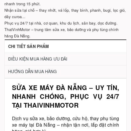
nhanh trong 15 phút.
Nhận sửa tại chỗ – thay nhớt, vá lốp, thay bình, phanh, bugi, lọc gió,
dây curoa...
Phục vụ 24/7 tại nhà, cơ quan, khu du lịch, sân bay, dọc đường.
ThaiVinhMotor – trung tâm sửa xe, bảo dưỡng và phụ tùng chính
hãng Đà Nẵng.
CHI TIẾT SẢN PHẨM
ĐIỀU KIỆN MUA HÀNG ƯU ĐÃI
HƯỚNG DẪN MUA HÀNG
SỬA XE MÁY ĐÀ NẴNG – UY TÍN,
NHANH CHÓNG, PHỤC VỤ 24/7
TẠI THAIVINHMOTOR
Dịch vụ sửa xe, bảo dưỡng, cứu hộ, thay phụ tùng
xe máy tại Đà Nẵng – nhận tận nơi, lắp đặt chính