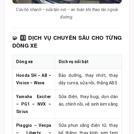
Cứu hộ nhanh – sửa tận nơi – an toàn khi thao tác ngoài
đường.
🧩
3️⃣ DỊCH VỤ CHUYÊN SÂU CHO TỪNG
DÒNG XE
Dòng xe
Dịch vụ nổi bật
Honda SH – AB –
Bảo dưỡng, thay nhớt, thay
Vision – Wave
dây curoa, sửa nồi, thắng ABS
Yamaha Exciter
Sửa điện, thay bugi, dọn dàn
– PG1 – NVX –
áo, chỉnh nồi, vệ sinh kim xăng
Sirius
Piaggio – Vespa
Sửa phun xăng điện tử, thay
– Liberty –
bố thắng, thay kính, sơn tem