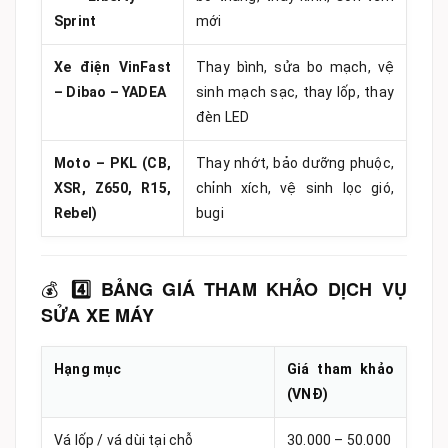
Sprint
mới
Xe điện VinFast
Thay bình, sửa bo mạch, vệ
– Dibao – YADEA
sinh mạch sạc, thay lốp, thay
đèn LED
Moto – PKL (CB,
Thay nhớt, bảo dưỡng phuộc,
XSR, Z650, R15,
chỉnh xích, vệ sinh lọc gió,
Rebel)
bugi
💰
4️⃣ BẢNG GIÁ THAM KHẢO DỊCH VỤ
SỬA XE MÁY
Hạng mục
Giá tham khảo
(VNĐ)
Vá lốp / vá dùi tại chỗ
30.000 – 50.000