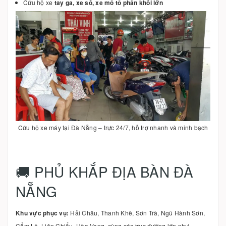
Cứu hộ xe
tay ga, xe số, xe mô tô phân khối lớn
Cứu hộ xe máy tại Đà Nẵng – trực 24/7, hỗ trợ nhanh và minh bạch
🚚 PHỦ KHẮP ĐỊA BÀN ĐÀ
NẴNG
Khu vực phục vụ:
Hải Châu, Thanh Khê, Sơn Trà, Ngũ Hành Sơn,
Cẩm Lệ, Liên Chiểu, Hòa Vang, cùng các trục đường lớn như