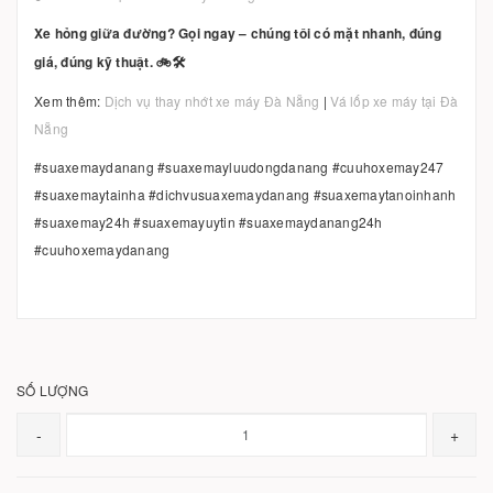
Xe hỏng giữa đường? Gọi ngay – chúng tôi có mặt nhanh, đúng
giá, đúng kỹ thuật. 🚲🛠️
Xem thêm:
Dịch vụ thay nhớt xe máy Đà Nẵng
|
Vá lốp xe máy tại Đà
Nẵng
#suaxemaydanang #suaxemayluudongdanang #cuuhoxemay247
#suaxemaytainha #dichvusuaxemaydanang #suaxemaytanoinhanh
#suaxemay24h #suaxemayuytin #suaxemaydanang24h
#cuuhoxemaydanang
SỐ LƯỢNG
-
+