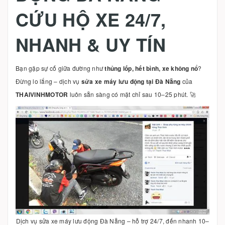
CỨU HỘ XE 24/7,
NHANH & UY TÍN
Bạn gặp sự cố giữa đường như
thủng lốp, hết bình, xe không nổ
?
Đừng lo lắng – dịch vụ
sửa xe máy lưu động tại Đà Nẵng
của
THAIVINHMOTOR
luôn sẵn sàng có mặt chỉ sau 10–25 phút. 🚀
Dịch vụ sửa xe máy lưu động Đà Nẵng – hỗ trợ 24/7, đến nhanh 10–