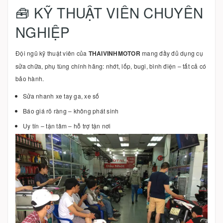
🧰 KỸ THUẬT VIÊN CHUYÊN
NGHIỆP
Đội ngũ kỹ thuật viên của
THAIVINHMOTOR
mang đầy đủ dụng cụ
sửa chữa, phụ tùng chính hãng: nhớt, lốp, bugi, bình điện – tất cả có
bảo hành.
Sửa nhanh xe tay ga, xe số
Báo giá rõ ràng – không phát sinh
Uy tín – tận tâm – hỗ trợ tận nơi