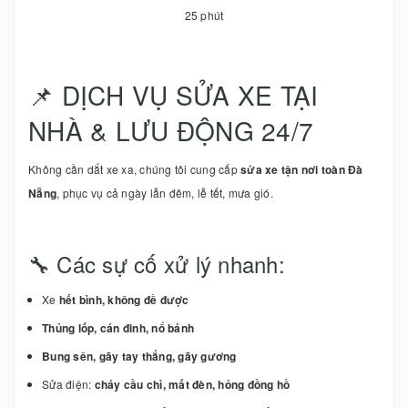
25 phút
📌 DỊCH VỤ SỬA XE TẠI
NHÀ & LƯU ĐỘNG 24/7
Không cần dắt xe xa, chúng tôi cung cấp
sửa xe tận nơi toàn Đà
Nẵng
, phục vụ cả ngày lẫn đêm, lễ tết, mưa gió.
🔧 Các sự cố xử lý nhanh:
Xe
hết bình, không đề được
Thủng lốp, cán đinh, nổ bánh
Bung sên, gãy tay thắng, gãy gương
Sửa điện:
cháy cầu chì, mất đèn, hỏng đồng hồ