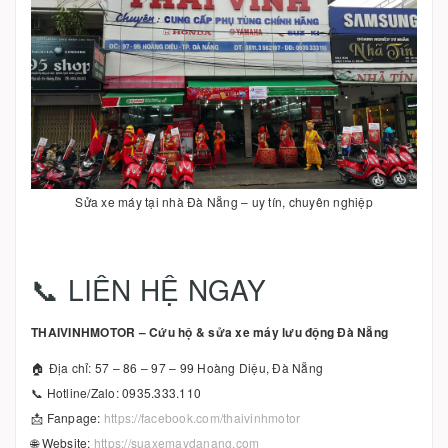
Sửa xe máy tại nhà Đà Nẵng – uy tín, chuyên nghiệp
📞 LIÊN HỆ NGAY
THAIVINHMOTOR – Cứu hộ & sửa xe máy lưu động Đà Nẵng
🏠 Địa chỉ: 57 – 86 – 97 – 99 Hoàng Diệu, Đà Nẵng
📞 Hotline/Zalo: 0935.333.110
📩 Fanpage:
https://facebook.com/thaivinhmotor
🌐 Website:
https://suaxemaydanang.com