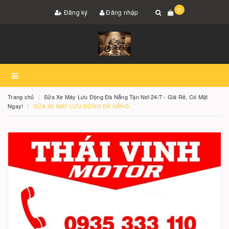
0
Đăng ký
Đăng nhập
Trang chủ
Sửa Xe Máy Lưu Động Đà Nẵng Tận Nơi 24/7 - Giá Rẻ, Có Mặt
Ngay!
SỬA XE MÁY LƯU ĐỘNG ĐÀ NẴNG