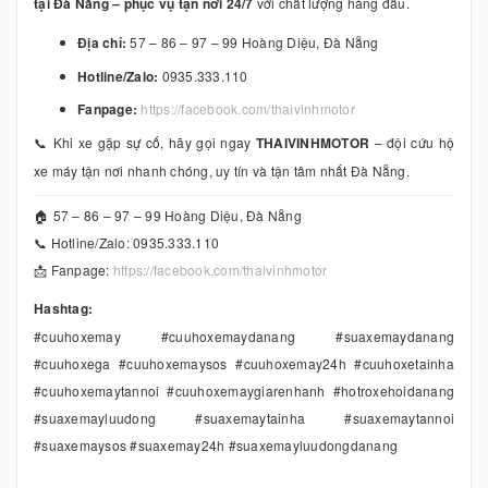
tại Đà Nẵng – phục vụ tận nơi 24/7
với chất lượng hàng đầu.
Địa chỉ:
57 – 86 – 97 – 99 Hoàng Diệu, Đà Nẵng
Hotline/Zalo:
0935.333.110
Fanpage:
https://facebook.com/thaivinhmotor
📞 Khi xe gặp sự cố, hãy gọi ngay
THAIVINHMOTOR
– đội cứu hộ
xe máy tận nơi nhanh chóng, uy tín và tận tâm nhất Đà Nẵng.
🏠 57 – 86 – 97 – 99 Hoàng Diệu, Đà Nẵng
📞 Hotline/Zalo: 0935.333.110
📩 Fanpage:
https://facebook.com/thaivinhmotor
Hashtag:
#cuuhoxemay #cuuhoxemaydanang #suaxemaydanang
#cuuhoxega #cuuhoxemaysos #cuuhoxemay24h #cuuhoxetainha
#cuuhoxemaytannoi #cuuhoxemaygiarenhanh #hotroxehoidanang
#suaxemayluudong #suaxemaytainha #suaxemaytannoi
#suaxemaysos #suaxemay24h #suaxemayluudongdanang