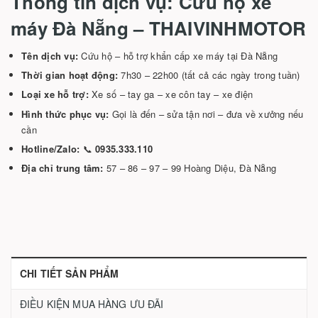
Thông tin dịch vụ: Cứu hộ xe
máy Đà Nẵng – THAIVINHMOTOR
Tên dịch vụ:
Cứu hộ – hỗ trợ khẩn cấp xe máy tại Đà Nẵng
Thời gian hoạt động:
7h30 – 22h00 (tất cả các ngày trong tuần)
Loại xe hỗ trợ:
Xe số – tay ga – xe côn tay – xe điện
Hình thức phục vụ:
Gọi là đến – sửa tận nơi – đưa về xưởng nếu
cần
Hotline/Zalo:
📞
0935.333.110
Địa chỉ trung tâm:
57 – 86 – 97 – 99 Hoàng Diệu, Đà Nẵng
CHI TIẾT SẢN PHẨM
ĐIỀU KIỆN MUA HÀNG ƯU ĐÃI