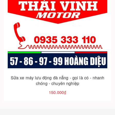
Cho vào giỏ hàng
Sửa xe máy lưu động – cứu hộ tận nơi 24/7 cho xe
của bạn
150.000₫
h