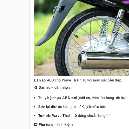
Dàn áo ABS cho Wave Thái 110 với màu sắc bền đẹp.
🎨 Dàn áo – dàn nhựa:
Thay
bộ nhựa ABS
mới (mặt nạ, yếm, ốp hông, dè trước
Sơn lại dàn áo
bằng sơn 2K, giữ màu bền.
Tem zin Wave Thái 110
đúng chuẩn từng đời.
🛞 Phụ tùng – linh kiện: