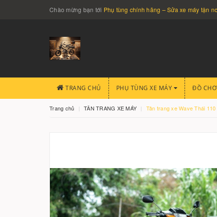
Chào mừng bạn tới
Phụ tùng chính hãng – Sửa xe máy tận 
TRANG CHỦ
PHỤ TÙNG XE MÁY
ĐỒ CHƠ
Trang chủ
TÂN TRANG XE MÁY
Tân trang xe Wave Thái 110 