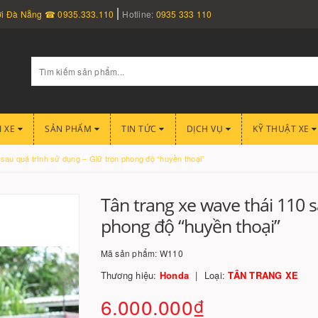
nơi Đà Nẵng ☎ 0935.333.110
Hotline:
0935 333 110
I XE
SẢN PHẨM
TIN TỨC
DỊCH VỤ
KỸ THUẬT XE
sau quá trình sử dụng – Giữ trọn phong độ “huyền thoại”
Tân trang xe wave thái 110 s
phong độ “huyền thoại”
Mã sản phẩm:
W110
Thương hiệu:
Honda
Loại:
TÂN TRANG XE
6.000.000₫