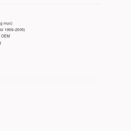
ng mục)
từ 1999–2005)
m, OEM
g