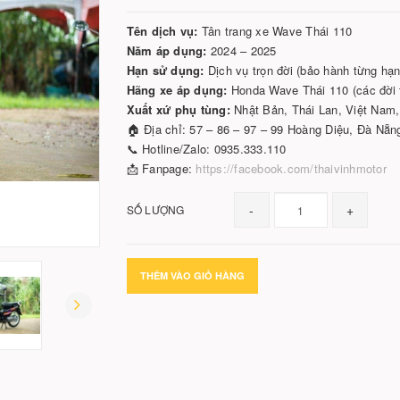
Tên dịch vụ:
Tân trang xe Wave Thái 110
Năm áp dụng:
2024 – 2025
Hạn sử dụng:
Dịch vụ trọn đời (bảo hành từng hạ
Hãng xe áp dụng:
Honda Wave Thái 110 (các đời 
Xuất xứ phụ tùng:
Nhật Bản, Thái Lan, Việt Na
🏠 Địa chỉ: 57 – 86 – 97 – 99 Hoàng Diệu, Đà Nẵn
📞 Hotline/Zalo: 0935.333.110
📩 Fanpage:
https://facebook.com/thaivinhmotor
-
+
SỐ LƯỢNG
THÊM VÀO GIỎ HÀNG