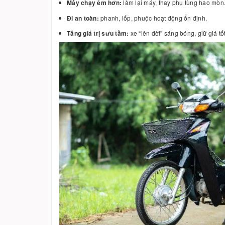
Máy chạy êm hơn:
làm lại máy, thay phụ tùng hao mòn
Đi an toàn:
phanh, lốp, phuộc hoạt động ổn định.
Tăng giá trị sưu tầm:
xe “lên đời” sáng bóng, giữ giá tốt