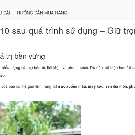
U ĐÃI
HƯỚNG DẪN MUA HÀNG
10 sau quá trình sử dụng – Giữ trọ
á trị bền vững
à biểu tượng của sự bền bỉ, tiết kiệm và phong cách. Dù đã xuất hiện hơn 20
cao
.
 của bạn có thể gặp tình trạng:
dàn áo xuống màu, máy kêu, sên dĩa mòn, phu