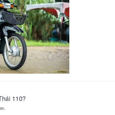
Thái 110?
đời.