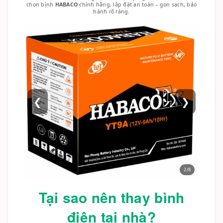
chọn bình
HABACO
chính hãng, lắp đặt an toàn – gọn sạch, bảo
hành rõ ràng.
❮
❯
3/8
Tại sao nên thay bình
điện tại nhà?
Không phải lúc nào bạn cũng có thể mang xe đến tiệm, đặc