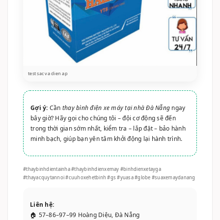
test sac va dien ap
Gợi ý:
Cần
thay bình điện xe máy tại nhà Đà Nẵng
ngay
bây giờ? Hãy gọi cho chúng tôi – đội cơ động sẽ đến
trong thời gian sớm nhất, kiểm tra – lắp đặt – bảo hành
minh bạch, giúp bạn yên tâm khởi động lại hành trình.
#thaybinhdientainha #thaybinhdienxemay #binhdienxetayga
#thayacquytannoi #cuuhoxehetbinh #gs #yuasa #globe #suaxemaydanang
Liên hệ:
🏠 57–86–97–99 Hoàng Diệu, Đà Nẵng
📞 0935.333.110
📩 facebook.com/thaivinhmotor