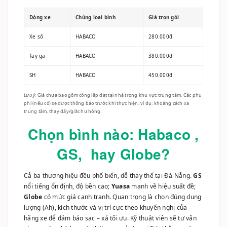
Xe số
HABACO
280.000đ
Tay ga
HABACO
380.000đ
SH
HABACO
450.000đ
Lưu ý:
Giá chưa bao gồm công lắp đặt tại nhà trong khu vực trung tâm. Các phụ
phí (nếu có) sẽ được thông báo trước khi thực hiện, ví dụ: khoảng cách xa
trung tâm, thay dây/giắc hư hỏng.
Chọn bình nào: Habaco ,
GS, hay Globe?
Cả ba thương hiệu đều phổ biến, dễ thay thế tại Đà Nẵng.
GS
nổi tiếng ổn định, độ bền cao;
Yuasa
mạnh về hiệu suất đề;
Globe
có mức giá cạnh tranh. Quan trọng là chọn đúng dung
lượng (Ah), kích thước và vị trí cực theo khuyến nghị của
hãng xe để đảm bảo sạc – xả tối ưu. Kỹ thuật viên sẽ tư vấn
phương án phù hợp với thói quen sử dụng (đi lại hằng ngày,
treo tạm nhiều, độ điện…).