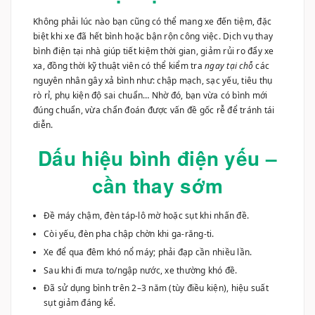
biệt khi xe đã hết bình hoặc bận rộn công việc. Dịch vụ thay
bình điện tại nhà giúp tiết kiệm thời gian, giảm rủi ro đẩy xe
xa, đồng thời kỹ thuật viên có thể kiểm tra
ngay tại chỗ
các
nguyên nhân gây xả bình như: chập mạch, sạc yếu, tiêu thụ
rò rỉ, phụ kiện độ sai chuẩn… Nhờ đó, bạn vừa có bình mới
đúng chuẩn, vừa chẩn đoán được vấn đề gốc rễ để tránh tái
diễn.
Dấu hiệu bình điện yếu –
cần thay sớm
Đề máy chậm, đèn táp-lô mờ hoặc sụt khi nhấn đề.
Còi yếu, đèn pha chập chờn khi ga-răng-ti.
Xe để qua đêm khó nổ máy; phải đạp cần nhiều lần.
Sau khi đi mưa to/ngập nước, xe thường khó đề.
Đã sử dụng bình trên 2–3 năm (tùy điều kiện), hiệu suất
sụt giảm đáng kể.