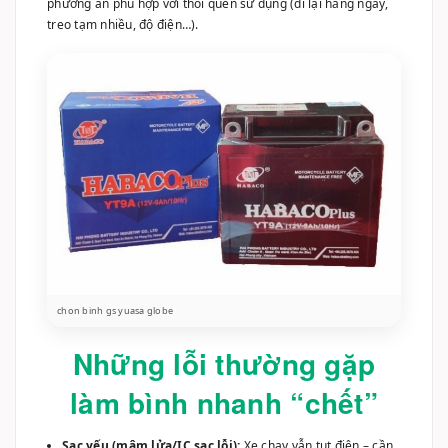
chon binh gs yuasa globe
Những lỗi thường gặp
làm bình nhanh “chết”
Sạc yếu (mâm lửa/IC sạc lỗi):
Xe chạy vẫn tụt điện – cần
đo sạc định kỳ.