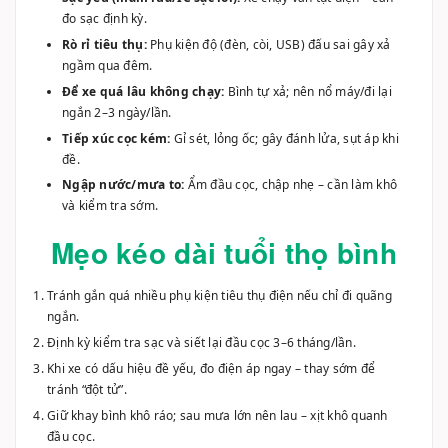
Rò rỉ tiêu thụ:
Phụ kiện độ (đèn, còi, USB) đấu sai gây xả
ngầm qua đêm.
Để xe quá lâu không chạy:
Bình tự xả; nên nổ máy/đi lại
ngắn 2–3 ngày/lần.
Tiếp xúc cọc kém:
Gỉ sét, lỏng ốc; gây đánh lửa, sụt áp khi
đề.
Ngập nước/mưa to:
Ẩm đầu cọc, chập nhẹ – cần làm khô
và kiểm tra sớm.
Mẹo kéo dài tuổi thọ bình
Tránh gắn quá nhiều phụ kiện tiêu thụ điện nếu chỉ đi quãng
ngắn.
Định kỳ kiểm tra sạc và siết lại đầu cọc 3–6 tháng/lần.
Khi xe có dấu hiệu đề yếu, đo điện áp ngay – thay sớm để
tránh “đột tử”.
Giữ khay bình khô ráo; sau mưa lớn nên lau – xịt khô quanh
đầu cọc.
Nếu ít đi, mỗi tuần nổ máy 10–15 phút hoặc sạc bù bằng
charger chuẩn.