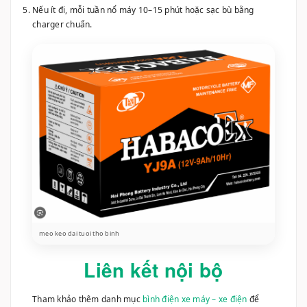
meo keo dai tuoi tho binh
Liên kết nội bộ
Tham khảo thêm danh mục
bình điện xe máy – xe điện
để
xem đầy đủ các mẫu bình, thông số và bài viết liên quan.