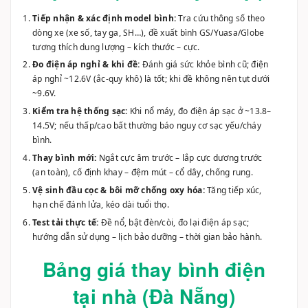
dòng xe (xe số, tay ga, SH…), đề xuất bình GS/Yuasa/Globe
tương thích dung lượng – kích thước – cực.
Đo điện áp nghỉ & khi đề:
Đánh giá sức khỏe bình cũ; điện
áp nghỉ ~12.6V (ắc-quy khô) là tốt; khi đề không nên tụt dưới
~9.6V.
Kiểm tra hệ thống sạc:
Khi nổ máy, đo điện áp sạc ở ~13.8–
14.5V; nếu thấp/cao bất thường báo nguy cơ sạc yếu/cháy
bình.
Thay bình mới:
Ngắt cực âm trước – lắp cực dương trước
(an toàn), cố định khay – đệm mút – cổ dây, chống rung.
Vệ sinh đầu cọc & bôi mỡ chống oxy hóa:
Tăng tiếp xúc,
hạn chế đánh lửa, kéo dài tuổi thọ.
Test tải thực tế:
Đề nổ, bật đèn/còi, đo lại điện áp sạc;
hướng dẫn sử dụng – lịch bảo dưỡng – thời gian bảo hành.
Bảng giá thay bình điện
tại nhà (Đà Nẵng)
Dòng xe
Chủng loại bình
Giá trọn gói