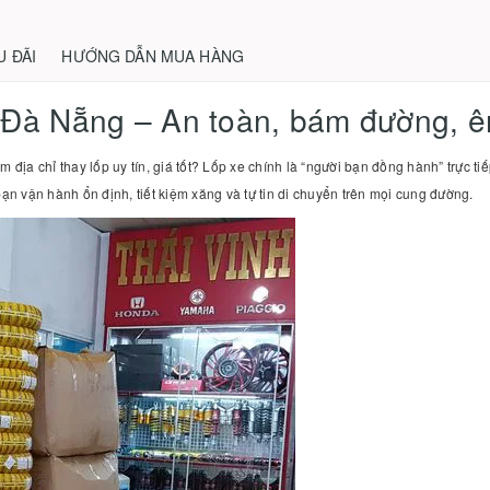
U ĐÃI
HƯỚNG DẪN MUA HÀNG
Đà Nẵng – An toàn, bám đường, êm 
địa chỉ thay lốp uy tín, giá tốt? Lốp xe chính là “người bạn đồng hành” trực 
bạn vận hành ổn định, tiết kiệm xăng và tự tin di chuyển trên mọi cung đường.