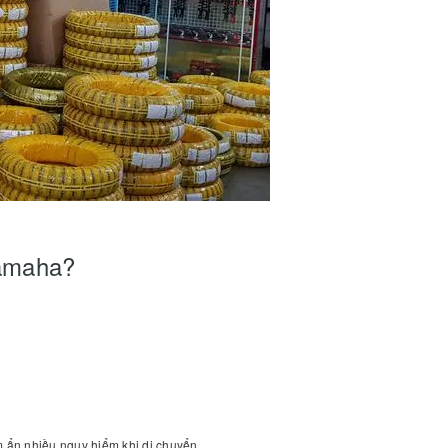
Yamaha?
m ẩn nhiều nguy hiểm khi di chuyển.