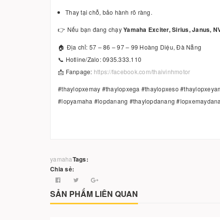
Thay tại chỗ, bảo hành rõ ràng.
👉 Nếu bạn đang chạy
Yamaha Exciter, Sirius, Janus, 
🏠 Địa chỉ: 57 – 86 – 97 – 99 Hoàng Diệu, Đà Nẵng
📞 Hotline/Zalo: 0935.333.110
📩 Fanpage:
https://facebook.com/thaivinhmotor
#thaylopxemay #thaylopxega #thaylopxeso #thaylopxe
#lopyamaha #lopdanang #thaylopdanang #lopxemaydan
yamaha
Tags:
Chia sẻ:
SẢN PHẨM LIÊN QUAN