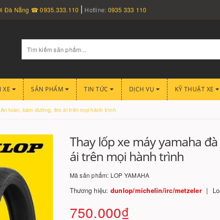
nơi Đà Nẵng ☎ 0935.333.110
Hotline:
0935 333 110
I XE
SẢN PHẨM
TIN TỨC
DỊCH VỤ
KỸ THUẬT XE
n toàn, bám đường, êm ái trên mọi hành trình
Thay lốp xe máy yamaha đà
ái trên mọi hành trình
Mã sản phẩm:
LOP YAMAHA
Thương hiệu:
dunlop/michelin/irc/metzeler
Lo
750.000₫