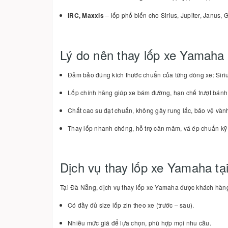
IRC, Maxxis
– lốp phổ biến cho Sirius, Jupiter, Janus,
Lý do nên thay lốp xe Yamaha
Đảm bảo đúng kích thước chuẩn của từng dòng xe: Siri
Lốp chính hãng giúp xe bám đường, hạn chế trượt bánh 
Chất cao su đạt chuẩn, không gây rung lắc, bảo vệ và
Thay lốp nhanh chóng, hỗ trợ cân mâm, vá ép chuẩn kỹ 
Dịch vụ thay lốp xe Yamaha t
Tại Đà Nẵng, dịch vụ thay lốp xe Yamaha được khách hàng 
Có đầy đủ size lốp zin theo xe (trước – sau).
Nhiều mức giá để lựa chọn, phù hợp mọi nhu cầu.