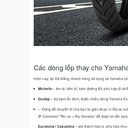
Các dòng lốp thay cho Yamaha
Hiện nay, tại Đà Nẵng, khách hàng sử dụng xe Yamaha có t
Michelin
– êm ái, bền bỉ, bám đường tốt, phù hợp đi ph
Dunlop
– độ bám ổn định, được nhiều dòng Yamaha Exc
✅ Đừng để chuyến đi của bạn bị gián đoạn vì lốp xe xu
💬 Comment “Tên xe + lốp Yamaha” để được tư vấn size
Euromina / Casumina
– giá thành hợp lý, phù hợp nhu 