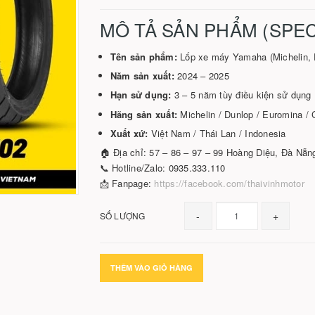
MÔ TẢ SẢN PHẨM (SPEC
Tên sản phẩm:
Lốp xe máy Yamaha (Michelin, 
Năm sản xuất:
2024 – 2025
Hạn sử dụng:
3 – 5 năm tùy điều kiện sử dụng
Hãng sản xuất:
Michelin / Dunlop / Euromina /
Xuất xứ:
Việt Nam / Thái Lan / Indonesia
🏠 Địa chỉ: 57 – 86 – 97 – 99 Hoàng Diệu, Đà Nẵn
📞 Hotline/Zalo: 0935.333.110
📩 Fanpage:
https://facebook.com/thaivinhmotor
-
+
SỐ LƯỢNG
THÊM VÀO GIỎ HÀNG