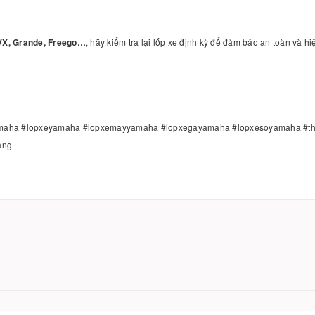
NVX, Grande, Freego…
, hãy kiểm tra lại lốp xe định kỳ để đảm bảo an toàn và hiệ
yamaha #lopxeyamaha #lopxemayyamaha #lopxegayamaha #lopxesoyamaha #t
ang