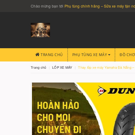
Chào mừng bạn tới
Phụ tùng chính hãng – Sửa xe máy tận 
TRANG CHỦ
PHỤ TÙNG XE MÁY
ĐỒ CHƠ
Trang chủ
LỐP XE MÁY
Thay lốp xe máy Yamaha Đà Nẵng – A