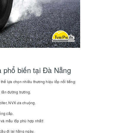
 phổ biến tại Đà Nẵng
hể lựa chọn nhiều thương hiệu lốp nổi tiếng:
ố lẫn đường trường.
iter, NVX ưa chuộng.
ống cấp.
 và mẫu lốp phù hợp nhất!
cầu đi lại hằng ngày.