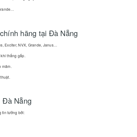
 Grande…
 chính hãng tại Đà Nẵng
us, Exciter, NVX, Grande, Janus…
khi thắng gấp.
nh mâm.
thuật.
ại Đà Nẵng
tin tưởng bởi: