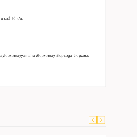
u suất tối ưu.
haylopxemayyamaha #lopxemay #lopxega #lopxeso