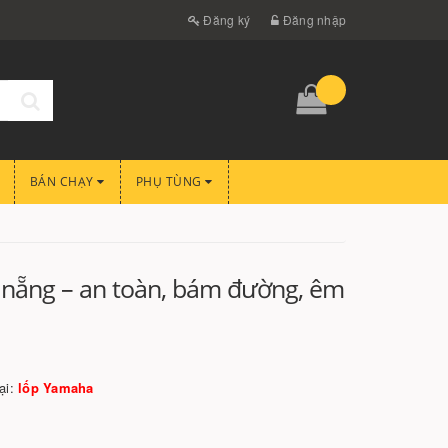
Đăng ký
Đăng nhập
BÁN CHẠY
PHỤ TÙNG
 nẵng – an toàn, bám đường, êm
ại:
lốp Yamaha