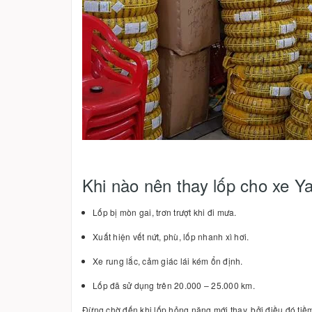
Khi nào nên thay lốp cho xe 
Lốp bị mòn gai, trơn trượt khi đi mưa.
Xuất hiện vết nứt, phù, lốp nhanh xì hơi.
Xe rung lắc, cảm giác lái kém ổn định.
Lốp đã sử dụng trên 20.000 – 25.000 km.
Đừng chờ đến khi lốp hỏng nặng mới thay, bởi điều đó tiề