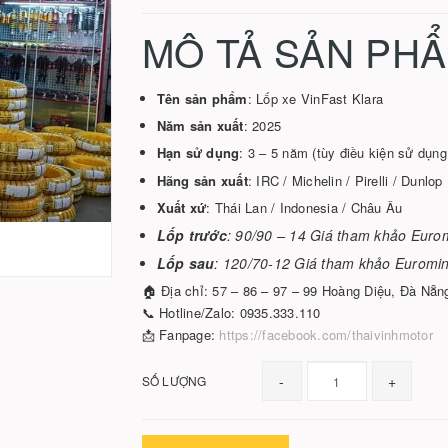
MÔ TẢ SẢN PHẨ
Tên sản phẩm
: Lốp xe VinFast Klara
Năm sản xuất
: 2025
Hạn sử dụng
: 3 – 5 năm (tùy điều kiện sử dụn
Hãng sản xuất
: IRC / Michelin / Pirelli / Dunlop
Xuất xứ
: Thái Lan / Indonesia / Châu Âu
Lốp trước
: 90/90 – 14 Giá tham khảo Euro
Lốp sau
: 120/70-12 Giá tham khảo Euromi
🏠 Địa chỉ: 57 – 86 – 97 – 99 Hoàng Diệu, Đà Nẵn
📞 Hotline/Zalo: 0935.333.110
📩 Fanpage:
https://facebook.com/thaivinhmotor
-
+
SỐ LƯỢNG