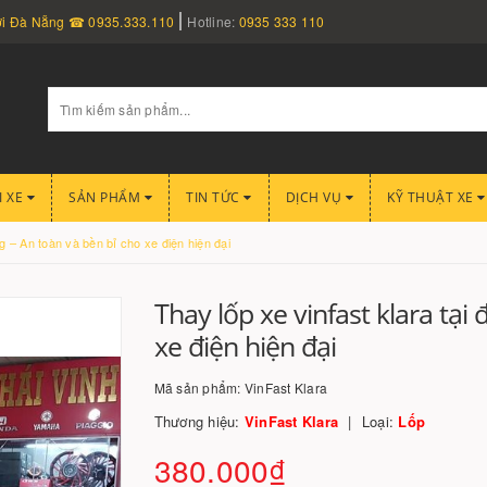
nơi Đà Nẵng ☎ 0935.333.110
Hotline:
0935 333 110
I XE
SẢN PHẨM
TIN TỨC
DỊCH VỤ
KỸ THUẬT XE
g – An toàn và bền bỉ cho xe điện hiện đại
Thay lốp xe vinfast klara tại
xe điện hiện đại
Mã sản phẩm:
VinFast Klara
Thương hiệu:
VinFast Klara
Loại:
Lốp
380.000₫