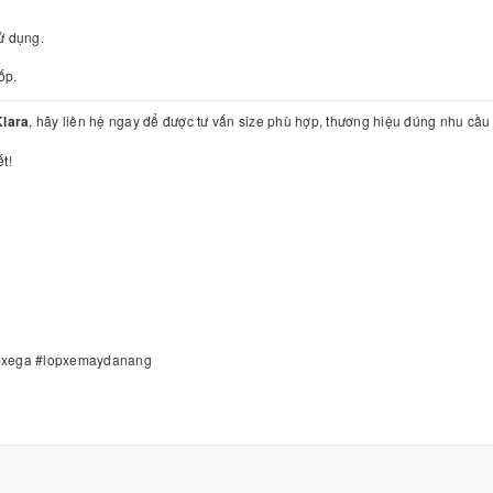
ử dụng.
ốp.
Klara
, hãy liên hệ ngay để được tư vấn size phù hợp, thương hiệu đúng nhu cầu
t!
#lopxega #lopxemaydanang