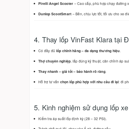
Pirelli Angel Scooter
– Cao cấp, phù hợp chạy đường x
Dunlop ScootSmart
– Bền, chịu lực tốt, tối ưu cho xe đi
4. Thay lốp VinFast Klara tại
Có đầy đủ
lốp chính hãng – đa dạng thương hiệu
.
Thợ chuyên nghiệp
, lắp đúng kỹ thuật, cân chỉnh áp su
Thay nhanh – giá tốt – bảo hành rõ ràng
.
Hỗ trợ tư vấn
chọn lốp phù hợp với nhu cầu đi lại
: đi p
5. Kinh nghiệm sử dụng lốp xe
Kiểm tra áp suất lốp định kỳ (28 – 32 PSI).
Tránh chở quá tải, chạy vào ổ gà, đường xấu.