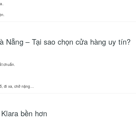
a.
ện.
 Đà Nẵng – Tại sao chọn cửa hàng uy tín?
ất chuẩn.
hố, đi xa, chở nặng…
 Klara bền hơn