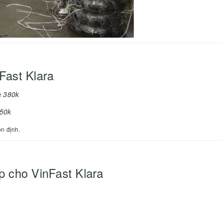
Fast Klara
a 380k
550k
ổn định.
p cho VinFast Klara