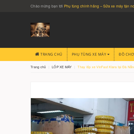
Chào mừng bạn tới
Phụ tùng chính hãng – Sửa xe máy tận 
TRANG CHỦ
PHỤ TÙNG XE MÁY
ĐỒ CHƠ
Trang chủ
LỐP XE MÁY
Thay lốp xe VinFast Klara tại Đà Nẵn