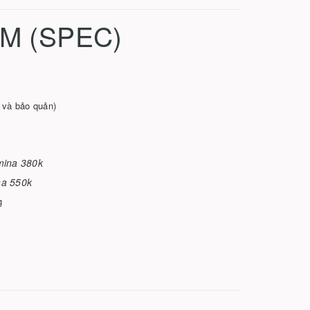
M (SPEC)
g và bảo quản)
mina 380k
na 550k
g