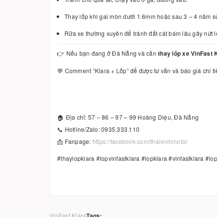
Thay lốp khi gai mòn dưới 1.6mm hoặc sau 3 – 4 năm s
Rửa xe thường xuyên để tránh đất cát bám lâu gây nứt l
👉 Nếu bạn đang ở Đà Nẵng và cần
thay lốp xe VinFast 
💬 Comment “Klara + Lốp” để được tư vấn và báo giá chi tiế
🏠 Địa chỉ: 57 – 86 – 97 – 99 Hoàng Diệu, Đà Nẵng
📞 Hotline/Zalo: 0935.333.110
📩 Fanpage:
https://facebook.com/thaivinhmotor
#thaylopklara #lopvinfastklara #lopklara #vinfastklara 
VinFast Klara
Tags: