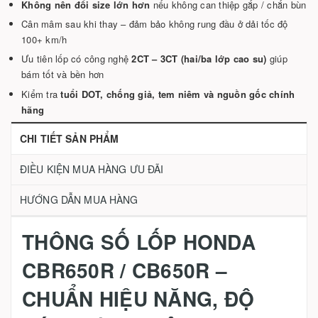
Không nên đổi size lớn hơn
nếu không can thiệp gắp / chắn bùn
Cân mâm sau khi thay – đảm bảo không rung đầu ở dải tốc độ
100+ km/h
Ưu tiên lốp có công nghệ
2CT – 3CT (hai/ba lớp cao su)
giúp
bám tốt và bền hơn
Kiểm tra
tuổi DOT, chống giả, tem niêm và nguồn gốc chính
hãng
CHI TIẾT SẢN PHẨM
ĐIỀU KIỆN MUA HÀNG ƯU ĐÃI
HƯỚNG DẪN MUA HÀNG
THÔNG SỐ LỐP HONDA
CBR650R / CB650R –
CHUẨN HIỆU NĂNG, ĐỘ