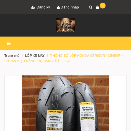
0
Đăng ký
Đăng nhập
Trang chủ
LỐP XE MÁY
THÔNG SỐ LỐP HONDA CBR650R / CB650R –
CHUẨN HIỆU NĂNG, ĐỘ BÁM VƯỢT TRỘI