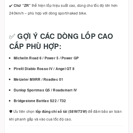
✔️
Chữ “ZR”
thể hiện lốp hiệu suất cao, dùng cho tốc độ lớn hơn
240km/h – phù hợp với dòng sport/naked bike.
✅
GỢI Ý CÁC DÒNG LỐP CAO
CẤP PHÙ HỢP:
Michelin Road 6 / Power 5 / Power GP
Pirelli Diablo Rosso IV / Angel GT II
Metzeler M9RR / Roadtec 01
Dunlop Sportmax Q5 / Roadsmart IV
Bridgestone Battlax S22 / T32
🛡️ Ưu tiên chọn
lốp đúng chỉ số tải (58W/73W)
để đảm bảo an toàn
khi phanh gấp và vào cua tốc độ cao.