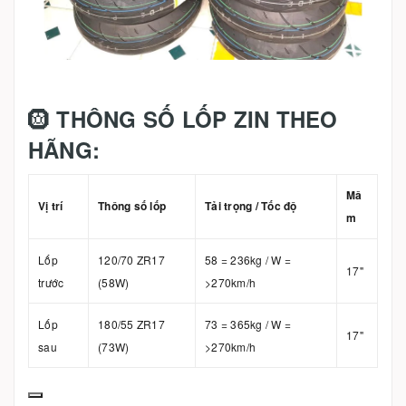
🛞
THÔNG SỐ LỐP ZIN THEO
HÃNG:
Mâ
Vị trí
Thông số lốp
Tải trọng / Tốc độ
m
Lốp
120/70 ZR17
58 = 236kg / W =
17"
trước
(58W)
>270km/h
Lốp
180/55 ZR17
73 = 365kg / W =
17"
sau
(73W)
>270km/h