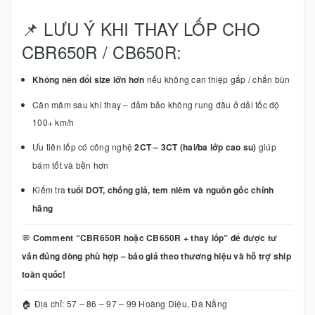
📌 LƯU Ý KHI THAY LỐP CHO
CBR650R / CB650R:
Không nên đổi size lớn hơn
nếu không can thiệp gắp / chắn bùn
Cân mâm sau khi thay – đảm bảo không rung đầu ở dải tốc độ
100+ km/h
Ưu tiên lốp có công nghệ
2CT – 3CT (hai/ba lớp cao su)
giúp
bám tốt và bền hơn
Kiểm tra
tuổi DOT, chống giả, tem niêm và nguồn gốc chính
hãng
💬
Comment “CBR650R hoặc CB650R + thay lốp” để được tư
vấn đúng dòng phù hợp – báo giá theo thương hiệu và hỗ trợ ship
toàn quốc!
🏠 Địa chỉ: 57 – 86 – 97 – 99 Hoàng Diệu, Đà Nẵng