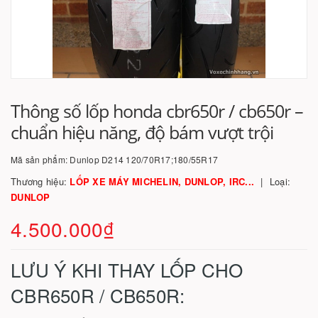
Thông số lốp honda cbr650r / cb650r –
chuẩn hiệu năng, độ bám vượt trội
Mã sản phẩm:
Dunlop D214 120/70R17;180/55R17
Thương hiệu:
LỐP XE MÁY MICHELIN, DUNLOP, IRC...
Loại:
DUNLOP
4.500.000₫
LƯU Ý KHI THAY LỐP CHO
CBR650R / CB650R: