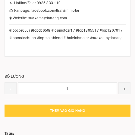
📞 Hotline/Zalo: 0935.333.110
📩 Fanpage: facebook.com/thaivinhmotor
🌐 Website: suaxemaydanang.com
#lopcbr650r #lopcb650r #lopmotozr17 #lop1805517 #lop1207017
#lopmotochuan #lopmotohiend #thaivinhmotor #suaxemaydanang
SỐ LƯỢNG
-
+
THÊM VÀO GIỎ HÀNG
Tags: