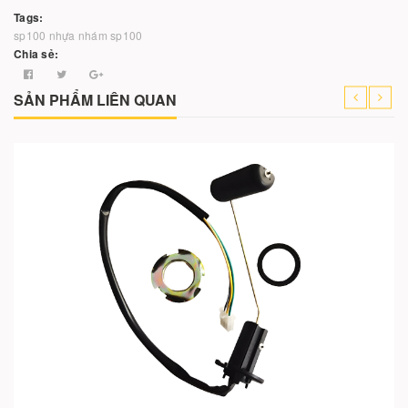
Tags:
sp100
nhựa nhám sp100
Chia sẻ:
SẢN PHẨM LIÊN QUAN
-36%
Cho vào giỏ hàng