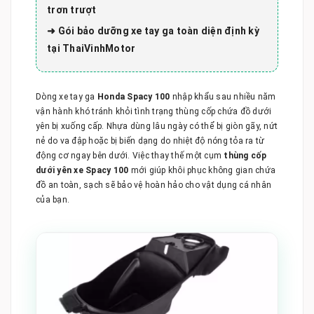
trơn trượt
➜ Gói bảo dưỡng xe tay ga toàn diện định kỳ
tại ThaiVinhMotor
Dòng xe tay ga
Honda Spacy 100
nhập khẩu sau nhiều năm
vận hành khó tránh khỏi tình trạng thùng cốp chứa đồ dưới
yên bị xuống cấp. Nhựa dùng lâu ngày có thể bị giòn gãy, nứt
nẻ do va đập hoặc bị biến dạng do nhiệt độ nóng tỏa ra từ
động cơ ngay bên dưới. Việc thay thế một cụm
thùng cốp
dưới yên xe Spacy 100
mới giúp khôi phục không gian chứa
đồ an toàn, sạch sẽ bảo vệ hoàn hảo cho vật dụng cá nhân
của bạn.