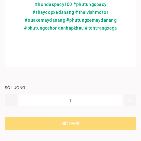
#hondaspacy100 #phutungspacy
#thaycopxedanang #thaivinhmotor
#suaxemaydanang #phutungxemaydanang
#phutungxehondanhapkhau #tantrangxega
SỐ LƯỢNG
-
+
HẾT HÀNG