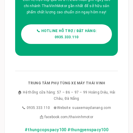
chi nhánh ThaiVinhMotor gần nhất để sở hữu sản
phẩm chất lượng cao chuẩn zin ngay hôm nay!
📞 HOTLINE HỖ TRỢ / ĐẶT HÀNG:
0935.333.110
TRUNG TÂM PHỤ TÙNG XE MÁY THÁI VINH
🏠 Hệ thống cửa hàng: 57 – 86 – 97 – 99 Hoàng Diệu, Hải
Châu, Đà Nẵng
📞 0935.333.110 🌐 Website: suaxemaydanang.com
📩 facebook.com/thaivinhmotor
#thungcopspacy100 #thungyenspacy100