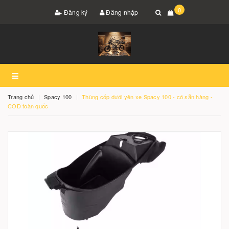
0
Đăng ký
Đăng nhập
Trang chủ
Spacy 100
Thùng cốp dưới yên xe Spacy 100 - có sẵn hàng -
COD toàn quốc