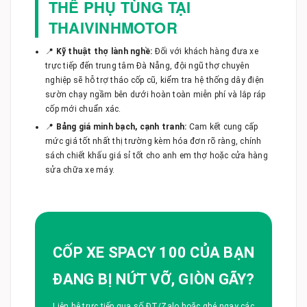
THẾ PHỤ TÙNG TẠI
THAIVINHMOTOR
📍
Kỹ thuật thợ lành nghề:
Đối với khách hàng đưa xe
trực tiếp đến trung tâm Đà Nẵng, đội ngũ thợ chuyên
nghiệp sẽ hỗ trợ tháo cốp cũ, kiểm tra hệ thống dây điện
sườn chạy ngầm bên dưới hoàn toàn miễn phí và lắp ráp
cốp mới chuẩn xác.
📍
Bảng giá minh bạch, cạnh tranh:
Cam kết cung cấp
mức giá tốt nhất thị trường kèm hóa đơn rõ ràng, chính
sách chiết khấu giá sỉ tốt cho anh em thợ hoặc cửa hàng
sửa chữa xe máy.
CỐP XE SPACY 100 CỦA BẠN
ĐANG BỊ NỨT VỠ, GIÒN GÃY?
Liên hệ trực tiếp qua số ĐT/Zalo hoặc ghé ngay các