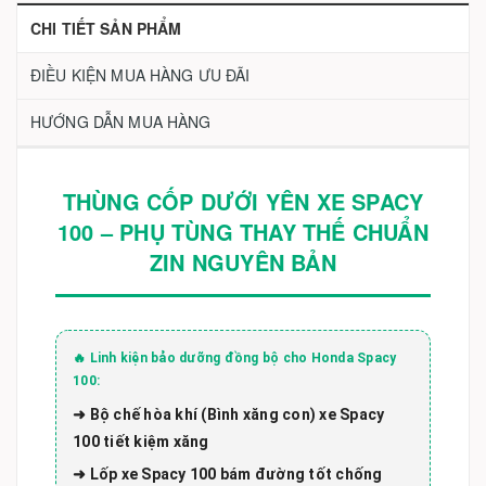
CHI TIẾT SẢN PHẨM
ĐIỀU KIỆN MUA HÀNG ƯU ĐÃI
HƯỚNG DẪN MUA HÀNG
THÙNG CỐP DƯỚI YÊN XE SPACY
100 – PHỤ TÙNG THAY THẾ CHUẨN
ZIN NGUYÊN BẢN
🔥 Linh kiện bảo dưỡng đồng bộ cho Honda Spacy
100:
➜ Bộ chế hòa khí (Bình xăng con) xe Spacy
100 tiết kiệm xăng
➜ Lốp xe Spacy 100 bám đường tốt chống