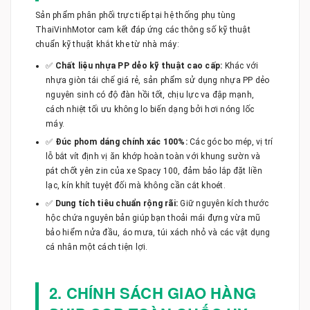
Sản phẩm phân phối trực tiếp tại hệ thống phụ tùng
ThaiVinhMotor cam kết đáp ứng các thông số kỹ thuật
chuẩn kỹ thuật khắt khe từ nhà máy:
✅
Chất liệu nhựa PP dẻo kỹ thuật cao cấp:
Khác với
nhựa giòn tái chế giá rẻ, sản phẩm sử dụng nhựa PP dẻo
nguyên sinh có độ đàn hồi tốt, chịu lực va đập mạnh,
cách nhiệt tối ưu không lo biến dạng bởi hơi nóng lốc
máy.
✅
Đúc phom dáng chính xác 100%:
Các góc bo mép, vị trí
lỗ bắt vít định vị ăn khớp hoàn toàn với khung sườn và
pát chốt yên zin của xe Spacy 100, đảm bảo lắp đặt liền
lạc, kín khít tuyệt đối mà không cần cắt khoét.
✅
Dung tích tiêu chuẩn rộng rãi:
Giữ nguyên kích thước
hộc chứa nguyên bản giúp bạn thoải mái đựng vừa mũ
bảo hiểm nửa đầu, áo mưa, túi xách nhỏ và các vật dụng
cá nhân một cách tiện lợi.
2. CHÍNH SÁCH GIAO HÀNG