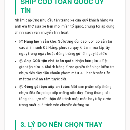
SHIP COD TOÀN QUỐC UY
TÍN
Nhằm đáp ứng nhu cầu tân trang xe của quý khách hàng và
anh em thợ sửa xe trên mọi miền tổ quốc, chúng tôi áp dụng
chính sách vận chuyển linh hoạt:
📦
Hàng luôn sẵn kho:
Số lượng dồi dào luôn có sẵn tại
các chi nhánh Đà Nẵng, phục vụ quý khách mua lắp lấy
ngay trong ngày hoặc đóng thùng gửi đi ngay lập tức.
📦
Ship COD tận nhà toàn quốc:
Nhận hàng bưu điện
giao tận cửa ➜ Khách hàng được quyền tháo bọc kiểm tra
nhựa dẻo dày dặn chuẩn phom mẫu ➜ Thanh toán tiền
mặt tại chỗ an tâm tuyệt đối.
📦
Đóng gói bọc xốp an toàn:
Mỗi sản phẩm cốp thùng
nhựa đều được bọc xốp chống sốc dày, đóng thùng các-
tông chịu lực cẩn thận để tránh móp méo hay trầy xước
trong suốt quá trình vận chuyển đường xa.
3. LÝ DO NÊN CHỌN THAY