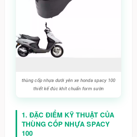
thùng cốp nhựa dưới yên xe honda spacy 100
thiết kế đúc khít chuẩn form sườn
1. ĐẶC ĐIỂM KỸ THUẬT CỦA
THÙNG CỐP NHỰA SPACY
100