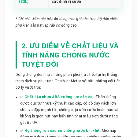
(32L)
sắt định vị sườn
* Ghi chú: Mức giá trên áp dụng trọn gói cho trọn bộ dàn chân
phụ kiện sẵn pát lắp ráp cơ động cao.
2. ƯU ĐIỂM VỀ CHẤT LIỆU VÀ
TÍNH NĂNG CHỐNG NƯỚC
TUYỆT ĐỐI
Dòng thùng đôi nhựa hông phân phối trực tiếp tại hệ thống
trạm dịch vụ phụ tùng ThaiVinhMotor sở hữu những cải tiến
cơ lý vượt trội:
✅
Chất liệu nhựa ABS cường lực dẻo dai:
Thân thùng
được đúc từ nhựa kỹ thuật cao cấp, có độ dày vách lớn
chịu va đập mạnh tốt, chống chịu sờn xước hoàn hảo và
không bị giòn nứt hay biến tính phai màu sơn dưới nắng
gắt tia UV.
✅
Hệ thống ron cao su chống nước kín khít:
Mép nắp
đóng mở được trang bị viền ron cao su chống ngấm nước