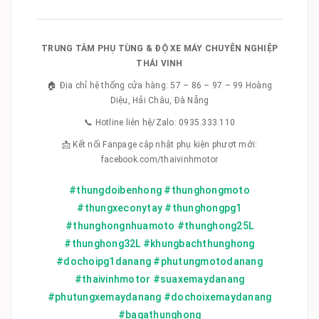
TRUNG TÂM PHỤ TÙNG & ĐỘ XE MÁY CHUYÊN NGHIỆP
THÁI VINH
🏠 Địa chỉ hệ thống cửa hàng: 57 – 86 – 97 – 99 Hoàng
Diệu, Hải Châu, Đà Nẵng
📞 Hotline liên hệ/Zalo: 0935.333.110
📩 Kết nối Fanpage cập nhật phụ kiện phượt mới:
facebook.com/thaivinhmotor
#thungdoibenhong #thunghongmoto
#thungxeconytay #thunghongpg1
#thunghongnhuamoto #thunghong25L
#thunghong32L #khungbachthunghong
#dochoipg1danang #phutungmotodanang
#thaivinhmotor #suaxemaydanang
#phutungxemaydanang #dochoixemaydanang
#bagathunghong