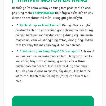
Hệ thống sửa chữa xe máy và trung tâm phân phối đồ chơi
phụ tùng môtô
ThaiVinhMotor
Đà Nẵng là điểm đến tin cậy
được anh em phượt thủ miền Trung gửi gắm xế yêu:
📍
Kỹ thuật ráp xe tỉ mỉ, kiên cố:
Đội ngũ thợ tay nghề
cao tiến hành đo đạc đối xứng góc nghiêng hai bên thùng,
cố định bách pát sắt dày dặn vào hệ khung chịu lực sườn
máy chính, cam kết không rung rơ lắc, không lỏng lẻo kêu
rè rè khi chạy tua máy cao hay đi sỏi đá dằn xóc.
📍
Chính sách giao hàng Ship COD toàn quốc:
Anh em ở
xa mua sắm online hoàn toàn an tâm. Hàng được bọc lót
xốp chống trầy xước kỹ lưỡng, giao tận cửa ➜ Được
quyền tháo mở bọc bưu kiện kiểm tra đúng chất nhựa
ABS dày dặn, ổ khóa mượt mà, đầy đủ phụ kiện bách ốc
vít rồi mới thanh toán tiền mặt trực tiếp cho bưu tá bưu
điện.