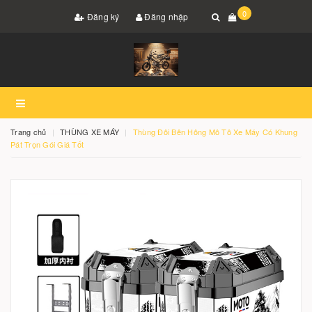
0
Đăng ký
Đăng nhập
Trang chủ
THÙNG XE MÁY
Thùng Đôi Bên Hông Mô Tô Xe Máy Có Khung
Pát Trọn Gói Giá Tốt