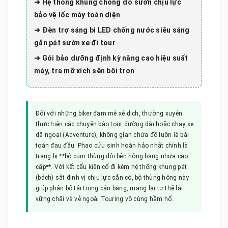
➜ Hệ thống khung chống đổ sườn chịu lực
bảo vệ lốc máy toàn diện
➜ Đèn trợ sáng bi LED chống nước siêu sáng
gắn pát sườn xe đi tour
➜ Gói bảo dưỡng định kỳ nâng cao hiệu suất
máy, tra mỡ xích sên bôi trơn
Đối với những biker đam mê xê dịch, thường xuyên
thực hiện các chuyến bào tour đường dài hoặc chạy xe
dã ngoại (Adventure), không gian chứa đồ luôn là bài
toán đau đầu. Phao cứu sinh hoàn hảo nhất chính là
trang bị **bộ cụm thùng đôi bên hông bằng nhựa cao
cấp**. Với kết cấu kiên cố đi kèm hệ thống khung pát
(bách) sắt định vị chịu lực sẵn có, bộ thùng hông này
giúp phân bổ tải trọng cân bằng, mang lại tư thế lái
vững chãi và vẻ ngoài Touring vô cùng hầm hố.