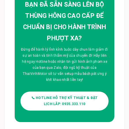
BẠN ĐÃ SẴN SÀNG LÊN BỘ
THÙNG HÔNG CAO CẤP ĐỂ
CHUẨN BỊ CHO HÀNH TRÌNH
PHƯỢT XA?
Đừng để hành lý lỉnh kỉnh buộc dây chun làm giảm đi
sự an toàn và tính thẩm mỹ của chuyến đi! Hãy liên
hệ ngay Hotline hoặc nhắn tin gửi hình ảnh phom xe
của bạn qua Zalo, đội ngũ kỹ thuật của
ThaiVinhMotor sẽ tư vấn setup mẫu bách pát ưng ý
khít khao nhất liền tay!
📞 HOTLINE HỖ TRỢ KỸ THUẬT & ĐẶT
LỊCH LẮP: 0935.333.110