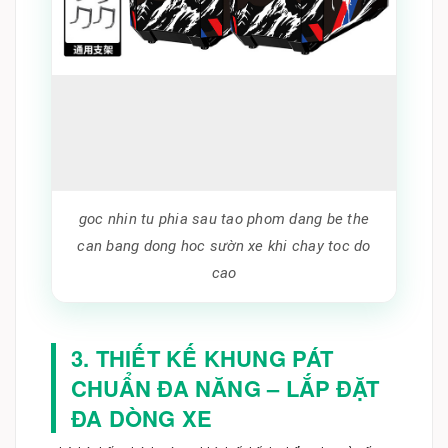
goc nhin tu phia sau tao phom dang be the
can bang dong hoc sườn xe khi chay toc do
cao
3. THIẾT KẾ KHUNG PÁT
CHUẨN ĐA NĂNG – LẮP ĐẶT
ĐA DÒNG XE