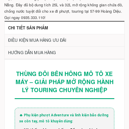
Nẵng. Đầy đủ bộ dung tích 25L và 32L mở rộng không gian chứa đồ,
chống nước tuyệt đối cho xe đi phượt, touring tại 57-99 Hoàng Diệu.
Gọi ngay 0935.333.110!
CHI TIẾT SẢN PHẨM
ĐIỀU KIỆN MUA HÀNG ƯU ĐÃI
HƯỚNG DẪN MUA HÀNG
THÙNG ĐÔI BÊN HÔNG MÔ TÔ XE
MÁY – GIẢI PHÁP MỞ RỘNG HÀNH
LÝ TOURING CHUYÊN NGHIỆP
🔥 Phụ kiện phượt Adventure và linh kiện bảo dưỡng
xe côn tay, mô tô khuyên dùng: