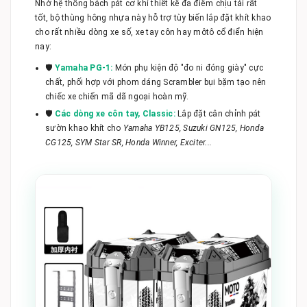
Nhờ hệ thống bách pát cơ khí thiết kế đa điểm chịu tải rất
tốt, bộ thùng hông nhựa này hỗ trợ tùy biến lắp đặt khít khao
cho rất nhiều dòng xe số, xe tay côn hay môtô cổ điển hiện
nay:
🛡️
Yamaha PG-1:
Món phụ kiện độ "đo ni đóng giày" cực
chất, phối hợp với phom dáng Scrambler bụi bặm tạo nên
chiếc xe chiến mã dã ngoại hoàn mỹ.
🛡️
Các dòng xe côn tay, Classic:
Lắp đặt cân chỉnh pát
sườn khao khít cho
Yamaha YB125, Suzuki GN125, Honda
CG125, SYM Star SR, Honda Winner, Exciter...