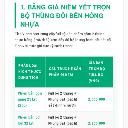
1. BẢNG GIÁ NIÊM YẾT TRỌN
BỘ THÙNG ĐÔI BÊN HÔNG
NHỰA
ThaiVinhMotor cung cấp full bộ sản phẩm gồm 2 thùng
nhựa hông (trái/phải) kèm đầy đủ hệ khung bách pát sắt cố
định với mức giá cực kỳ cạnh tranh:
GIÁ BÁN
PHÂN LOẠI
CẤU TRÚC HỆ SẢN
TRỌN BỘ
KÍCH THƯỚC
PHẨM ĐI KÈM
FULL BỘ
DUNG TÍCH
(VNĐ)
Phiên bản gọn
Full bộ 2 thùng +
gàng 25 Lít
Khung pát (bách)
2.000.000
(25L)
sắt định vị sườn
Phiên bản cỡ
Full bộ 2 thùng +
lớn 32 Lít
Khung pát (bách)
2.200.000