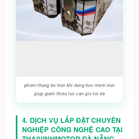
phom thung bo tron khi dong hoc mem mai
giup giam thieu luc can gio toi da
4. DỊCH VỤ LẮP ĐẶT CHUYÊN
NGHIỆP CÔNG NGHỆ CAO TẠI
THAIVINHMOTOR ĐÀ NẴNG