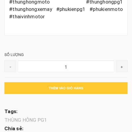
#thunghongmoto #thunghongpg1
#thunghongxemay #phukienpg1 #phukienmoto
#thaivinhmotor
SỐ LƯỢNG
-
+
THÊM VÀO GIỎ HÀNG
Tags:
THÙNG HÔNG PG1
Chia sẻ: