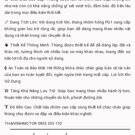
nhẹ mà còn có khả năng chống gỉ sét vượt trội, đảm bảo độ bền lâu
dài trong mọi điều kiện thời tiết.
📏 Dung Tích Lớn: Với dung tích lớn, thùng nhôm hông PG1 cung cấp
không gian lưu trữ rộng rãi, giúp bạn dễ dàng mang theo nhiều vật
dụng cá nhân trong các chuyến đi xa.
🧠 Thiết Kế Thông Minh: Thùng được thiết kế để dễ dàng lắp đặt và
tháo rời, tương thích với nhiều loại xe máy khác nhau, mang đến sự
tiện lợi tối đa cho người sử dụng.
🔒 An Toàn và Bảo Mật: Hệ thống khóa chắc chắn giúp bảo vệ tài sản
của bạn an toàn tuyệt đối, ngăn ngừa tình trạng mất cắp. Lợi Ích Khi
Sử Dụng:
🎒 Tăng Khả Năng Lưu Trữ: Giúp bạn mang theo nhiều hành lý hơn,
thuận tiện cho những chuyến du lịch, phượt đường dài.
🏋️ Độ Bền Cao: Chất liệu nhôm cao cấp cùng thiết kế chắc chắn giúp
thùng chịu được va đập và điều kiện khắc nghiệt.
THAIVINHMOTOR 0935 333 110