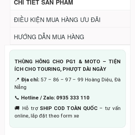
CHI TIẾT SẢN PHẨM
ĐIỀU KIỆN MUA HÀNG ƯU ĐÃI
HƯỚNG DẪN MUA HÀNG
THÙNG HÔNG CHO PG1 & MOTO – TIỆN
ÍCH CHO TOURING, PHƯỢT DÀI NGÀY
📍
Địa chỉ:
57 – 86 – 97 – 99 Hoàng Diệu, Đà
Nẵng
📞
Hotline / Zalo:
0935 333 110
🚚 Hỗ trợ
SHIP COD TOÀN QUỐC
– tư vấn
online, lắp đặt theo form xe