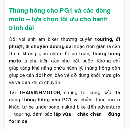
Thùng hông cho PG1 và các dòng
moto – lựa chọn tối ưu cho hành
trình dài
Đối với anh em biker thường xuyên
touring, đi
phượt, di chuyển đường dài
hoặc đơn giản là cần
thêm không gian chứa đồ an toàn,
thùng hông
moto
là phụ kiện gần như bắt buộc. Không chỉ
giúp tăng khả năng chứa hành lý, thùng hông còn
giúp xe cân đối hơn, bảo vệ đồ dùng khỏi mưa gió
và va đập khi di chuyển.
Tại
THAIVINHMOTOR
, chúng tôi cung cấp đa
dạng
thùng hông cho PG1
và nhiều dòng moto
khác, từ xe underbone, naked bike đến adventure
– touring, đảm bảo
lắp vừa – chắc chắn – đúng
form xe
.