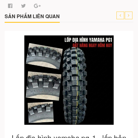
SẢN PHẨM LIÊN QUAN
Cho vào giỏ hàng
Lốp địa hình yamaha pg-1 - lốp bản