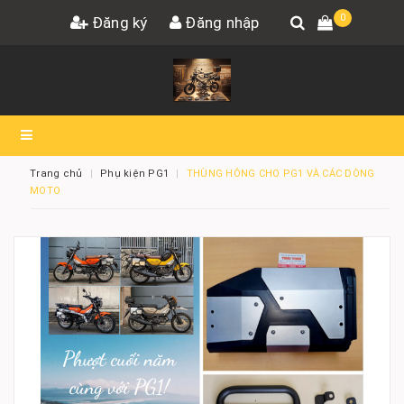
0
Đăng ký
Đăng nhập
Trang chủ
Phụ kiện PG1
THÙNG HÔNG CHO PG1 VÀ CÁC DÒNG
MOTO