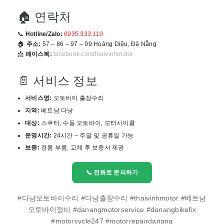
🏠 연락처
📞
Hotline/Zalo:
0935.333.110
🏠
주소:
57 – 86 – 97 – 99 Hoàng Diệu, Đà Nẵng
📩
페이스북:
facebook.com/thaivinhmotor
📄 서비스 정보
서비스명:
오토바이 출장수리
지역:
베트남 다낭
대상:
스쿠터, 수동 오토바이, 모터사이클
운영시간:
24시간 – 주말 및 공휴일 가능
보증:
정품 부품, 교체 후 보증서 제공
📞 전화로 문의하기
#다낭오토바이수리 #다낭출장수리 #thaivinhmotor #베트남
오토바이정비 #danangmotorservice #danangbikefix
#motorcycle247 #motorrepairdanang