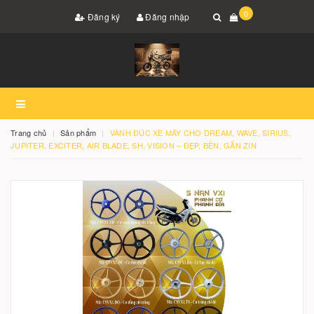
0
Đăng ký
Đăng nhập
Trang chủ
Sản phẩm
VÀNH ĐÚC XE MÁY CHO DREAM, WAVE, SIRIUS,
JUPITER, EXCITER, AIR BLADE, SH, VISION – ĐẸP, BỀN, GẮN ZIN