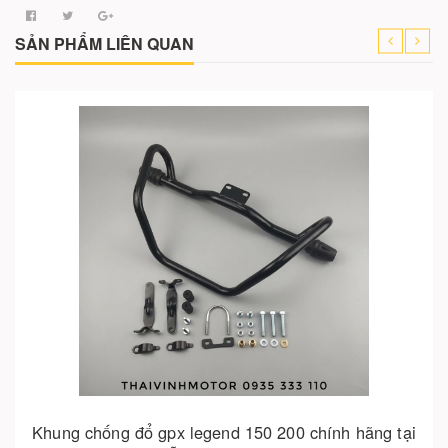
SẢN PHẨM LIÊN QUAN
Hết hàng
Đèn xi nhan led x-light cho vespa sprint &