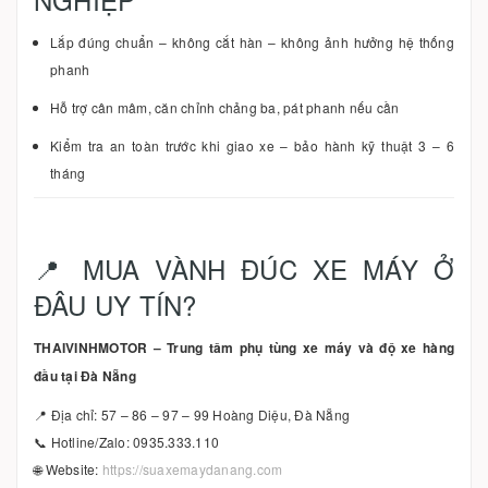
Lắp đúng chuẩn – không cắt hàn – không ảnh hưởng hệ thống
phanh
Hỗ trợ cân mâm, căn chỉnh chảng ba, pát phanh nếu cần
Kiểm tra an toàn trước khi giao xe – bảo hành kỹ thuật 3 – 6
tháng
📍 MUA VÀNH ĐÚC XE MÁY Ở
ĐÂU UY TÍN?
THAIVINHMOTOR – Trung tâm phụ tùng xe máy và độ xe hàng
đầu tại Đà Nẵng
📍 Địa chỉ: 57 – 86 – 97 – 99 Hoàng Diệu, Đà Nẵng
📞 Hotline/Zalo: 0935.333.110
🌐 Website:
https://suaxemaydanang.com