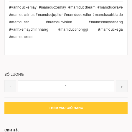
#vanhducxemay #mamducxemay #mamducdream #mamducwave
#mamducsirius #mamducjupiter #mamducexciter #mamducairblade
#mamducsh #mamducvision #mamxemaydanang
#vanhxemaychinhhang #mamducchonggi #mamducxega
#mamducxeso
SỐ LƯỢNG
-
+
THÊM VÀO GIỎ HÀNG
Chia sẻ: