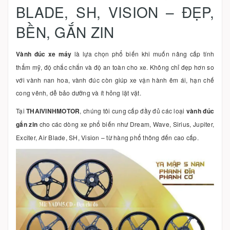
BLADE, SH, VISION – ĐẸP,
BỀN, GẮN ZIN
Vành đúc xe máy
là lựa chọn phổ biến khi muốn nâng cấp tính
thẩm mỹ, độ chắc chắn và độ an toàn cho xe. Không chỉ đẹp hơn so
với vành nan hoa, vành đúc còn giúp xe vận hành êm ái, hạn chế
cong vênh, dễ bảo dưỡng và ít hỏng lặt vặt.
Tại
THAIVINHMOTOR
, chúng tôi cung cấp đầy đủ các loại
vành đúc
gắn zin
cho các dòng xe phổ biến như Dream, Wave, Sirius, Jupiter,
Exciter, Air Blade, SH, Vision – từ hàng phổ thông đến cao cấp.