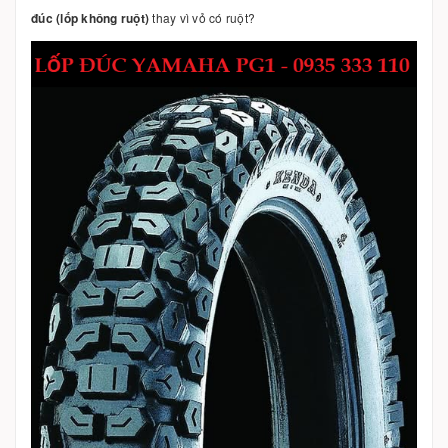
đúc (lốp không ruột)
thay vì vỏ có ruột?