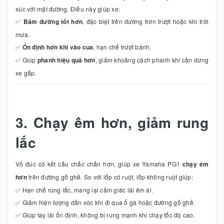
xúc với mặt đường. Điều này giúp xe:
✅
Bám đường tốt hơn
, đặc biệt trên đường trơn trượt hoặc khi trời
mưa.
✅
Ổn định hơn khi vào cua
, hạn chế trượt bánh.
✅ Giúp
phanh hiệu quả hơn
, giảm khoảng cách phanh khi cần dừng
xe gấp.
3. Chạy êm hơn, giảm rung
lắc
Vỏ đúc có kết cấu chắc chắn hơn, giúp xe Yamaha PG1
chạy êm
hơn
trên đường gồ ghề. So với lốp có ruột, lốp không ruột giúp:
✅ Hạn chế rung lắc, mang lại cảm giác lái êm ái.
✅ Giảm hiện tượng dằn xóc khi đi qua ổ gà hoặc đường gồ ghề.
✅ Giúp tay lái ổn định, không bị rung mạnh khi chạy tốc độ cao.