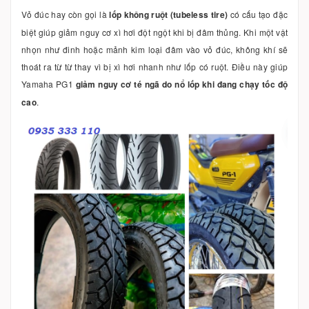
Vỏ đúc hay còn gọi là
lốp không ruột (tubeless tire)
có cấu tạo đặc
biệt giúp giảm nguy cơ xì hơi đột ngột khi bị đâm thủng. Khi một vật
nhọn như đinh hoặc mảnh kim loại đâm vào vỏ đúc, không khí sẽ
thoát ra từ từ thay vì bị xì hơi nhanh như lốp có ruột. Điều này giúp
Yamaha PG1
giảm nguy cơ té ngã do nổ lốp khi đang chạy tốc độ
cao
.