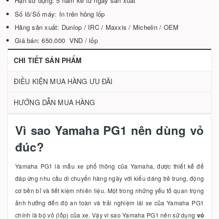
Hạn sử dụng: 5 năm kể từ ngày sản xuất
Số lô/Số máy: In trên hông lốp
Hãng sản xuất: Dunlop / IRC / Maxxis / Michelin / OEM
Giá bán: 650.000 VND / lốp
CHI TIẾT SẢN PHẨM
ĐIỀU KIỆN MUA HÀNG ƯU ĐÃI
HƯỚNG DẪN MUA HÀNG
Vì sao Yamaha PG1 nên dùng vỏ
đúc?
Yamaha PG1 là mẫu xe phổ thông của Yamaha, được thiết kế để
đáp ứng nhu cầu di chuyển hàng ngày với kiểu dáng trẻ trung, động
cơ bền bỉ và tiết kiệm nhiên liệu. Một trong những yếu tố quan trọng
ảnh hưởng đến độ an toàn và trải nghiệm lái xe của Yamaha PG1
chính là bộ vỏ (lốp) của xe. Vậy vì sao Yamaha PG1 nên sử dụng
vỏ