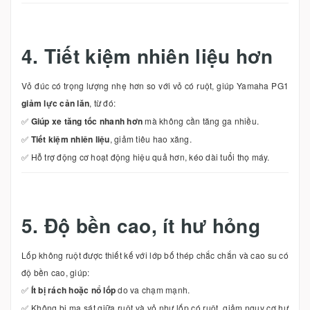
4. Tiết kiệm nhiên liệu hơn
Vỏ đúc có trọng lượng nhẹ hơn so với vỏ có ruột, giúp Yamaha PG1
giảm lực cản lăn
, từ đó:
✅
Giúp xe tăng tốc nhanh hơn
mà không cần tăng ga nhiều.
✅
Tiết kiệm nhiên liệu
, giảm tiêu hao xăng.
✅ Hỗ trợ động cơ hoạt động hiệu quả hơn, kéo dài tuổi thọ máy.
5. Độ bền cao, ít hư hỏng
Lốp không ruột được thiết kế với lớp bố thép chắc chắn và cao su có
độ bền cao, giúp:
✅
Ít bị rách hoặc nổ lốp
do va chạm mạnh.
✅ Không bị ma sát giữa ruột và vỏ như lốp có ruột, giảm nguy cơ hư