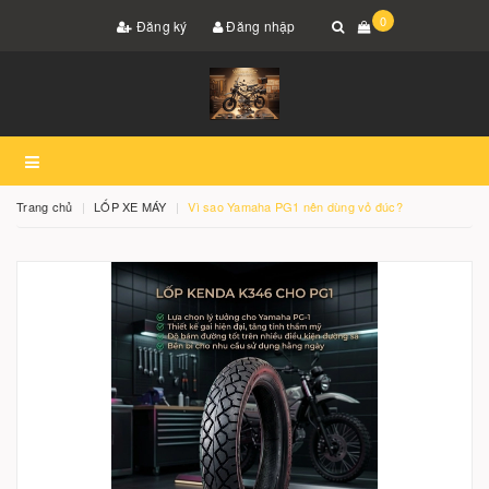
0
Đăng ký
Đăng nhập
Trang chủ
LỐP XE MÁY
Vì sao Yamaha PG1 nên dùng vỏ đúc?