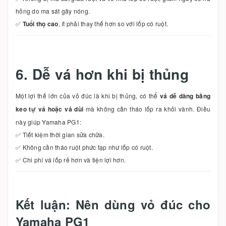
hỏng do ma sát gây nóng.
✅
Tuổi thọ cao
, ít phải thay thế hơn so với lốp có ruột.
6. Dễ vá hơn khi bị thủng
Một lợi thế lớn của vỏ đúc là khi bị thủng, có thể
vá dễ dàng bằng
keo tự vá hoặc vá dùi
mà không cần tháo lốp ra khỏi vành. Điều
này giúp Yamaha PG1:
✅ Tiết kiệm thời gian sửa chữa.
✅ Không cần tháo ruột phức tạp như lốp có ruột.
✅ Chi phí vá lốp rẻ hơn và tiện lợi hơn.
Kết luận: Nên dùng vỏ đúc cho
Yamaha PG1