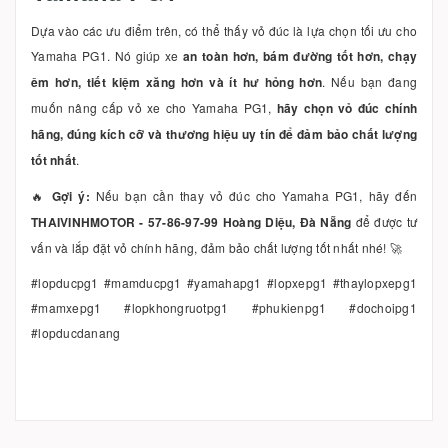
Dựa vào các ưu điểm trên, có thể thấy vỏ đúc là lựa chọn tối ưu cho
Yamaha PG1. Nó giúp xe
an toàn hơn, bám đường tốt hơn, chạy
êm hơn, tiết kiệm xăng hơn và ít hư hỏng hơn
. Nếu bạn đang
muốn nâng cấp vỏ xe cho Yamaha PG1,
hãy chọn vỏ đúc chính
hãng, đúng kích cỡ và thương hiệu uy tín để đảm bảo chất lượng
tốt nhất
.
🔥
Gợi ý:
Nếu bạn cần thay vỏ đúc cho Yamaha PG1, hãy đến
THAIVINHMOTOR - 57-86-97-99 Hoàng Diệu, Đà Nẵng
để được tư
vấn và lắp đặt vỏ chính hãng, đảm bảo chất lượng tốt nhất nhé! 🚀
#lopducpg1 #mamducpg1 #yamahapg1 #lopxepg1 #thaylopxepg1
#mamxepg1 #lopkhongruotpg1 #phukienpg1 #dochoipg1
#lopducdanang