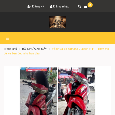
0
Đăng ký
Đăng nhập
Trang chủ
BỘ NHỰA XE MÁY
Vỏ nhựa xe Yamaha Jupiter V, R – Thay mới
để xe bền đẹp như ban đầu