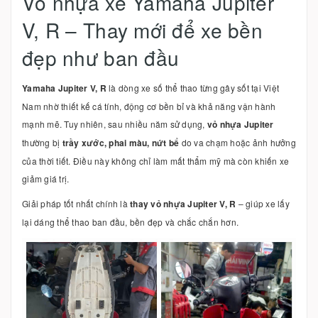
Vỏ nhựa xe Yamaha Jupiter
V, R – Thay mới để xe bền
đẹp như ban đầu
Yamaha Jupiter V, R
là dòng xe số thể thao từng gây sốt tại Việt
Nam nhờ thiết kế cá tính, động cơ bền bỉ và khả năng vận hành
mạnh mẽ. Tuy nhiên, sau nhiều năm sử dụng,
vỏ nhựa Jupiter
thường bị
trầy xước, phai màu, nứt bể
do va chạm hoặc ảnh hưởng
của thời tiết. Điều này không chỉ làm mất thẩm mỹ mà còn khiến xe
giảm giá trị.
Giải pháp tốt nhất chính là
thay vỏ nhựa Jupiter V, R
– giúp xe lấy
lại dáng thể thao ban đầu, bền đẹp và chắc chắn hơn.