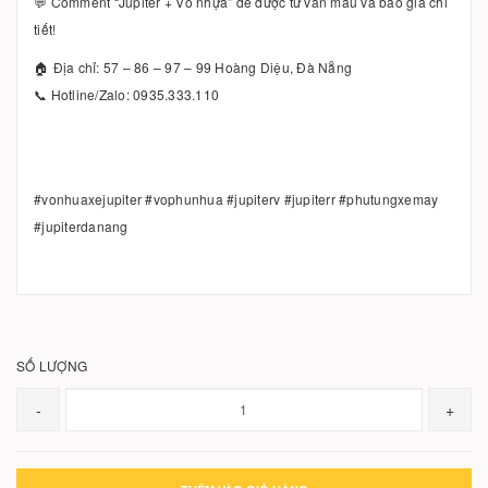
💬 Comment “Jupiter + Vỏ nhựa” để được tư vấn mẫu và báo giá chi
tiết!
🏠 Địa chỉ: 57 – 86 – 97 – 99 Hoàng Diệu, Đà Nẵng
📞 Hotline/Zalo: 0935.333.110
#vonhuaxejupiter #vophunhua #jupiterv #jupiterr #phutungxemay
#jupiterdanang
SỐ LƯỢNG
-
+