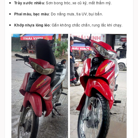
Trầy xước nhiều
: Sơn bong tróc, xe cũ kỹ, mất thẩm mỹ.
Phai màu, bạc màu
: Do nắng mưa, tia UV, bụi bẩn.
Khớp nhựa lỏng lẻo
: Gắn không chắc chắn, rung lắc khi chạy.