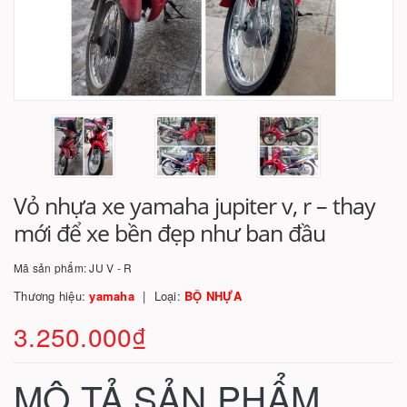
Vỏ nhựa xe yamaha jupiter v, r – thay
mới để xe bền đẹp như ban đầu
Mã sản phẩm:
JU V - R
Thương hiệu:
yamaha
Loại:
BỘ NHỰA
3.250.000₫
MÔ TẢ SẢN PHẨM