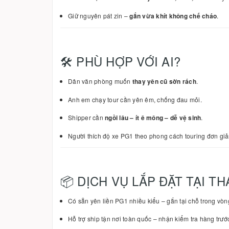
Giữ nguyên pát zin –
gắn vừa khít không chế cháo
.
🛠️ PHÙ HỢP VỚI AI?
Dân văn phòng muốn
thay yên cũ sờn rách
.
Anh em chạy tour cần yên êm, chống đau mỏi.
Shipper cần
ngồi lâu – ít ê mông – dễ vệ sinh
.
Người thích độ xe PG1 theo phong cách touring đơn gi
📦 DỊCH VỤ LẮP ĐẶT TẠI T
Có sẵn yên liền PG1 nhiều kiểu – gắn tại chỗ trong vòn
Hỗ trợ ship tận nơi toàn quốc – nhận kiểm tra hàng trước