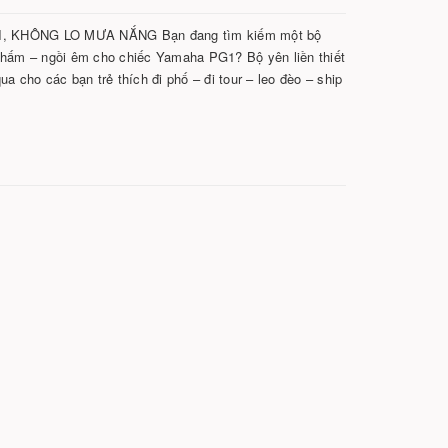
, KHÔNG LO MƯA NẮNG Bạn đang tìm kiếm một bộ
 thấm – ngồi êm cho chiếc Yamaha PG1? Bộ yên liền thiết
a cho các bạn trẻ thích đi phố – đi tour – leo đèo – ship