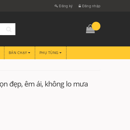
Đăng ký
Đăng nhập
BÁN CHẠY
PHỤ TÙNG
ọn đẹp, êm ái, không lo mưa