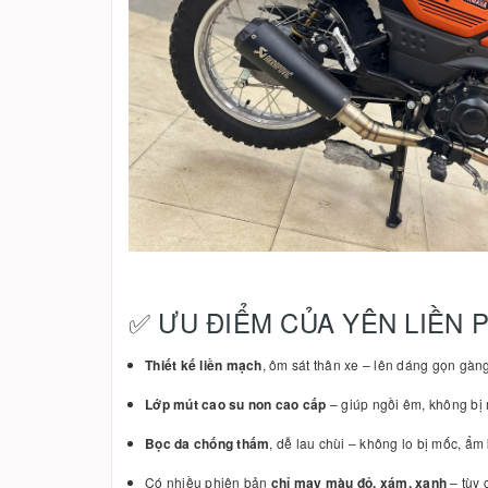
✅ ƯU ĐIỂM CỦA YÊN LIỀN 
Thiết kế liền mạch
, ôm sát thân xe – lên dáng gọn gàng
Lớp mút cao su non cao cấp
– giúp ngồi êm, không bị 
Bọc da chống thấm
, dễ lau chùi – không lo bị mốc, ẩm
Có nhiều phiên bản
chỉ may màu đỏ, xám, xanh
– tùy 