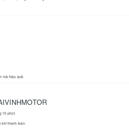
ản mà hiệu quả.
HAIVINHMOTOR
g 10 phút.
 khi thanh toán.