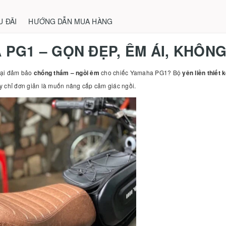
U ĐÃI
HƯỚNG DẪN MUA HÀNG
 PG1 – GỌN ĐẸP, ÊM ÁI, KHÔN
lại đảm bảo
chống thấm – ngồi êm
cho chiếc Yamaha PG1? Bộ
yên liền thiết
 chỉ đơn giản là muốn nâng cấp cảm giác ngồi.