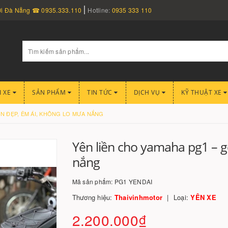
nơi Đà Nẵng ☎ 0935.333.110
Hotline:
0935 333 110
I XE
SẢN PHẨM
TIN TỨC
DỊCH VỤ
KỸ THUẬT XE
N ĐẸP, ÊM ÁI, KHÔNG LO MƯA NẮNG
Yên liền cho yamaha pg1 – g
nắng
Mã sản phẩm:
PG1 YENDAI
Thương hiệu:
Thaivinhmotor
Loại:
YÊN XE
2.200.000₫