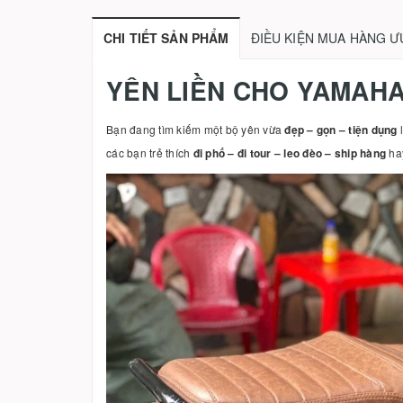
CHI TIẾT SẢN PHẨM
ĐIỀU KIỆN MUA HÀNG Ư
YÊN LIỀN CHO YAMAHA
Bạn đang tìm kiếm một bộ yên vừa
đẹp – gọn – tiện dụng
các bạn trẻ thích
đi phố – đi tour – leo đèo – ship hàng
hay