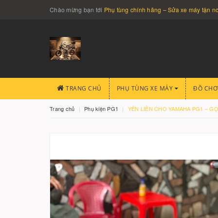
Chào mừng bạn tới
Phụ tùng chính hãng – Sửa xe máy tận 
TRANG CHỦ
PHỤ TÙNG XE MÁY
ĐỒ CHƠ
Trang chủ
Phụ kiện PG1
YÊN LIỀN CHO YAMAHA PG1 – GỌ