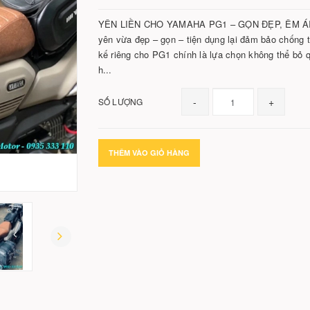
YÊN LIỀN CHO YAMAHA PG1 – GỌN ĐẸP, ÊM ÁI
yên vừa đẹp – gọn – tiện dụng lại đảm bảo chống
kế riêng cho PG1 chính là lựa chọn không thể bỏ qu
h...
-
+
SỐ LƯỢNG
THÊM VÀO GIỎ HÀNG