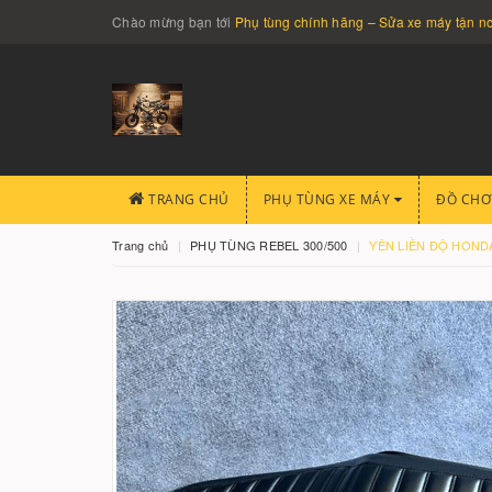
Chào mừng bạn tới
Phụ tùng chính hãng – Sửa xe máy tận 
TRANG CHỦ
PHỤ TÙNG XE MÁY
ĐỒ CHƠ
Trang chủ
PHỤ TÙNG REBEL 300/500
YÊN LIỀN ĐỘ HONDA