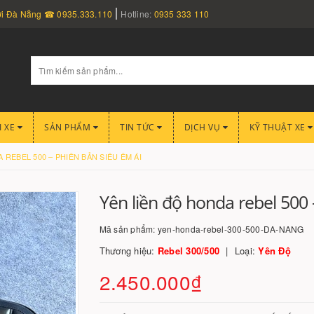
nơi Đà Nẵng ☎ 0935.333.110
Hotline:
0935 333 110
I XE
SẢN PHẨM
TIN TỨC
DỊCH VỤ
KỸ THUẬT XE
 REBEL 500 – PHIÊN BẢN SIÊU ÊM ÁI
Yên liền độ honda rebel 500 
Mã sản phẩm:
yen-honda-rebel-300-500-DA-NANG
Thương hiệu:
Rebel 300/500
Loại:
Yên Độ
2.450.000₫