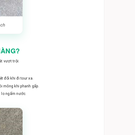
ạch
 HÀNG?
t vượt trội:
 đối khi đi tour xa.
ôi mông khi phanh gấp.
g lo ngấm nước.