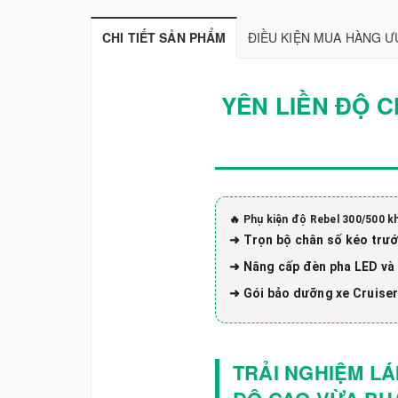
CHI TIẾT SẢN PHẨM
ĐIỀU KIỆN MUA HÀNG Ư
YÊN LIỀN ĐỘ C
🔥 Phụ kiện độ Rebel 300/500 k
➜ Trọn bộ chân số kéo trư
➜ Nâng cấp đèn pha LED và
➜ Gói bảo dưỡng xe Cruiser
TRẢI NGHIỆM LÁ