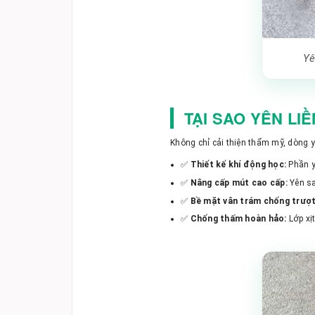
Yê
TẠI SAO YÊN LI
Không chỉ cải thiện thẩm mỹ, dòng y
✅
Thiết kế khí động học:
Phần y
✅
Nâng cấp mút cao cấp:
Yên sa
✅
Bề mặt vân trám chống trượt
✅
Chống thấm hoàn hảo:
Lớp xị