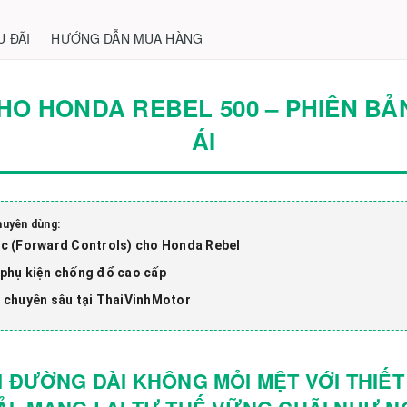
U ĐÃI
HƯỚNG DẪN MUA HÀNG
HO HONDA REBEL 500 – PHIÊN BẢ
ÁI
huyên dùng:
ớc (Forward Controls) cho Honda Rebel
 phụ kiện chống đổ cao cấp
 chuyên sâu tại ThaiVinhMotor
I ĐƯỜNG DÀI KHÔNG MỎI MỆT VỚI THIẾT 