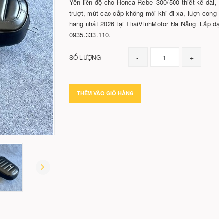
Yên liền độ cho Honda Rebel 300/500 thiết kế dài,
trượt, mút cao cấp không mỏi khi đi xa, lượn con
hàng nhất 2026 tại ThaiVinhMotor Đà Nẵng. Lắp đặ
0935.333.110.
-
+
SỐ LƯỢNG
THÊM VÀO GIỎ HÀNG