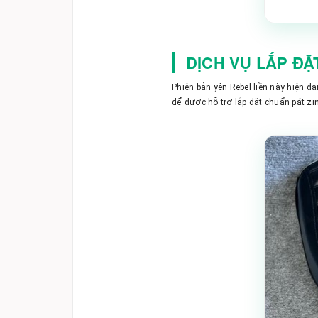
DỊCH VỤ LẮP ĐẶ
Phiên bản yên Rebel liền này hiện đ
để được hỗ trợ lắp đặt chuẩn pát zin