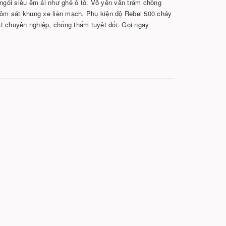
 ngồi siêu êm ái như ghế ô tô. Vỏ yên vân trám chống
g ôm sát khung xe liền mạch. Phụ kiện độ Rebel 500 cháy
t chuyên nghiệp, chống thấm tuyệt đối. Gọi ngay