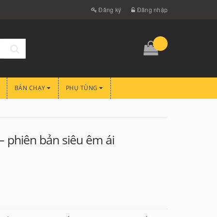
Đăng ký
Đăng nhập
BÁN CHẠY
PHỤ TÙNG
– phiên bản siêu êm ái