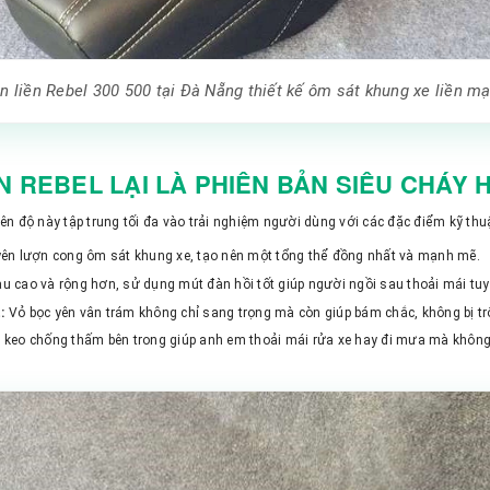
n liền Rebel 300 500 tại Đà Nẵng thiết kế ôm sát khung xe liền m
ỀN REBEL LẠI LÀ PHIÊN BẢN SIÊU CHÁY
ên độ này tập trung tối đa vào trải nghiệm người dùng với các đặc điểm kỹ thuậ
ên lượn cong ôm sát khung xe, tạo nên một tổng thể đồng nhất và mạnh mẽ.
u cao và rộng hơn, sử dụng mút đàn hồi tốt giúp người ngồi sau thoải mái tuyệt
:
Vỏ bọc yên vân trám không chỉ sang trọng mà còn giúp bám chắc, không bị tr
t keo chống thấm bên trong giúp anh em thoải mái rửa xe hay đi mưa mà khôn