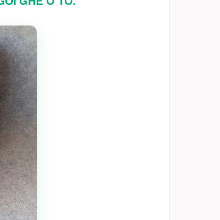
ỒI GHẾ Ô TÔ.