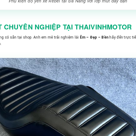
Phụ kiện độ yên xe Rebel tại Đà Nẵng với lớp mút dày dặn
T CHUYÊN NGHIỆP TẠI THAIVINHMOTOR
ang có sẵn tại shop. Anh em mê trải nghiệm lái
Êm – Đẹp – Bền
hãy đến trực ti
.