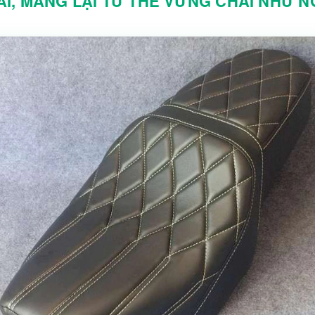
I, MANG LẠI TƯ THẾ VỮNG CHÃI NHƯ NG