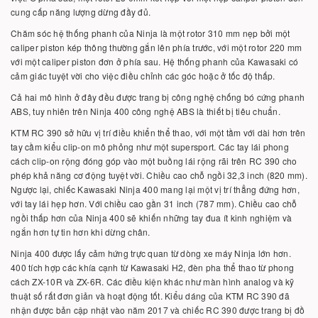
cung cấp năng lượng dừng đầy đủ.
Chăm sóc hệ thống phanh của Ninja là một rotor 310 mm nẹp bởi một
caliper piston kép thông thường gắn lên phía trước, với một rotor 220 mm
với một caliper piston đơn ở phía sau. Hệ thống phanh của Kawasaki có
cảm giác tuyệt vời cho việc điều chỉnh các góc hoặc ở tốc độ thấp.
Cả hai mô hình ở đây đều được trang bị công nghệ chống bó cứng phanh
ABS, tuy nhiên trên Ninja 400 công nghệ ABS là thiết bị tiêu chuẩn.
KTM RC 390 sở hữu vị trí điều khiển thể thao, với một tầm với dài hơn trên
tay cầm kiểu clip-on mô phỏng như một supersport. Các tay lái phong
cách clip-on rộng đóng góp vào một buồng lái rộng rãi trên RC 390 cho
phép khả năng cơ động tuyệt vời. Chiều cao chỗ ngồi 32,3 inch (820 mm).
Ngược lại, chiếc Kawasaki Ninja 400 mang lại một vị trí thẳng đứng hơn,
với tay lái hẹp hơn. Với chiều cao gần 31 inch (787 mm). Chiều cao chỗ
ngồi thấp hơn của Ninja 400 sẽ khiến những tay đua ít kinh nghiệm và
ngắn hơn tự tin hơn khi dừng chân.
Ninja 400 được lấy cảm hứng trực quan từ dòng xe máy Ninja lớn hơn.
400 tích hợp các khía cạnh từ Kawasaki H2, đèn pha thể thao từ phong
cách ZX-10R và ZX-6R. Các điều kiện khác như màn hình analog và kỹ
thuật số rất đơn giản và hoạt động tốt. Kiểu dáng của KTM RC 390 đã
nhận được bản cập nhật vào năm 2017 và chiếc RC 390 được trang bị đồ