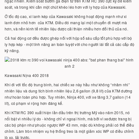
ngạc nhiên. Kiểm soát bướm ga điện tử trên KTM RC 390 cực kỳ dễ kiểm
soát, và trong khi cần một chút khéo léo hơn với ly hợp của Kawasaki.
Ở tốc độ cao, xi lanh kép của Kawasaki không hoạt động mạnh như xi
lanh đơn nhỏ hơn của KTM. Điều đó mang lại một chuyến đi mượt mà
hơn, và nền kinh tế nhiên liệu được cải thiện nhiều hơn đối thủ của nó.
Cả hai động cơ đều được ghép nối với hộp số sáu cấp tốt phù hợp với bộ
ly hợp kép - một tính năng an toàn tuyệt vời cho người lái tất cả các cấp độ
kỹ năng.
Kawasaki Nịna 400 2018
Khi đi với tốc độ trung bình, hai chiếc xe này hầu như không “nhâm nhi”
nhiên liệu và dung tích bình nhiên liệu 2,6 gallon (9,8 lít) của KTM dường
như hoàn toàn phù hợp. Tuy nhiên, Ninja 400, với xe tăng 3,7 gallon (14
lít), có phạm vi rộng hơn đáng kể.
Khi KTM RC 390 xuất hiện lần đầu trên thị trường Mỹ vào năm 2015, nó
nổi bật vì nhiều lý do - không chỉ vì ngoại hình, mà bởi vì xeđược trang bị
các bộ phận như phuộc ngược WP 43 mm, mặc dù không phải có thể điều
chỉnh. Làm tròn nhiệm vụ hệ thống treo là một giảm xóc WP có điều chỉnh
lò xo, tải trước.