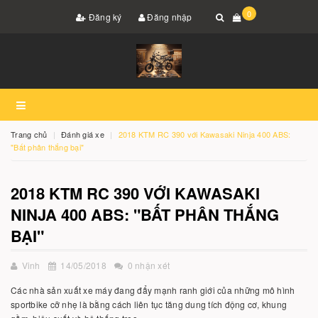
0
Đăng ký
Đăng nhập
Trang chủ
Đánh giá xe
2018 KTM RC 390 với Kawasaki Ninja 400 ABS:
"Bất phân thắng bại"
2018 KTM RC 390 VỚI KAWASAKI
NINJA 400 ABS: "BẤT PHÂN THẮNG
BẠI"
Vinh
14/05/2018
0 nhận xét
Các nhà sản xuất xe máy đang đẩy mạnh ranh giới của những mô hình
sportbike cỡ nhẹ là bằng cách liên tục tăng dung tích động cơ, khung