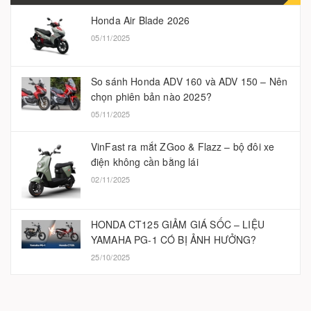
Honda Air Blade 2026
05/11/2025
So sánh Honda ADV 160 và ADV 150 – Nên
chọn phiên bản nào 2025?
05/11/2025
VinFast ra mắt ZGoo & Flazz – bộ đôi xe
điện không cần bằng lái
02/11/2025
HONDA CT125 GIẢM GIÁ SỐC – LIỆU
YAMAHA PG-1 CÓ BỊ ẢNH HƯỞNG?
25/10/2025