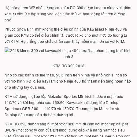
Hệ thống treo WP chất lượng cao của RC 390 được tung ra cùng với giảm
xóc ưu việt. Xe tập trung vào việc tuân thủ và hoạt động tốt trên đường
phố.
Phuộc Showa 41 mm không thể điều chỉnh của Kawasaki Ninja 400 và
giảm xóc KYB có thể điều chỉnh tải trước lò xo cho một mức độ tương tự
với KTM. Hệ thống treo chắc chắn cảm thấy mềm mại hơn so với KTM.
KTM RC 300 2018
Nhờ có các bánh xe thể thao, 53,6 inch trên Ninja và nhỏ hơn 1 inch so
với mô hình RC, điều này làm cho Ninja 400 trở thành nền tảng hoàn hảo
cho những tay đua mới.
KTM sử dụng một bộ lốp Metzeler Sportec M5, kích thước ở mặt trước
110/70 và kết hợp phía sau 150/60. Kawasaki sử dụng lốp Dunlop
Sportmax GPR-300 — 110/70 và 150/70. Thương hiệu Metzeler và
Dunlop đều cung cấp độ bám đường tốt.
KTM RC 390 được trang bị một rotor 320 mm đi kèm với một nẹp caliper
ByBre (một công ty con của Brembo) cung cấp khả năng hãm tốc siêu
việt. Ở phía sau, một rotor 23 0mm kết hợp với một nẹp caliper piston đơn