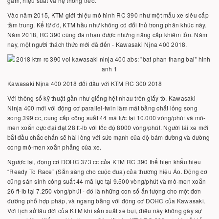
gầm, hiệu suất và hệ thống treo.
Vào năm 2015, KTM giới thiệu mô hình RC 390 như một mẫu xe siêu cấp
tầm trung. Kể từ đó, KTM hầu như không có đối thủ trong phân khúc này.
Năm 2018, RC 390 cũng đã nhận được những nâng cấp khiêm tốn. Năm
nay, một người thách thức mới đã đến - Kawasaki Nịna 400 2018.
Kawasaki Nịna 400 2018 đối đầu với KTM RC 300 2018
Với thông số kỹ thuật gần như giống hệt nhau trên giấy tờ. Kawasaki
Ninja 400 mới với động cơ parallel-twin làm mát bằng chất lỏng song
song 399 cc, cung cấp công suất 44 mã lực tại 10.000 vòng/phút và mô-
men xoắn cực đại đạt 28 ft-lb với tốc độ 8000 vòng/phút. Người lái xe mới
bắt đầu chắc chắn sẽ hài lòng với sức mạnh của độ bám đường và đường
cong mô-men xoắn phẳng của xe.
Ngược lại, động cơ DOHC 373 cc của KTM RC 390 thể hiện khẩu hiệu
“Ready To Race” (Sẵn sàng cho cuộc đua) của thương hiệu Áo. Động cơ
cũng sản sinh công suất 44 mã lực tại 9.500 vòng/phút và mô-men xoắn
26 ft-lb tại 7.250 vòng/phút - đó là những con số ấn tượng cho một đơn
đường phố hợp pháp, và ngang bằng với động cơ DOHC của Kawasaki.
Với lịch sử lâu đời của KTM khi sản xuất xe bụi, điều này không gây sự