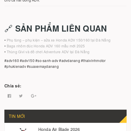
🔗
SẢN PHẨM LIÊN QUAN
•
Phụ tùng – phụ kiện – sửa xe Honda ADV 150/160 tại Đà Nẵng
•
Baga nhôm đúc Honda ADV 160 mẫu mới 2025
•
Thùng Givi và đồ chơi Adventure ADV tại Đà Nẵng
#adv160 #adv150 #so-sanh-adv #advdanang #thaivinhmotor
#phukienadv #suaxemaydanang
Chia sẻ:
TIN MỚI
Honda Air Blade 2026