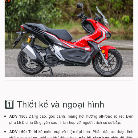
1️⃣ Thiết kế và ngoại hình
ADV 150:
Dáng cao, góc cạnh, mang hơi hướng off-road rõ rệt. Đèn
pha LED chia tầng, yên cao, thích hợp với người thích sự cơ bắp.
ADV 160:
Thiết kế mềm mại và hiện đại hơn. Phần đầu xe được tinh
chỉnh gọn gàng, mặt nạ khí động học,
góc lái rộng hơn
giúp dễ điều