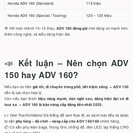
Honda ADV 160 (Standard)
115 triệu
Honda ADV 160 (Special / Touring)
120 – 125 triệu
💬 Với mức chênh 10–15 triệu,
ADV 160 đáng giá
nhờ động cơ mạnh hơn,
thêm công nghệ, và kiểu dáng hiện đại.
📣
Kết luận – Nên chọn ADV
150 hay ADV 160?
Nếu bạn ưu tiên
giá tốt, di chuyển trong phố, tiết kiệm xăng
→
ADV 150
vẫn là lựa chọn hợp lý.
Còn nếu bạn thích
hiệu năng mạnh, tiện nghi cao, dáng hiện đại và đi
tour xa
→
ADV 160 là bản nâng cấp đáng tiền nhất 2025.
👉 Ghé ThaiVinhMotor Đà Nẵng để xem thực tế, so sánh trực tiếp và được
tư vấn
phụ tùng – đồ chơi – nâng cấp cho ADV 150/160
chính hãng.
📦 Có sẵn phụ kiện baga, thùng Givi, chống đổ, đèn LED, tay thắng CRG
cho cả hai dòng ADV.