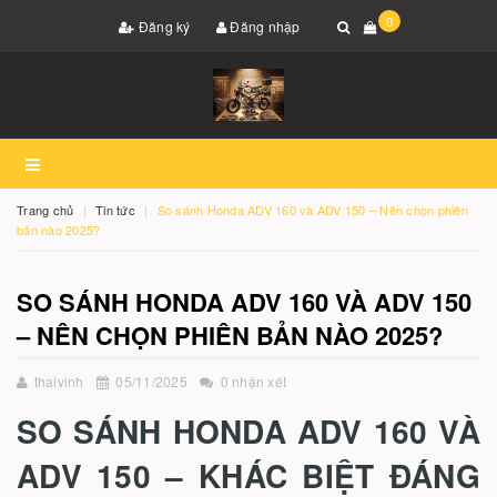
0
Đăng ký
Đăng nhập
Trang chủ
Tin tức
So sánh Honda ADV 160 và ADV 150 – Nên chọn phiên
bản nào 2025?
SO SÁNH HONDA ADV 160 VÀ ADV 150
– NÊN CHỌN PHIÊN BẢN NÀO 2025?
thaivinh
05/11/2025
0 nhận xét
SO SÁNH HONDA ADV 160 VÀ
ADV 150 – KHÁC BIỆT ĐÁNG