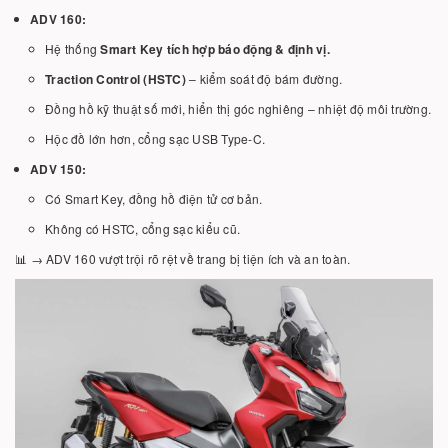
ADV 160:
Hệ thống
Smart Key tích hợp báo động & định vị.
Traction Control (HSTC)
– kiểm soát độ bám đường.
Đồng hồ kỹ thuật số mới, hiển thị góc nghiêng – nhiệt độ môi trường.
Hộc đồ lớn hơn, cổng sạc USB Type-C.
ADV 150:
Có Smart Key, đồng hồ điện tử cơ bản.
Không có HSTC, cổng sạc kiểu cũ.
📊 → ADV 160 vượt trội rõ rệt về trang bị tiện ích và an toàn.