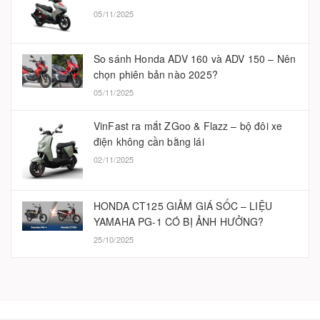
05/11/2025
So sánh Honda ADV 160 và ADV 150 – Nên
chọn phiên bản nào 2025?
05/11/2025
VinFast ra mắt ZGoo & Flazz – bộ đôi xe
điện không cần bằng lái
02/11/2025
HONDA CT125 GIẢM GIÁ SỐC – LIỆU
YAMAHA PG-1 CÓ BỊ ẢNH HƯỞNG?
25/10/2025