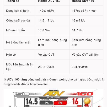
Thông số
Honda ADV 150
Honda ADV 160
Dung tích xi-lanh
149cc eSP+
157cc eSP+ 4 van
Công suất cực đại
14.5 mã lực
16 mã lực
Mô-men xoắn
13.8 Nm
14.7 Nm
Làm mát bằng dung
Làm mát bằng dung
Hệ thống làm mát
dịch
dịch
Hộp số
Vô cấp CVT
Vô cấp CVT cải tiến
Mức tiêu hao nhiên
2.3L/100km
2.2L/100km
liệu
⚙️
ADV 160 tăng công suất và mô-men xoắn
, cho cảm giác bốc, mượt, ít
rung hơn khi đề-pa hoặc leo dốc.