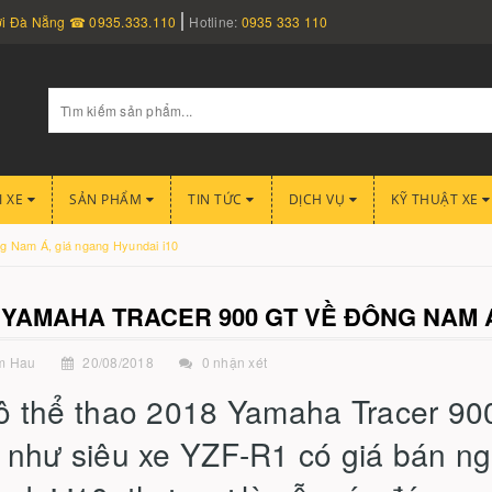
nơi Đà Nẵng ☎ 0935.333.110
Hotline:
0935 333 110
I XE
SẢN PHẨM
TIN TỨC
DỊCH VỤ
KỸ THUẬT XE
 Nam Á, giá ngang Hyundai i10
 YAMAHA TRACER 900 GT VỀ ĐÔNG NAM Á
m Hau
20/08/2018
0 nhận xét
ô thể thao 2018 Yamaha Tracer 9
 như siêu xe YZF-R1 có giá bán ng