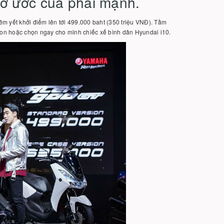
mơ ước của phái mạnh.
iêm yết khởi điểm lên tới 499.000 baht (350 triệu VNĐ). Tầm
sion hoặc chọn ngay cho mình chiếc xế bình dân Hyundai i10.