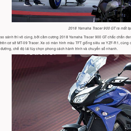
2018 Yamaha Tracer 900 GT ra mắt tại
 so sánh thì vô cùng, bởi cầm cương 2018 Yamaha Tracer 900 GT chắc chắn đem 
trên cơ sở MT-09 Tracer. Xe có màn hình màu TFT giống siêu xe YZF-R1, cùng cá
đường, chế độ lái tùy chọn phong cách hành trình và chuyển số nhanh.