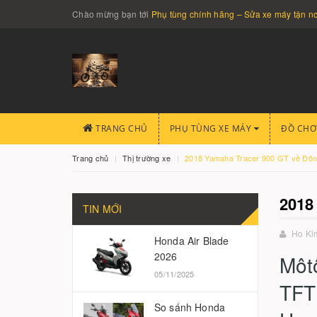
Chào mừng bạn tới
Phụ tùng chính hãng – Sửa xe máy tận 
TRANG CHỦ
PHỤ TÙNG XE MÁY
ĐỒ CHƠ
Trang chủ
Thị trường xe
2018 Yamaha Tracer 900 GT về Đông
2018
TIN MỚI
Ho Ki
Honda Air Blade
2026
Môt
05/11/2025
TFT
So sánh Honda