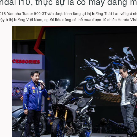
ndai i10, thực sự là cỗ máy đáng 
018 Yamaha Tracer 900 GT vừa được trình làng tại thị trường Thái Lan với giá n
vậy ở thị trường Việt Nam, người tiêu dùng có thể mua được 10 chiếc Honda Vi