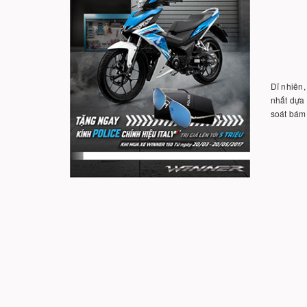
Dĩ nhiên,
nhất dựa 
soát bám 