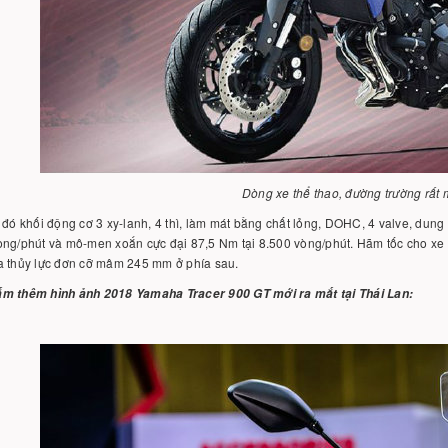
Dòng xe thể thao, đường trường rất
 đó khối động cơ 3 xy-lanh, 4 thì, làm mát bằng chất lỏng, DOHC, 4 valve, dung
òng/phút và mô-men xoắn cực đại 87,5 Nm tại 8.500 vòng/phút. Hãm tốc cho xe 
a thủy lực đơn cỡ mâm 245 mm ở phía sau.
m thêm hình ảnh 2018 Yamaha Tracer 900 GT mới ra mắt tại Thái Lan: