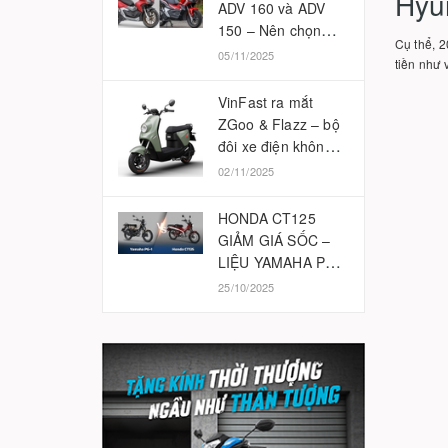
Hyu
ADV 160 và ADV
150 – Nên chọn
Cụ thể, 2
phiên bản nào
05/11/2025
tiền như 
2025?
VinFast ra mắt
ZGoo & Flazz – bộ
đôi xe điện không
cần bằng lái
02/11/2025
HONDA CT125
GIẢM GIÁ SỐC –
LIỆU YAMAHA PG-
1 CÓ BỊ ẢNH
25/10/2025
HƯỞNG?