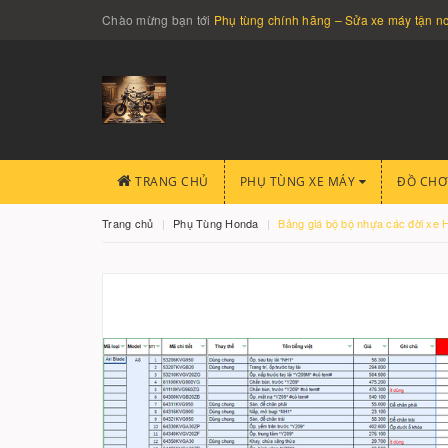
Chào mừng bạn tới
Phụ tùng chính hãng – Sửa xe máy tận 
TRANG CHỦ
PHỤ TÙNG XE MÁY
ĐỒ CHƠ
Trang chủ
Phụ Tùng Honda
Bảng giá bộ bộ nhựa các đời xe