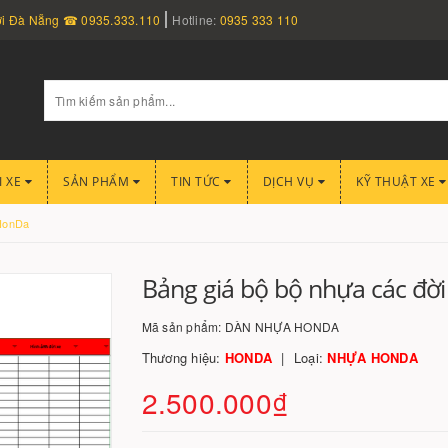
nơi Đà Nẵng ☎ 0935.333.110
Hotline:
0935 333 110
I XE
SẢN PHẨM
TIN TỨC
DỊCH VỤ
KỸ THUẬT XE
 HonDa
Bảng giá bộ bộ nhựa các đờ
Mã sản phẩm:
DÀN NHỰA HONDA
Thương hiệu:
HONDA
Loại:
NHỰA HONDA
2.500.000₫