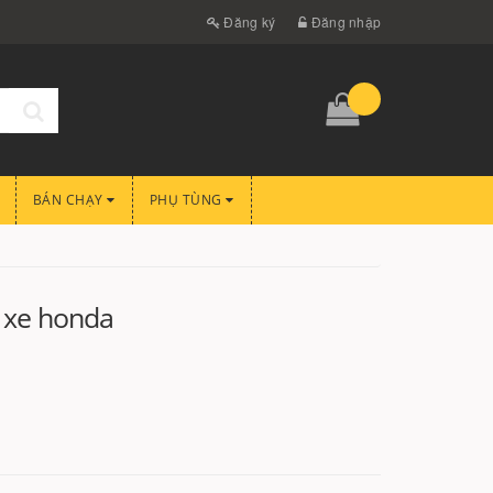
Đăng ký
Đăng nhập
BÁN CHẠY
PHỤ TÙNG
i xe honda