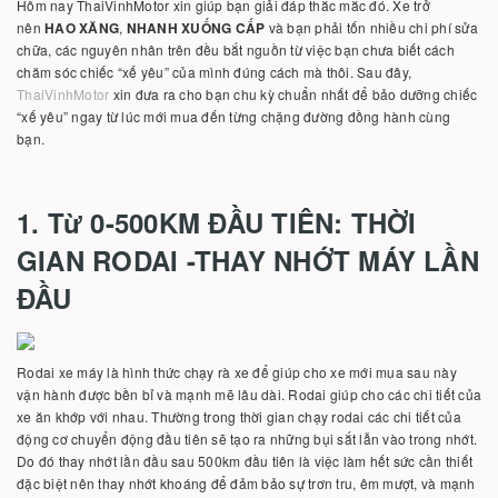
Hôm nay ThaiVinhMotor xin giúp bạn giải đáp thắc mắc đó. Xe trở
nên
HAO XĂNG
,
NHANH XUỐNG CẤP
và bạn phải tốn nhiều chi phí sửa
chữa, các nguyên nhân trên đều bắt nguồn từ việc bạn chưa biết cách
chăm sóc chiếc “xế yêu” của mình đúng cách mà thôi. Sau đây,
ThaiVinhMotor
xin đưa ra cho bạn chu kỳ chuẩn nhất để bảo dưỡng chiếc
“xế yêu” ngay từ lúc mới mua đến từng chặng đường đồng hành cùng
bạn.
1. Từ 0-500KM ĐẦU TIÊN: THỜI
GIAN RODAI -THAY NHỚT MÁY LẦN
ĐẦU
Rodai xe máy là hình thức chạy rà xe để giúp cho xe mới mua sau này
vận hành được bền bỉ và mạnh mẽ lâu dài. Rodai giúp cho các chi tiết của
xe ăn khớp với nhau. Thường trong thời gian chạy rodai các chi tiết của
động cơ chuyển động đầu tiên sẽ tạo ra những bụi sắt lẫn vào trong nhớt.
Do đó thay nhớt lần đầu sau 500km đầu tiên là việc làm hết sức cần thiết
đặc biệt nên thay nhớt khoáng để đảm bảo sự trơn tru, êm mượt, và mạnh