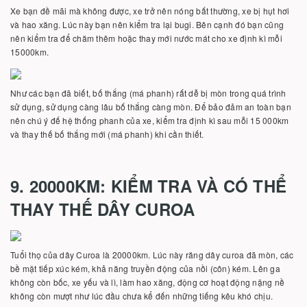
Xe bạn đề mãi mà không được, xe trở nên nóng bất thường, xe bị hụt hơi
và hao xăng. Lúc này bạn nên kiểm tra lại bugi. Bên cạnh đó bạn cũng
nên kiểm tra để chăm thêm hoặc thay mới nước mát cho xe định kì mỗi
15000km.
Như các bạn đã biết, bố thắng (má phanh) rất dễ bị mòn trong quá trình
sử dụng, sử dụng càng lâu bố thắng càng mòn. Để bảo đảm an toàn bạn
nên chú ý đế hệ thống phanh của xe, kiểm tra định kì sau mỗi 15 000km
và thay thế bố thắng mới (má phanh) khi cần thiết.
9. 20000KM: KIỂM TRA VÀ CÓ THỂ
THAY THẾ DÂY CUROA
Tuổi thọ của dây Curoa là 20000km. Lúc này răng dây curoa đã mòn, các
bề mặt tiếp xúc kém, khả năng truyền động của nồi (côn) kém. Lên ga
không còn bốc, xe yếu và lì, làm hao xăng, động cơ hoạt động nặng nề
không còn mượt như lúc đầu chưa kể đến những tiếng kêu khó chịu.