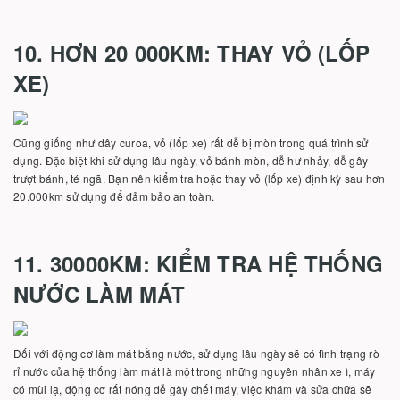
10. HƠN 20 000KM: THAY VỎ (LỐP
XE)
Cũng giống như dây curoa, vỏ (lốp xe) rất dễ bị mòn trong quá trình sử
dụng. Đặc biệt khi sử dụng lâu ngày, vỏ bánh mòn, dễ hư nhảy, dễ gây
trượt bánh, té ngã. Bạn nên kiểm tra hoặc thay vỏ (lốp xe) định kỳ sau hơn
20.000km sử dụng để đảm bảo an toàn.
11. 30000KM: KIỂM TRA HỆ THỐNG
NƯỚC LÀM MÁT
Đối với động cơ làm mát bằng nước, sử dụng lâu ngày sẽ có tình trạng rò
rỉ nước của hệ thống làm mát là một trong những nguyên nhân xe ì, máy
có mùi lạ, động cơ rất nóng dễ gây chết máy, việc khám và sửa chữa sẽ