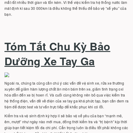
mất rất nhiều thời gian và tốn kém. Vì thế việc kiểm tra hệ thống nước làm
mát định kì sau 30 000km là điều không thế thiếu để bảo vệ “xế yêu” của
bạn.
Tóm Tắt Chu Kỳ Bảo
Dưỡng Xe Tay Ga
Ngoài ra, chúng ta cũng cần chú ý các vấn đề vệ sinh xe, rửa xe thường
xuyên để giảm hàm lượng chất ăn mòn bám trên xe, giảm tình trạng oxi
hóa dẫn đến xe bị hoen rỉ. Và cuối cùng không nên bỏ qua việc kiểm tra
hệ thống điện, vấn đề về điện của xe tay ga khá phức tạp, bạn cần đem ra
tiệm để được test và tư vấn trực tiếp để khắc phục khi có lỗi.
Kiểm tra và vệ sinh định kỳ hợp lí sẽ bảo vệ xế yêu của bạn “mạnh mẽ,
êm, mượt” như ngày nào mới mua, đồng thời kiểm tra và “trị bệnh” kịp thời
giúp bạn tiết kiệm tối đa chi phí. Cẩn trọng luôn là điều tốt phải không các