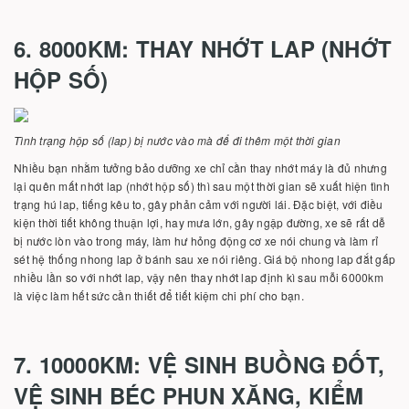
6. 8000KM: THAY NHỚT LAP (NHỚT
HỘP SỐ)
Tình trạng hộp số (lap) bị nước vào mà để đi thêm một thời gian
Nhiều bạn nhằm tưởng bảo dưỡng xe chỉ cần thay nhớt máy là đủ nhưng
lại quên mất nhớt lap (nhớt hộp số) thì sau một thời gian sẽ xuất hiện tình
trạng hú lap, tiếng kêu to, gây phản cảm với người lái. Đặc biệt, với điều
kiện thời tiết không thuận lợi, hay mưa lớn, gây ngập đường, xe sẽ rất dễ
bị nước lòn vào trong máy, làm hư hỏng động cơ xe nói chung và làm rỉ
sét hệ thống nhong lap ở bánh sau xe nói riêng. Giá bộ nhong lap đắt gấp
nhiều lần so với nhớt lap, vậy nên thay nhớt lap định kì sau mỗi 6000km
là việc làm hết sức cần thiết để tiết kiệm chi phí cho bạn.
7. 10000KM: VỆ SINH BUỒNG ĐỐT,
VỆ SINH BÉC PHUN XĂNG, KIỂM