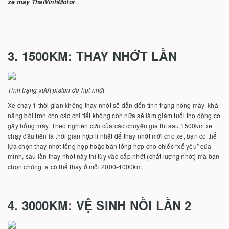
xe máy ThaiVinhMotor
3. 1500KM: THAY NHỚT LẦN
Tình trạng xướt piston do hụt nhớt
Xe chạy 1 thời gian không thay nhớt sẽ dẫn đến tình trạng nóng máy, khả
năng bôi trơn cho các chi tiết không còn nữa sẽ làm giảm tuổi thọ động cơ
gây hỏng máy. Theo nghiên cứu của các chuyên gia thì sau 1500km xe
chạy đầu tiên là thời gian hợp lí nhất để thay nhớt mới cho xe, bạn có thể
lựa chọn thay nhớt tổng hợp hoặc bán tổng hợp cho chiếc “xế yêu” của
mình, sau lần thay nhớt này thì tùy vào cấp nhớt (chất lượng nhớt) mà bạn
chọn chúng ta có thể thay ở mỗi 2000-4000km.
4. 3000KM: VỆ SINH NỒI LẦN 2