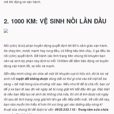
mẽ khi động cơ vận hành.
2. 1000 KM: VỆ SINH NỒI LẦN ĐẦU
Nồi (côn) là bộ phận truyền động quyết định tới 60% cảm giác vận hành.
Xe chạy êm, mượt, mạnh hay rung đầu, có tiếng kêu khó chịu, lì ga đều do
nồi (côn) quyết định. Để tránh các tình trạng trên chúng tôi khuyên bạn
nên vệ sinh bộ phận này định kì mỗi 1000km để đảm bảo động cơ truyền
động vận hành tốt, xe bốc và mạnh.
Sẵn đây mình cũng xin chia sẻ một lời khuyên cực kì hữu ích, đó là lúc vệ
sinh nồi
dùng bất cứ thứ gì chà vào bề mặt bố ba
tuyệt đối không được
càng + bề mặt trong của chuông nồi sau. Nếu như lỡ để bị chà rồi, bạn cứ
để ý xe bạn đi sau đó vài ngày sẽ bị rung giật khi bắt đầu lên ga. Đặc biệt
là nếu bạn tiếp tục vệ sinh dù không chà nữa, thì chỉ đi êm được vài ngày
rồi sau đó tình trạng rung giật khi lên ga vẫn tiếp diễn mãi. Về vấn đề này,
bạn nào muốn tìm hiểu kĩ hơn thì vui lòng gọi vào đường dây nóng kĩ
thuật của chúng tôi để được tư vấn:
0935.333.110 - Trung tâm sửa chữa