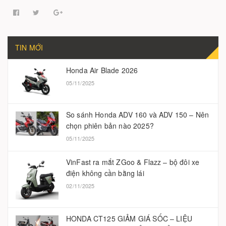
TIN MỚI
Honda Air Blade 2026
05/11/2025
So sánh Honda ADV 160 và ADV 150 – Nên
chọn phiên bản nào 2025?
05/11/2025
VinFast ra mắt ZGoo & Flazz – bộ đôi xe
điện không cần bằng lái
02/11/2025
HONDA CT125 GIẢM GIÁ SỐC – LIỆU