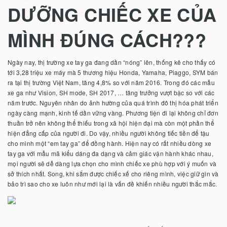
DƯỠNG CHIẾC XE CỦA
MÌNH ĐÚNG CÁCH???
Ngày nay, thị trường xe tay ga đang dần “nóng” lên, thống kê cho thấy có
tới 3,28 triệu xe máy mà 5 thương hiệu Honda, Yamaha, Piaggo, SYM bán
ra tại thị trường Việt Nam, tăng 4,8% so với năm 2016. Trong đó các mẫu
xe ga như Vision, SH mode, SH 2017, … tăng trưởng vượt bậc so với các
năm trước. Nguyên nhân do ảnh hường của quá trình đô thị hóa phát triển
ngày càng mạnh, kinh tế dần vững vàng. Phương tiện đi lại không chỉ đơn
thuần trở nên không thể thiếu trong xã hội hiện đại mà còn một phần thể
hiện đẳng cấp của người đi. Do vậy, nhiều người không tiếc tiền để tậu
cho mình một “em tay ga” để đồng hành. Hiện nay có rất nhiều dòng xe
tay ga với mẫu mã kiểu dáng đa dạng và cảm giác vận hành khác nhau,
mọi người sẽ dễ dàng lựa chọn cho mình chiếc xe phù hợp với ý muốn và
sở thích nhất. Song, khi sắm được chiếc xế cho riêng mình, việc giữ gìn và
bảo trì sao cho xe luôn như mới lại là vấn đề khiến nhiều người thắc mắc.