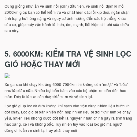
Cũng giống như lần vệ sinh nồi (côn) đầu tiên, vệ sinh nồi định kì mỗi
2000km giúp bạn có thể kiểm tra và phát hiện các lỗi kịp thời, ngăn chặn
tình trạng hư hỏng nặng và nguy cơ ảnh hưởng đến các hệ thống khác
của xe, giúp máy vận hành tốt hơn, êm, mạnh, tiết kiệm chi phí sửa chữa
sau này.
5. 6000KM: KIỂM TRA VỆ SINH LỌC
GIÓ HOẶC THAY MỚI
Xe ga sau khi chạy khoảng 6000-7000km thì không còn “mượt” và “bốc”
như lúc đầu nữa. Nhiều bụi bẩn bám vào các bộ phận xe, dẫn đến hao
mòn. Đây là lúc xe cần được kiểm tra và vệ sinh lại.
Lọc gió giúp lọc và đưa không khí sạch vào trộn cùng nhiên liệu trước khi
đốt cháy. Lọc gió bị bẩn khiến hỗn hợp nhiên liệu bị đói “khí” làm xe chạy
yếu, nhiên liệu không được đốt hết là nguyên nhân chính gây ra tình trạng
hao xăng, xe ì và không bốc. Tuy nhiên tùy vào loại lọc gió mà người
dùng chỉ cần vệ sinh lại hay phải thay mới.