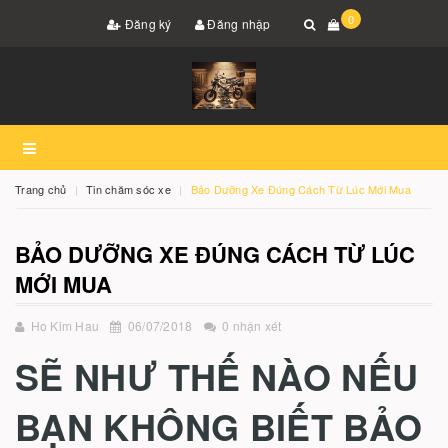
0
Đăng ký
Đăng nhập
Trang chủ
Tin chăm sóc xe
Bảo Dưỡng Xe Đúng Cách Từ Lúc Mới Mua
BẢO DƯỠNG XE ĐÚNG CÁCH TỪ LÚC
MỚI MUA
Ho Kim Hau
06/07/2018
0 nhận xét
SẼ NHƯ THẾ NÀO NẾU
BẠN KHÔNG BIẾT BẢO