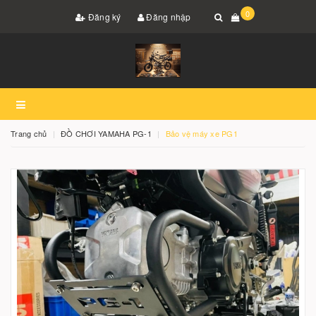
0
Đăng ký
Đăng nhập
Trang chủ
ĐỒ CHƠI YAMAHA PG-1
Bảo vệ máy xe PG1