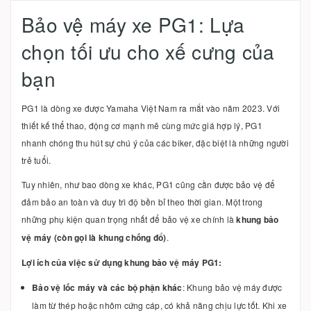
Bảo vệ máy xe PG1: Lựa
chọn tối ưu cho xế cưng của
bạn
PG1 là dòng xe được Yamaha Việt Nam ra mắt vào năm 2023. Với
thiết kế thể thao, động cơ mạnh mẽ cùng mức giá hợp lý, PG1
nhanh chóng thu hút sự chú ý của các biker, đặc biệt là những người
trẻ tuổi.
Tuy nhiên, như bao dòng xe khác, PG1 cũng cần được bảo vệ để
đảm bảo an toàn và duy trì độ bền bỉ theo thời gian. Một trong
những phụ kiện quan trọng nhất để bảo vệ xe chính là
khung bảo
vệ máy (còn gọi là khung chống đổ)
.
Lợi ích của việc sử dụng khung bảo vệ máy PG1:
Bảo vệ lốc máy và các bộ phận khác
: Khung bảo vệ máy được
làm từ thép hoặc nhôm cứng cáp, có khả năng chịu lực tốt. Khi xe