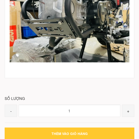
SỐ LƯỢNG
-
+
THÊM VÀO GIỎ HÀNG