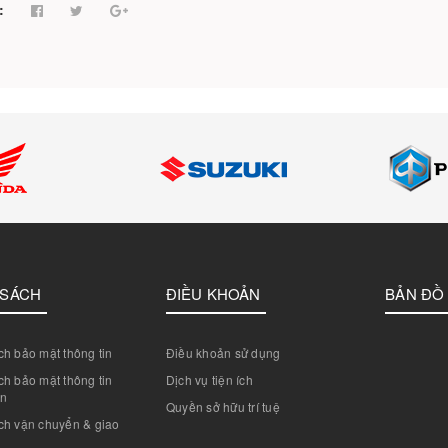
:
 SÁCH
ĐIỀU KHOẢN
BẢN ĐỒ
h bảo mật thông tin
Điều khoản sử dụng
h bảo mật thông tin
Dịch vụ tiện ích
án
Quyền sở hữu trí tuệ
ch vận chuyển & giao