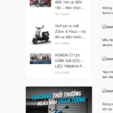
ADV 160 và ADV
150 – Nên chọn
Những 
phiên bản nào
thành l
05/11/2025
2025?
VinFast ra mắt
ZGoo & Flazz – bộ
đôi xe điện không
Mẫu độ 
cần bằng lái
02/11/2025
Mutant.
HONDA CT125
GIẢM GIÁ SỐC –
LIỆU YAMAHA PG-
1 CÓ BỊ ẢNH
“Mục ti
25/10/2025
HƯỞNG?
đơn điệ
Động cơ
còn lại