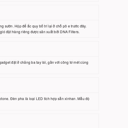
g sườn. Hộp để ắc quy bố trí lại ở chỗ pô e trước đây.
gió đặt hàng riêng được sản xuất bởi DNA Filters.
adget đặt ở chảng ba tay lái, gần với công tơ mét cùng
Motone. Đèn pha là loại LED tích hợp sẵn xinhan. Mẫu độ