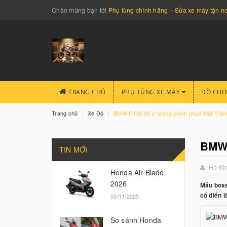
Chào mừng bạn tới
Phụ tùng chính hãng – Sửa xe máy tận 
TRANG CHỦ
PHỤ TÙNG XE MÁY
ĐỒ CHƠ
Trang chủ
Xe Độ
BMW R100 độ ý tưởng chinh phục Mặt Trăn
BMW
TIN MỚI
Ho Ki
Honda Air Blade
2026
Mẫu boxe
cổ điển l
05/11/2025
So sánh Honda