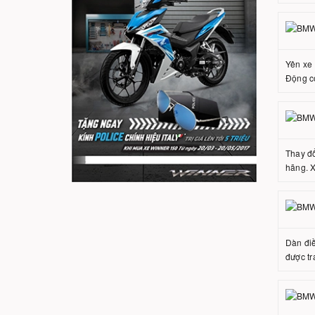
Yên xe 
Động cơ
Thay đổ
hãng. X
Dàn điề
được tr