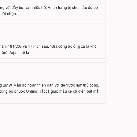
g với đầy bụi và nhiều hố, Arjan trang bị cho mẫu độ bộ
loài nhện.
mâm 18 trước và 17 inch sau. “Gia công bộ ống xả là khó
ân”, Arjan mô tả.
g BMW. Mẫu độ hoàn thiện dần với dè trước làm thủ công,
cùng bộ phuộc Ohlins. Tất cả giúp mẫu xe cổ điển bắt mắt