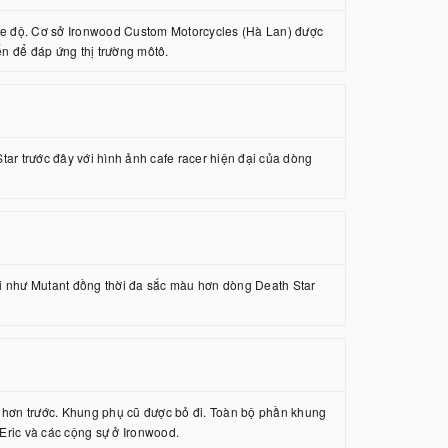
e độ. Cơ sở Ironwood Custom Motorcycles (Hà Lan) được
n để đáp ứng thị trường môtô.
r trước đây với hình ảnh cafe racer hiện đại của dòng
 lái như Mutant đồng thời đa sắc màu hơn dòng Death Star
ẽ hơn trước. Khung phụ cũ được bỏ đi. Toàn bộ phần khung
 Eric và các cộng sự ở Ironwood.