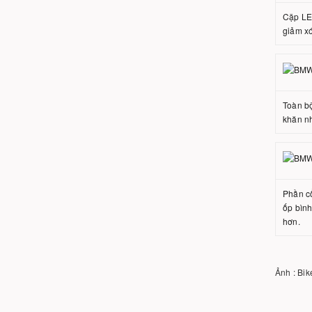
Cặp LED
giảm xó
Toàn bộ
khăn nh
Phần cổ
ốp bình
hơn.
Ảnh : Bik