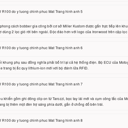
phong cách bobber gia công bởi cơ sở Miller Kustom được gắn trực tiếp lên khun
 dùng 2 lọc gió rời bên ngoài. Độc đáo hơn với logo của Ironwood trên cặp lọc 
i khung phụ sau đồng nghĩa phải bố trí lại cả hệ thống điện. Bộ ECU của Motog
e trang bị ắc quy lithium-ion mới với bộ đánh lửa RFID.
u khiển gồm ghi đông clip on từ Tarozzi, bọc tay lái mới và cụm công tắc của 
ang bị thêm một đèn trợ sáng phía dưới, gắn ở chống đổ bên trái.