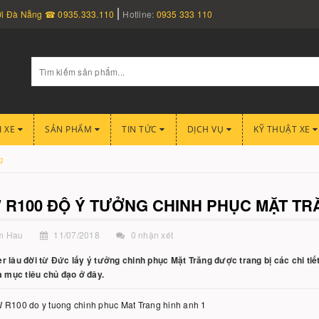
nơi Đà Nẵng ☎ 0935.333.110
Hotline:
0935 333 110
I XE
SẢN PHẨM
TIN TỨC
DỊCH VỤ
KỸ THUẬT XE
g
 R100 ĐỘ Ý TƯỞNG CHINH PHỤC MẶT TR
m Hau
11/07/2018
0 nhận xét
r lâu đời từ Đức lấy ý tưởng chinh phục Mặt Trăng được trang bị các chi tiết
à mục tiêu chủ đạo ở đây.