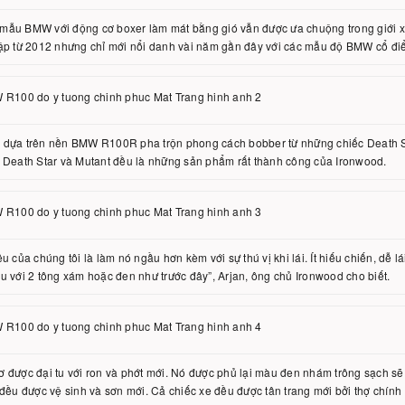
mẫu BMW với động cơ boxer làm mát bằng gió vẫn được ưa chuộng trong giới x
ập từ 2012 nhưng chỉ mới nổi danh vài năm gần đây với các mẫu độ BMW cổ điể
dựa trên nền BMW R100R pha trộn phong cách bobber từ những chiếc Death Sta
 Death Star và Mutant đều là những sản phẩm rất thành công của Ironwood.
êu của chúng tôi là làm nó ngầu hơn kèm với sự thú vị khi lái. Ít hiếu chiến, dễ
u với 2 tông xám hoặc đen như trước đây”, Arjan, ông chủ Ironwood cho biết.
 được đại tu với ron và phớt mới. Nó được phủ lại màu đen nhám trông sạch s
 đều được vệ sinh và sơn mới. Cả chiếc xe đều được tân trang mới bởi thợ chính