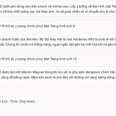
 dưới yên dùng làm đèn phanh và xinhan sau. Lấy ý tưởng về địa hình mặt Trăn
c Ohlins chất lượng cao mà theo anh, nó sẽ giúp chiếc xe di chuyển êm ái như 
 phanh trước của Brembo. Bộ lốp thay mới là loại Heidenau K60 Scouts đi với 
ất. Chúng tôi muốn nó thẳng hàng, ngay ngắn đặt gần bộ chế hòa khí và gác ch
 được làm bởi Mervin Wagner trong khi lon pô là phụ kiện Akrapovic chính hãn
 xăng cắt bằng laser. Màu sơn xanh là chủ đạo với đường chỉ vàng tương đồng 
e Exif - Theo: Zing News