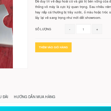
Để duy trì vẻ đẹp hoài cổ và giá trị bền vững của
thống vỏ máy là cực kỳ quan trọng. Sau nhiều nă
hay nắp cá thường bị trầy xước, ố màu hoặc tróc 
lấy lại vẻ sang trọng như mới dắt showroom.
-
+
SỐ LƯỢNG
THÊM VÀO GIỎ HÀNG
U ĐÃI
HƯỚNG DẪN MUA HÀNG