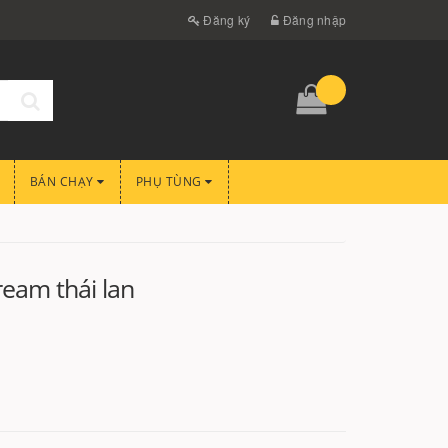
Đăng ký
Đăng nhập
BÁN CHẠY
PHỤ TÙNG
eam thái lan