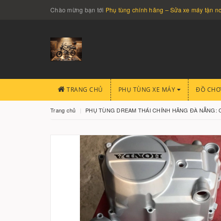
Chào mừng bạn tới
Phụ tùng chính hãng – Sửa xe máy tận 
TRANG CHỦ
PHỤ TÙNG XE MÁY
ĐỒ CHƠ
Trang chủ
PHỤ TÙNG DREAM THÁI CHÍNH HÃNG ĐÀ NẴNG: 