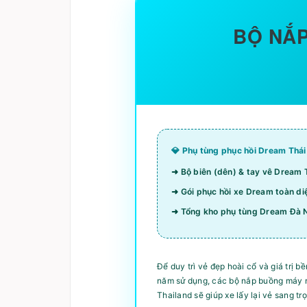
BỘ NẮP
💎 Phụ tùng phục hồi Dream Thái
➜ Bộ biên (dên) & tay vê Dream 
➜ Gói phục hồi xe Dream toàn di
➜ Tổng kho phụ tùng Dream Đà N
Để duy trì vẻ đẹp hoài cổ và giá trị 
năm sử dụng, các bộ nắp buồng máy n
Thailand sẽ giúp xe lấy lại vẻ sang t