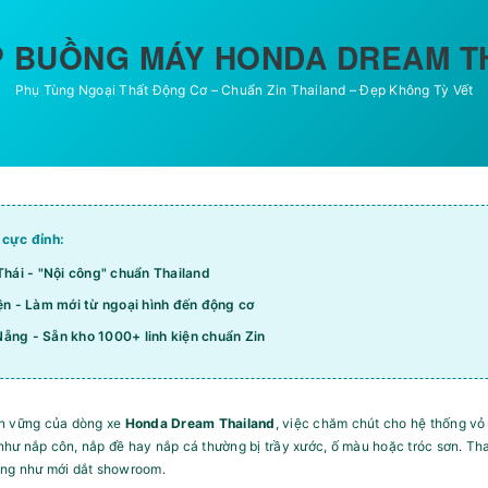
 BUỒNG MÁY HONDA DREAM T
Phụ Tùng Ngoại Thất Động Cơ – Chuẩn Zin Thailand – Đẹp Không Tỳ Vết
 cực đỉnh:
Thái - "Nội công" chuẩn Thailand
ện - Làm mới từ ngoại hình đến động cơ
ẵng - Sẵn kho 1000+ linh kiện chuẩn Zin
bền vững của dòng xe
Honda Dream Thailand
, việc chăm chút cho hệ thống vỏ
hư nắp côn, nắp đề hay nắp cá thường bị trầy xước, ố màu hoặc tróc sơn. Th
rọng như mới dắt showroom.