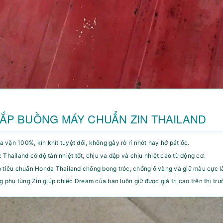
NẮP BUỒNG MÁY CHUẨN ZIN THAILAND
 vặn 100%, kín khít tuyệt đối, không gây rò rỉ nhớt hay hở pát ốc.
hailand có độ tản nhiệt tốt, chịu va đập và chịu nhiệt cao từ động cơ.
tiêu chuẩn Honda Thailand chống bong tróc, chống ố vàng và giữ màu cực lâu 
phụ tùng Zin giúp chiếc Dream của bạn luôn giữ được giá trị cao trên thị trư