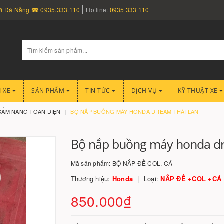
nơi Đà Nẵng ☎ 0935.333.110
Hotline:
0935 333 110
I XE
SẢN PHẨM
TIN TỨC
DỊCH VỤ
KỸ THUẬT XE
CẨM NANG TOÀN DIỆN
BỘ NẮP BUỒNG MÁY HONDA DREAM THÁI LAN
Bộ nắp buồng máy honda dr
Mã sản phẩm:
BỘ NẮP ĐỀ COL, CÁ
Thương hiệu:
Honda
Loại:
NẮP ĐỀ +COL +CÁ
850.000₫