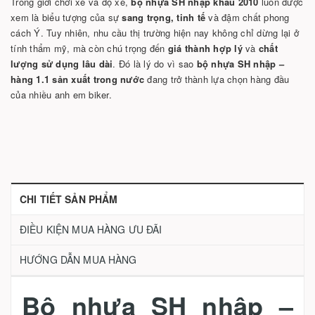
Trong giới chơi xe và độ xe,
bộ nhựa SH nhập khẩu 2010
luôn được
xem là biểu tượng của sự
sang trọng, tinh tế
và đậm chất phong
cách Ý. Tuy nhiên, nhu cầu thị trường hiện nay không chỉ dừng lại ở
tính thẩm mỹ, mà còn chú trọng đến
giá thành hợp lý
và
chất
lượng sử dụng lâu dài
. Đó là lý do vì sao
bộ nhựa SH nhập –
hàng 1.1 sản xuất trong nước
đang trở thành lựa chọn hàng đầu
của nhiều anh em biker.
CHI TIẾT SẢN PHẨM
ĐIỀU KIỆN MUA HÀNG ƯU ĐÃI
HƯỚNG DẪN MUA HÀNG
Bộ nhựa SH nhập –