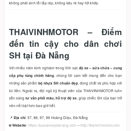
không phát sinh lỗi lắp ráp, không kêu rè hay hở khớp.
THAIVINHMOTOR – Điểm
đến tin cậy cho dân chơi
SH tại Đà Nẵng
Với nhiều năm kinh nghiệm trong lĩnh vực
độ xe – sửa chữa – cung
cấp phụ tùng chính hãng
, chúng tôi cam kết mang đến cho bạn
những sản phẩm
bộ nhựa SH chuẩn đẹp
, đúng chất và phù hợp với
túi tiền. Ngoài ra, đội ngũ kỹ thuật viên của THAIVINHMOTOR luôn
sẵn sàng
tư vấn phối màu, hỗ trợ độ xe
, giúp chiếc SH của bạn trở
nên nổi bật hơn bao giờ hết.
📍
Địa chỉ
: 57, 86, 97, 99 Hoàng Diệu, Đà Nẵng
🌐
Website
:
https://suaxemaydanang.com
–
http://thaivinhmotor.com