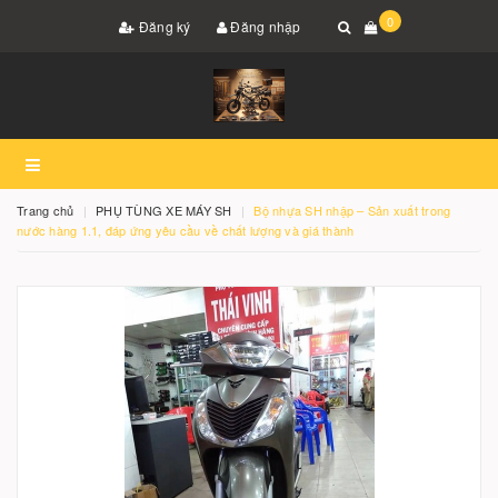
0
Đăng ký
Đăng nhập
Trang chủ
PHỤ TÙNG XE MÁY SH
Bộ nhựa SH nhập – Sản xuất trong
nước hàng 1.1, đáp ứng yêu cầu về chất lượng và giá thành