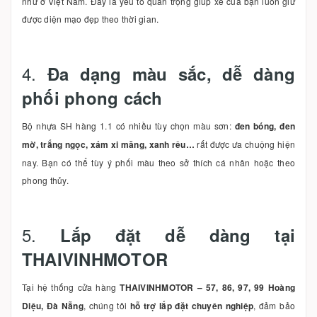
như ở Việt Nam. Đây là yếu tố quan trọng giúp xe của bạn luôn giữ
được diện mạo đẹp theo thời gian.
4.
Đa dạng màu sắc, dễ dàng
phối phong cách
Bộ nhựa SH hàng 1.1 có nhiều tùy chọn màu sơn:
đen bóng, đen
mờ, trắng ngọc, xám xi măng, xanh rêu…
rất được ưa chuộng hiện
nay. Bạn có thể tùy ý phối màu theo sở thích cá nhân hoặc theo
phong thủy.
5.
Lắp đặt dễ dàng tại
THAIVINHMOTOR
Tại hệ thống cửa hàng
THAIVINHMOTOR – 57, 86, 97, 99 Hoàng
Diệu, Đà Nẵng
, chúng tôi
hỗ trợ lắp đặt chuyên nghiệp
, đảm bảo