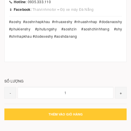
📞
Hotline
: 0935.333.110
📱
Facebook
:
Thaivinhmotor
–
Độ xe máy Đà Nẵng
#aoshy #aoshnhapkhau #nhuaxeshy #nhuashnhap #dodanaoshy
#phukienshy #phutungshy #aoshzin #aoshchinhhang #shy
#shnhapkhau #dodexeshy #aoshdanang
SỐ LƯỢNG
-
+
THÊM VÀO GIỎ HÀNG