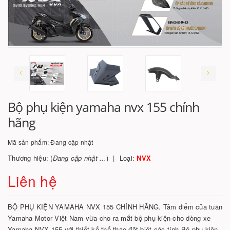
Bộ phụ kiện yamaha nvx 155 chính
hãng
Mã sản phẩm:
Đang cập nhật
Thương hiệu: (
Đang cập nhật ...
)
Loại:
NVX
Liên hệ
BỘ PHỤ KIỆN YAMAHA NVX 155 CHÍNH HÃNG. Tâm điểm của tuần
Yamaha Motor Việt Nam vừa cho ra mắt bộ phụ kiện cho dòng xe
Yamaha NVX 155 với thiết kế thể thao đặt biệt các tính Bộ phụ kiện