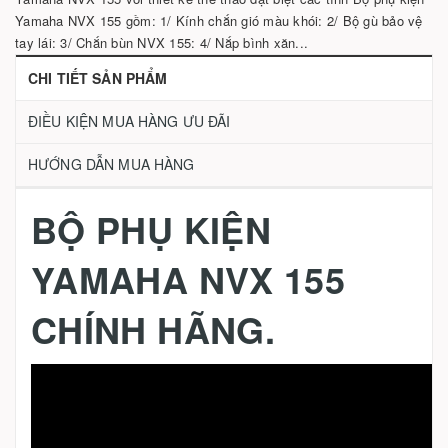
Yamaha NVX 155 gồm: 1/ Kính chắn gió màu khói: 2/ Bộ gù bảo vệ
tay lái: 3/ Chắn bùn NVX 155: 4/ Nắp bình xăn...
CHI TIẾT SẢN PHẨM
ĐIỀU KIỆN MUA HÀNG ƯU ĐÃI
HƯỚNG DẪN MUA HÀNG
BỘ PHỤ KIỆN
YAMAHA NVX 155
CHÍNH HÃNG.