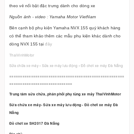
theo vẻ nổi bật đặc trưng dành cho dòng xe
Nguồn ảnh - video : Yamaha Motor VietNam
Bên cạnh bộ phụ kiện Yamaha NVX 155 quý khách hàng
có thể tham khảo thêm các mẫu phụ kiện khác dành cho
dòng NVX 155 tại
đây
ThaiVinhMotor
Sửa chữa xe máy
-
Sửa xe máy lưu động
-
Đồ chơi xe máy Đà Nẵng
=====================================================
=============================
Trung tâm sửa chửa, phân phối phụ tùng xe máy ThaiVinhMotor
Sửa chửa xe máy- Sửa xe máy lưu động - Đồ chơi xe máy Đà
Nẵng
Đồ chơi xe SH2017 Đà Nẵng