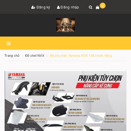
0
Đăng ký
Đăng nhập
Trang chủ
Đồ chơi NVX
Bộ phụ kiện Yamaha NVX 155 chính hãng