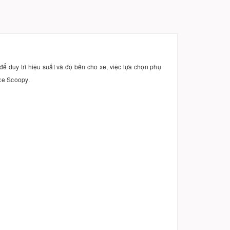
ể duy trì hiệu suất và độ bền cho xe, việc lựa chọn phụ
xe Scoopy.
y