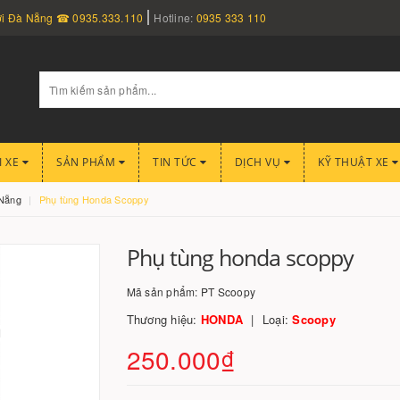
nơi Đà Nẵng ☎ 0935.333.110
Hotline:
0935 333 110
I XE
SẢN PHẨM
TIN TỨC
DỊCH VỤ
KỸ THUẬT XE
 Nẵng
Phụ tùng Honda Scoppy
Phụ tùng honda scoppy
Mã sản phẩm:
PT Scoopy
Thương hiệu:
HONDA
Loại:
Scoopy
250.000₫