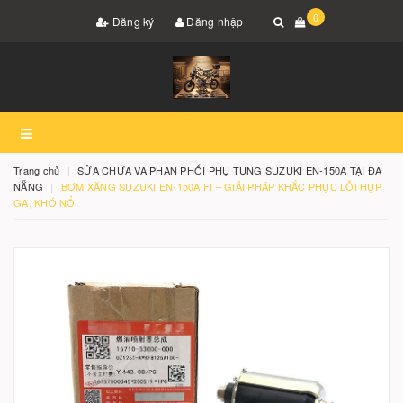
0
Đăng ký
Đăng nhập
Trang chủ
SỬA CHỮA VÀ PHÂN PHỐI PHỤ TÙNG SUZUKI EN-150A TẠI ĐÀ
NẴNG
BƠM XĂNG SUZUKI EN-150A FI – GIẢI PHÁP KHẮC PHỤC LỖI HỤP
GA, KHÓ NỔ