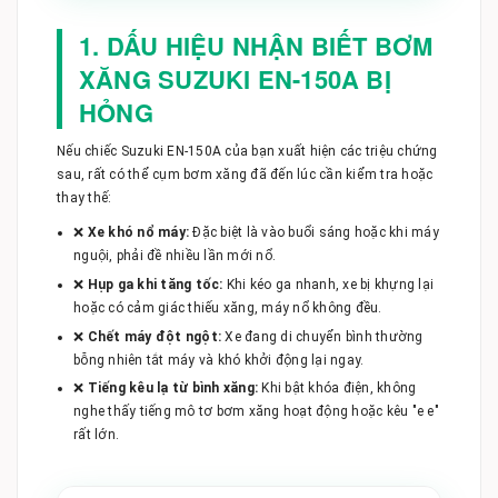
1. DẤU HIỆU NHẬN BIẾT BƠM
XĂNG SUZUKI EN-150A BỊ
HỎNG
Nếu chiếc Suzuki EN-150A của bạn xuất hiện các triệu chứng
sau, rất có thể cụm bơm xăng đã đến lúc cần kiểm tra hoặc
thay thế:
❌
Xe khó nổ máy:
Đặc biệt là vào buổi sáng hoặc khi máy
nguội, phải đề nhiều lần mới nổ.
❌
Hụp ga khi tăng tốc:
Khi kéo ga nhanh, xe bị khựng lại
hoặc có cảm giác thiếu xăng, máy nổ không đều.
❌
Chết máy đột ngột:
Xe đang di chuyển bình thường
bỗng nhiên tắt máy và khó khởi động lại ngay.
❌
Tiếng kêu lạ từ bình xăng:
Khi bật khóa điện, không
nghe thấy tiếng mô tơ bơm xăng hoạt động hoặc kêu "e e"
rất lớn.