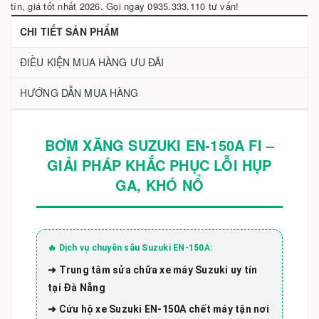
tín, giá tốt nhất 2026. Gọi ngay 0935.333.110 tư vấn!
CHI TIẾT SẢN PHẨM
ĐIỀU KIỆN MUA HÀNG ƯU ĐÃI
HƯỚNG DẪN MUA HÀNG
BƠM XĂNG SUZUKI EN-150A FI –
GIẢI PHÁP KHẮC PHỤC LỖI HỤP
GA, KHÓ NỔ
🔥 Dịch vụ chuyên sâu Suzuki EN-150A:
➜ Trung tâm sửa chữa xe máy Suzuki uy tín
tại Đà Nẵng
➜ Cứu hộ xe Suzuki EN-150A chết máy tận nơi