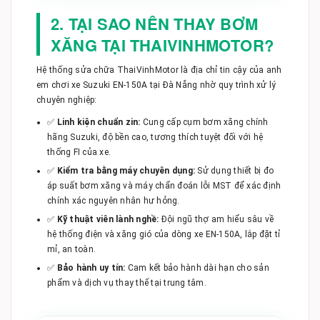
2. TẠI SAO NÊN THAY BƠM
XĂNG TẠI THAIVINHMOTOR?
Hệ thống sửa chữa ThaiVinhMotor là địa chỉ tin cậy của anh
em chơi xe Suzuki EN-150A tại Đà Nẵng nhờ quy trình xử lý
chuyên nghiệp:
✅
Linh kiện chuẩn zin:
Cung cấp cụm bơm xăng chính
hãng Suzuki, độ bền cao, tương thích tuyệt đối với hệ
thống FI của xe.
✅
Kiểm tra bằng máy chuyên dụng:
Sử dụng thiết bị đo
áp suất bơm xăng và máy chẩn đoán lỗi MST để xác định
chính xác nguyên nhân hư hỏng.
✅
Kỹ thuật viên lành nghề:
Đội ngũ thợ am hiểu sâu về
hệ thống điện và xăng gió của dòng xe EN-150A, lắp đặt tỉ
mỉ, an toàn.
✅
Bảo hành uy tín:
Cam kết bảo hành dài hạn cho sản
phẩm và dịch vụ thay thế tại trung tâm.