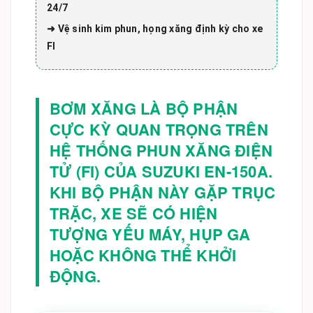
24/7
➜ Vệ sinh kim phun, họng xăng định kỳ cho xe
FI
BƠM XĂNG LÀ BỘ PHẬN
CỰC KỲ QUAN TRỌNG TRÊN
HỆ THỐNG PHUN XĂNG ĐIỆN
TỬ (FI) CỦA SUZUKI EN-150A.
KHI BỘ PHẬN NÀY GẶP TRỤC
TRẶC, XE SẼ CÓ HIỆN
TƯỢNG YẾU MÁY, HỤP GA
HOẶC KHÔNG THỂ KHỞI
ĐỘNG.