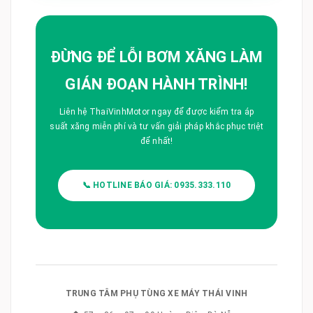
ĐỪNG ĐỂ LỖI BƠM XĂNG LÀM
GIÁN ĐOẠN HÀNH TRÌNH!
Liên hệ ThaiVinhMotor ngay để được kiểm tra áp
suất xăng miễn phí và tư vấn giải pháp khắc phục triệt
để nhất!
📞 HOTLINE BÁO GIÁ: 0935.333.110
TRUNG TÂM PHỤ TÙNG XE MÁY THÁI VINH