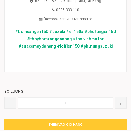
🏠 57 – 86 – 97 – 99 Hoàng Diệu, Đà Nẵng
📞 0935.333.110
📩 facebook.com/thaivinhmotor
#bomxangen150 #suzuki #en150a #phutungen150
#thaybomxangdanang #thaivinhmotor
#suaxemaydanang #loifien150 #phutungsuzuki
SỐ LƯỢNG
-
+
THÊM VÀO GIỎ HÀNG