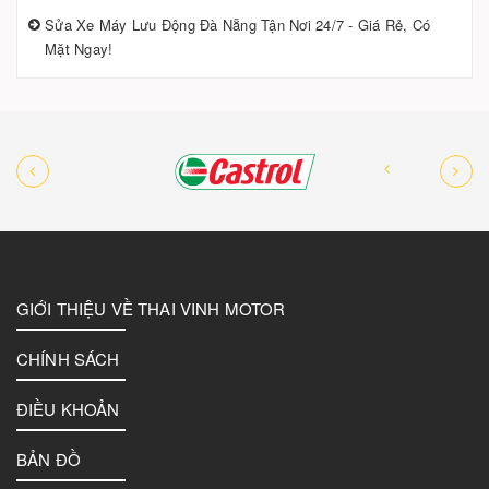
Sửa Xe Máy Lưu Động Đà Nẵng Tận Nơi 24/7 - Giá Rẻ, Có
Mặt Ngay!
GIỚI THIỆU VỀ THAI VINH MOTOR
CHÍNH SÁCH
ĐIỀU KHOẢN
BẢN ĐỒ