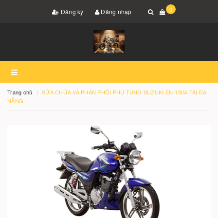
0
Đăng ký
Đăng nhập
Trang chủ
SỬA CHỮA VÀ PHÂN PHỐI PHỤ TÙNG SUZUKI EN-150A TẠI ĐÀ
NẴNG