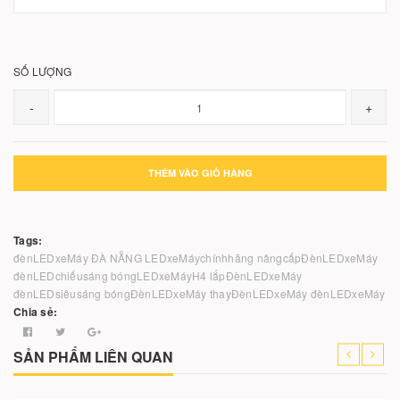
SỐ LƯỢNG
-
+
THÊM VÀO GIỎ HÀNG
Tags:
đènLEDxeMáy ĐÀ NẴNG
LEDxeMáychínhhãng
nângcấpĐènLEDxeMáy
đènLEDchiếusáng
bóngLEDxeMáyH4
lắpĐènLEDxeMáy
đènLEDsiêusáng
bóngĐènLEDxeMáy
thayĐènLEDxeMáy
đènLEDxeMáy
Chia sẻ:
SẢN PHẨM LIÊN QUAN