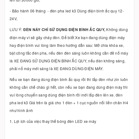
- Bảo hành 06 tháng - đèn pha led k3 Dùng điện bình ắc quy 12-
24V,
LƯU Ý:
ĐÈN NÀY CHỈ SỬ DỤNG ĐIỆN BÌNH ẮC QUY,
Không dùng
điện máy vì sẽ gây cháy đèn. Để biết Xe bạn đang dùng điện máy
hay điện bình vui lòng làm theo hướng dẫn sau: Mở chìa khóa xe,
bật công tắc đèn pha, nếu đèn đèn sáng luôn không cần đề nổ máy
là XE ĐANG SỬ DỤNG ĐIỆN BÌNH ẮC QUY, nếu đèn không sáng,
phải nổ máy mới sáng là XE ĐANG DÙNG ĐIỆN MÁY.
Nếu xe bạn đang dùng điện bình ắc quy rồi thì lắp đèn như zin luôn
không cần chế cháo gì hết, còn nếu xe bạn đang dùng điện máy thì
vui lòng chuyển sang dùng điện bình rồi mới lắp đèn lên xe. đèn
pha led k3 Giá trên là giá cho 1 đèn + 1 cục nguồn nối liền chân H4
như hình ảnh
1. Lợi ích của việc thay thế bóng đèn LED xe máy