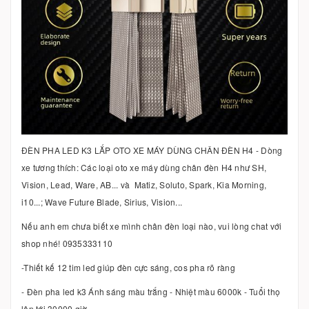
ĐÈN PHA LED K3 LẮP OTO XE MÁY DÙNG CHÂN ĐÈN H4 - Dòng
xe tương thích: Các loại oto xe máy dùng chân đèn H4 như SH,
Vision, Lead, Ware, AB... và Matiz, Soluto, Spark, Kia Morning,
i10...; Wave Future Blade, Sirius, Vision...
Nếu anh em chưa biết xe mình chân đèn loại nào, vui lòng chat với
shop nhé! 0935333110
-Thiết kế 12 tim led giúp đèn cực sáng, cos pha rõ ràng
- Đèn pha led k3 Ánh sáng màu trắng - Nhiệt màu 6000k - Tuổi thọ
lên tới 30000 giờ,