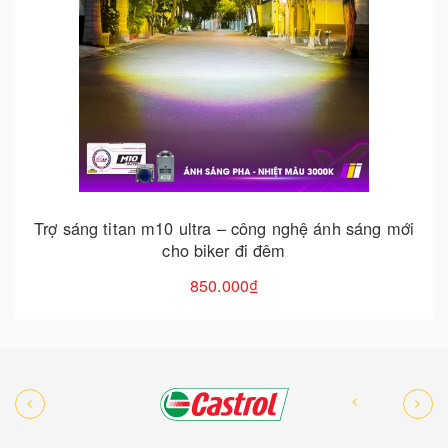
Cho vào giỏ hàng
Đèn trợ sáng xe máy mẫu t2 siêu sáng giá tốt tại đà
nẵng | thaivinhmotor
250.000₫
450.000₫