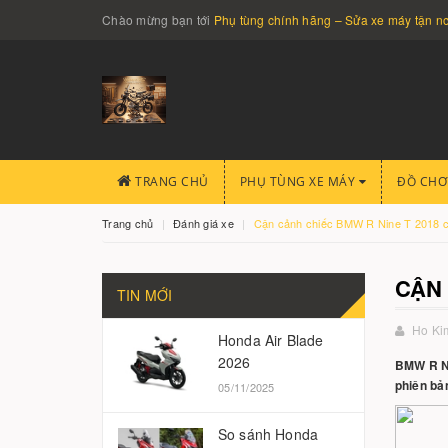
Chào mừng bạn tới
Phụ tùng chính hãng – Sửa xe máy tận 
TRANG CHỦ
PHỤ TÙNG XE MÁY
ĐỒ CHƠ
Trang chủ
Đánh giá xe
Cận cảnh chiếc BMW R Nine T 2018 c
CẬN 
TIN MỚI
Ho Ki
Honda Air Blade
2026
BMW R Ni
phiên bả
05/11/2025
So sánh Honda