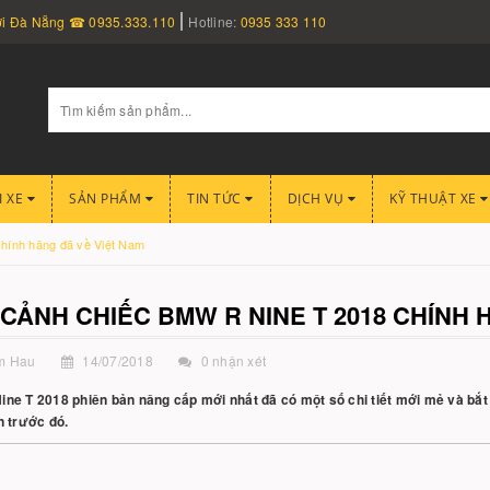
nơi Đà Nẵng ☎ 0935.333.110
Hotline:
0935 333 110
I XE
SẢN PHẨM
TIN TỨC
DỊCH VỤ
KỸ THUẬT XE
hính hãng đã về Việt Nam
CẢNH CHIẾC BMW R NINE T 2018 CHÍNH 
m Hau
14/07/2018
0 nhận xét
ne T 2018 phiên bản nâng cấp mới nhất đã có một số chi tiết mới mẻ và bắt
n trước đó.