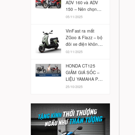
ADV 160 và ADV
150 – Nên chọn
phiên bản nào
05/11/2025
2025?
VinFast ra mắt
ZGoo & Flazz – bộ
đôi xe điện không
cần bằng lái
02/11/2025
HONDA CT125
GIẢM GIÁ SỐC –
LIỆU YAMAHA PG-
1 CÓ BỊ ẢNH
25/10/2025
HƯỞNG?