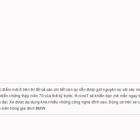
 điểm mới ở trên thì tất cả các chi tiết còn lại vẫn được giữ nguyên so với cá
 điển những thập niên 70 của thế kỷ trước. R nineT sẽ khiến bạn mê mẩn ngay từ
 đại. Xe được áp dụng khá nhiều những công nghệ đỉnh cao. Động cơ trên xe ch
h viên trong gia đình BMW.