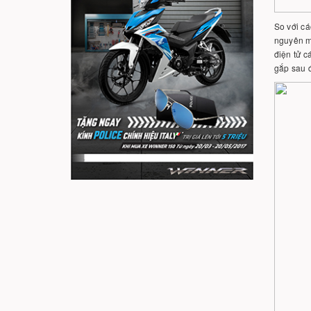
So với cá
nguyên mà
điện tử c
gắp sau 