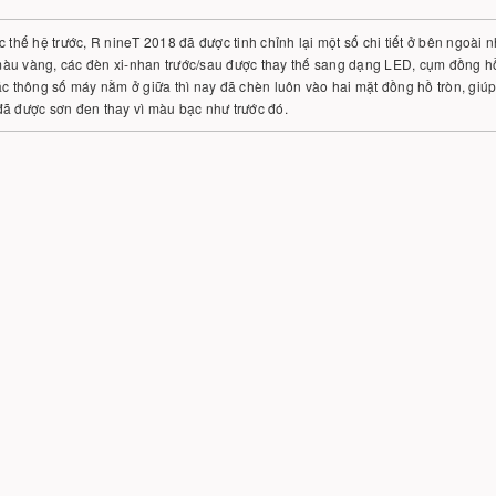
c thế hệ trước, R nineT 2018 đã được tinh chỉnh lại một số chi tiết ở bên ngoài
u vàng, các đèn xi-nhan trước/sau được thay thế sang dạng LED, cụm đồng hồ n
ác thông số máy nằm ở giữa thì nay đã chèn luôn vào hai mặt đồng hồ tròn, gi
đã được sơn đen thay vì màu bạc như trước đó.