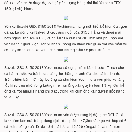
đầu xe vẫn chưa được đẹp và gây ấn tượng bằng đối thủ Yamaha TFX
150 tại Việt Nam.
Yên xe Suzuki GSX-S150 2018 Yoshimura mang nét thiết kế hiện đại, gọn
gàng. Là dòng xe Naked Bike, dáng ngồi của S150 thẳng và thoải mái
hơn người anh em R150, và chiều cao yên chỉ 785 mm khá phù hợp với
vóc dáng người Việt. Đèn xi nhan không có khác biệt gì so với các mẫu xe
côn tay khác, đuôi xe vểnh cao như những mẫu xe phân khối lớn.
Suzuki GSX-S150 2018 Yoshimura sử dụng mâm kích thước 17 inch cho
cả bánh trước và bánh sau cùng hệ thống phanh đĩa cho cả hai bánh.
Trên phiên bản mới này, bộ ống xả phụ kiện Yoshimura còn giúp xe tăng
tốc hiệu quả nhờ trọng lượng nhẹ hơn ống xả nguyên bản 1,3 kg. Cụ thể,
ống xả Yoshimura nặng chỉ 3 kg, trong khi cụm ống xả nguyên gốc nặng
tới 4,3 kg.
Suzuki GSX-S150 2018 Yoshimura vẫn được trang bị động cơ DOHC, xi
lanh đơn làm mát bằng dung dịch, dung tích 147,3cc kết hợp với hộp số 6
cấp cho công suất tối đa 18,9 mã lực tại 10.500 vòng/phút và mô-men