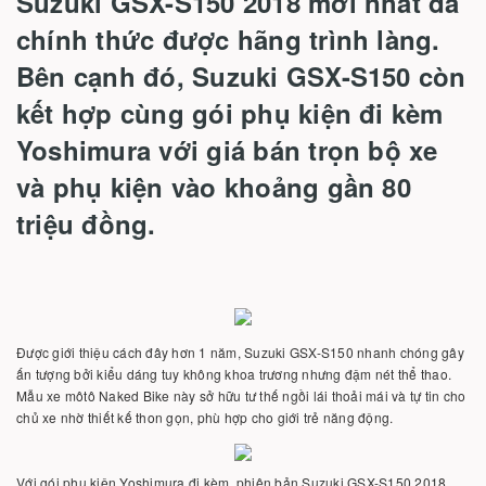
Suzuki GSX-S150 2018 mới nhất đã
chính thức được hãng trình làng.
Bên cạnh đó, Suzuki GSX-S150 còn
kết hợp cùng gói phụ kiện đi kèm
Yoshimura với giá bán trọn bộ xe
và phụ kiện vào khoảng gần 80
triệu đồng.
Được giới thiệu cách đây hơn 1 năm, Suzuki GSX-S150 nhanh chóng gây
ấn tượng bởi kiểu dáng tuy không khoa trương nhưng đậm nét thể thao.
Mẫu xe môtô Naked Bike này sở hữu tư thế ngồi lái thoải mái và tự tin cho
chủ xe nhờ thiết kế thon gọn, phù hợp cho giới trẻ năng động.
Với gói phụ kiện Yoshimura đi kèm, phiên bản Suzuki GSX-S150 2018