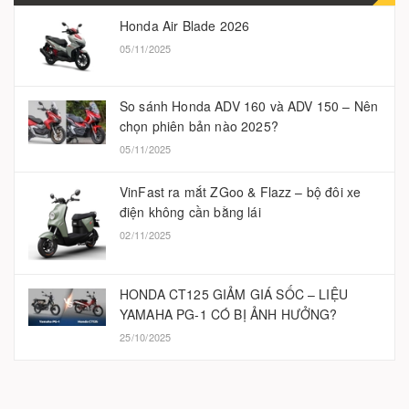
Honda Air Blade 2026
05/11/2025
So sánh Honda ADV 160 và ADV 150 – Nên
chọn phiên bản nào 2025?
05/11/2025
VinFast ra mắt ZGoo & Flazz – bộ đôi xe
điện không cần bằng lái
02/11/2025
HONDA CT125 GIẢM GIÁ SỐC – LIỆU
YAMAHA PG-1 CÓ BỊ ẢNH HƯỞNG?
25/10/2025