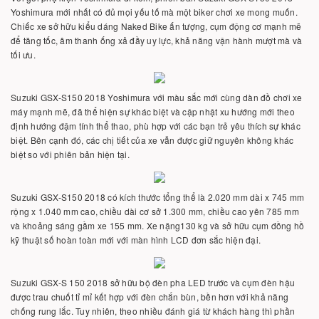
Yoshimura mới nhất có đủ mọi yếu tố mà một biker chơi xe mong muốn.
Chiếc xe sở hữu kiểu dáng Naked Bike ấn tượng, cụm động cơ mạnh mẽ
để tăng tốc, âm thanh ống xả đầy uy lực, khả năng vận hành mượt mà và
tối ưu.
Suzuki GSX-S150 2018 Yoshimura với màu sắc mới cùng dàn đồ chơi xe
máy mạnh mẽ, đã thể hiện sự khác biệt và cập nhật xu hướng mới theo
định hướng đậm tính thể thao, phù hợp với các bạn trẻ yêu thích sự khác
biệt. Bên cạnh đó, các chị tiết của xe vẫn được giữ nguyên không khác
biệt so với phiên bản hiện tại.
Suzuki GSX-S150 2018 có kích thước tổng thể là 2.020 mm dài x 745 mm
rộng x 1.040 mm cao, chiều dài cơ sở 1.300 mm, chiều cao yên 785 mm
và khoảng sáng gầm xe 155 mm. Xe nặng130 kg và sở hữu cụm đồng hồ
kỹ thuật số hoàn toàn mới với màn hình LCD đơn sắc hiện đại.
Suzuki GSX-S 150 2018 sở hữu bộ đèn pha LED trước và cụm đèn hậu
được trau chuốt tỉ mỉ kết hợp với đèn chắn bùn, bền hơn với khả năng
chống rung lắc. Tuy nhiên, theo nhiều đánh giá từ khách hàng thì phần