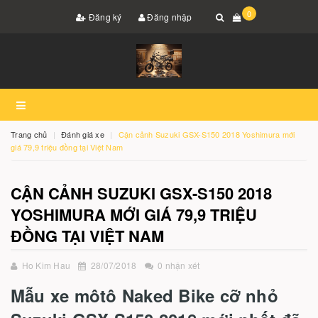
0
Đăng ký
Đăng nhập
Trang chủ
Đánh giá xe
Cận cảnh Suzuki GSX-S150 2018 Yoshimura mới
giá 79,9 triệu đồng tại Việt Nam
CẬN CẢNH SUZUKI GSX-S150 2018
YOSHIMURA MỚI GIÁ 79,9 TRIỆU
ĐỒNG TẠI VIỆT NAM
Ho Kim Hau
28/07/2018
0 nhận xét
Mẫu xe môtô Naked Bike cỡ nhỏ