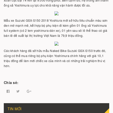
xoắn cực đại 14 Nm tại 9.000 vòng/phút. Bên cạnh đó, hệ thống âm thanh
ống xả Yoshimura uy lực cho khả năng vận hành được tối ưu.
Mẫu xe Suzuki GSX-S150 2018 Yoshiura mới sở hữu tiêu chuẩn màu sơn
đen mờ mạnh mẽ, kết hợp bộ phụ kiện đi kèm gồm 01 ống xả Yoshimura
full system (có 2 tem yoshimura dán xe), 01 yên sau sô lô thể thao có giá
bán lẻ đề xuất tại thị trường Việt Nam là 79,9 triệu đồng.
Các khách hàng đã sở hữu mẫu Naked Bike Suzuki GSX-S150 trước đó,
cũng có thể mua riêng bộ phụ kiện Yoshimura chính hãng với giá 10,1
triệu đồng để làm mới chiếc xe của mình và có những trải nghiệm thú vị
hơn.
Chia sẻ:
TIN MỚI