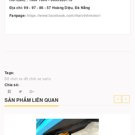
Địa chỉ: 99 - 97 - 86 - 57 Hoàng Diệu, Đà Nẵng
Fanpage:
https://www.facebook.com/thaivinhmotor/
Tags:
Đồ chơi xe
đồ chơi xe vario
Chia sẻ:
SẢN PHẨM LIÊN QUAN