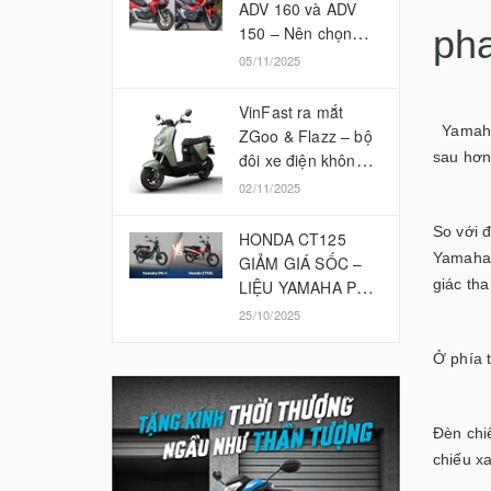
ADV 160 và ADV
150 – Nên chọn
pha
phiên bản nào
05/11/2025
2025?
VinFast ra mắt
Yamaha 
ZGoo & Flazz – bộ
sau hơn
đôi xe điện không
cần bằng lái
02/11/2025
So với đ
HONDA CT125
Yamaha 
GIẢM GIÁ SỐC –
giác tha
LIỆU YAMAHA PG-
1 CÓ BỊ ẢNH
25/10/2025
HƯỞNG?
Ở phía 
Đèn chi
chiếu x