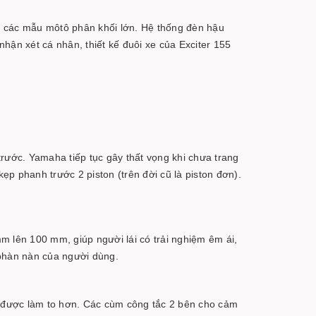
ên các mẫu môtô phân khối lớn. Hệ thống đèn hậu
hận xét cá nhân, thiết kế đuôi xe của Exciter 155
rước. Yamaha tiếp tục gây thất vọng khi chưa trang
p phanh trước 2 piston (trên đời cũ là piston đơn).
m lên 100 mm, giúp người lái có trải nghiệm êm ái,
 phàn nàn của người dùng.
số được làm to hơn. Các cùm công tắc 2 bên cho cảm