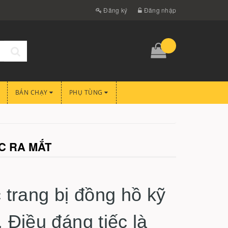
Đăng ký
Đăng nhập
BÁN CHẠY
PHỤ TÙNG
C RA MẮT
trang bị đồng hồ kỹ
 Điều đáng tiếc là