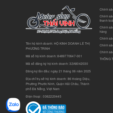
Chính sác
Chính sác
thanh to
Chính sá
hàng
Chính sá
Tên hộ kinh doanh: HỘ KINH DOANH LÊ THỊ
Chính sác
PHƯƠNG TRINH
Chính sá
Mã số hộ kinh doanh: 8489770647-001
THÔNG T
Mã số đăng ký hộ kinh doanh: 32A8042030
Đăng ký lần đầu: ngày 21 tháng 06 năm 2025
Địa chỉ trụ sở hộ kinh doanh: 86 Hoàng Diệu,
Phường Phước Ninh, Quận Hải Châu, Thành
phố Đà Nẵng, Việt Nam
Điện thoại : 0362220445