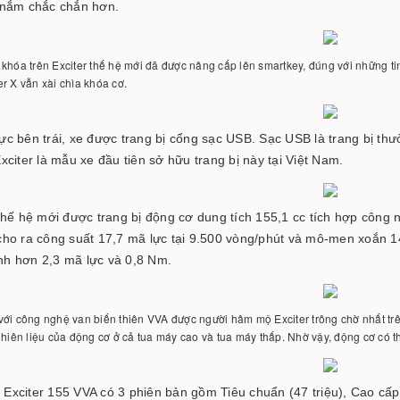
 nắm chắc chắn hơn.
khóa trên Exciter thế hệ mới đã được nâng cấp lên smartkey, đúng với những tin
r X vẫn xài chìa khóa cơ.
c bên trái, xe được trang bị cổng sạc USB. Sạc USB là trang bị thườ
xciter là mẫu xe đầu tiên sở hữu trang bị này tại Việt Nam.
 thế hệ mới được trang bị động cơ dung tích 155,1 cc tích hợp công 
cho ra công suất 17,7 mã lực tại 9.500 vòng/phút và mô-men xoắn 1
h hơn 2,3 mã lực và 0,8 Nm.
ới công nghệ van biến thiên VVA được người hâm mộ Exciter trông chờ nhất trê
nhiên liệu của động cơ ở cả tua máy cao và tua máy thấp. Nhờ vậy, động cơ có t
Exciter 155 VVA có 3 phiên bản gồm Tiêu chuẩn (47 triệu), Cao cấp 