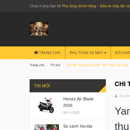
Chào mừng bạn tới
Phụ tùng chính hãng – Sửa xe máy tận 
TRANG CHỦ
PHỤ TÙNG XE MÁY
ĐỒ CHƠ
Trang chủ
Tin tức
Chi tiết Yamaha Exciter 155 VVA vừa được
CHI 
TIN MỚI
Ho Ki
Honda Air Blade
2026
Yam
05/11/2025
thu
So sánh Honda