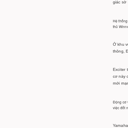
giác sờ
Hệ thống 
thủ Winne
Ở khu vự
thông, E
Exciter
cơ này 
mới mạn
Động cơ v
việc đốt 
Yamaha 