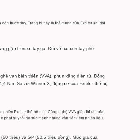
 đồn trước đây. Trang bị này là thế mạnh của Exciter khi đối
ng gặp trên xe tay ga. Đối với xe côn tay phổ
nghệ van biến thiên (VVA), phun xăng điện tử. Động
4,4 Nm. So với Winner X, động cơ của Exciter thế hệ
n chiếc Exciter thế hệ mới. Công nghệ VVA giúp tối ưu hóa
hể phát huy tối đa sức mạnh nhưng vẫn tiết kiệm nhiên liệu.
(50 triệu) và GP (50,5 triệu đồng). Mức giá của