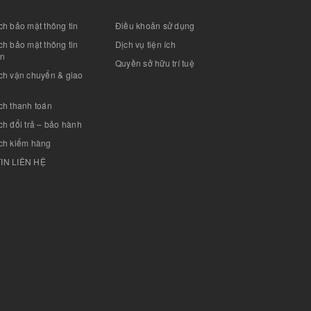
h bảo mật thông tin
Điều khoản sử dụng
h bảo mật thông tin
Dịch vụ tiện ích
án
Quyền sở hữu trí tuệ
ch vận chuyển & giao
ch thanh toán
h đổi trả – bảo hành
ch kiểm hàng
IN LIÊN HỆ