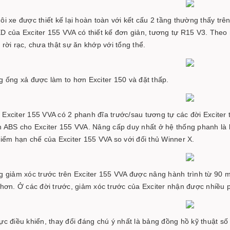
ôi xe được thiết kế lại hoàn toàn với kết cấu 2 tầng thường thấy tr
D của Exciter 155 VVA có thiết kế đơn giản, tương tự R15 V3. Theo n
rời rạc, chưa thật sự ăn khớp với tổng thể.
g ống xả được làm to hơn Exciter 150 và đặt thấp.
Exciter 155 VVA có 2 phanh đĩa trước/sau tương tự các đời Exciter t
h ABS cho Exciter 155 VVA. Nâng cấp duy nhất ở hệ thống phanh là kẹ
điểm hạn chế của Exciter 155 VVA so với đối thủ Winner X.
g giảm xóc trước trên Exciter 155 VVA được nâng hành trình từ 90 m
 hơn. Ở các đời trước, giảm xóc trước của Exciter nhận được nhiều
ực điều khiển, thay đổi đáng chú ý nhất là bảng đồng hồ kỹ thuật 