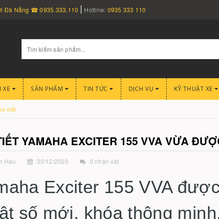
nơi Đà Nẵng ☎ 0935.333.110
Hotline:
0935 333 110
I XE
SẢN PHẨM
TIN TỨC
DỊCH VỤ
KỸ THUẬT XE
 ra mắt
TIẾT YAMAHA EXCITER 155 VVA VỪA ĐƯỢ
m Hau
30/12/2020
0 nhận xét
aha Exciter 155 VVA được 
ật số mới, khóa thông minh.