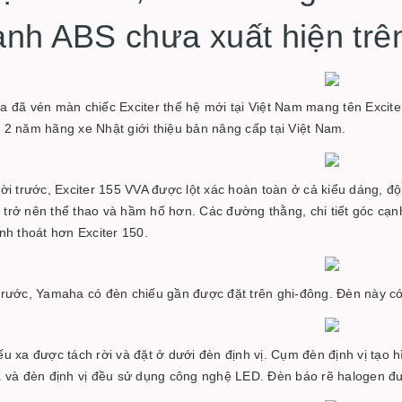
nh ABS chưa xuất hiện trên
đã vén màn chiếc Exciter thế hệ mới tại Việt Nam mang tên Exciter
 2 năm hãng xe Nhật giới thiệu bản nâng cấp tại Việt Nam.
ời trước, Exciter 155 VVA được lột xác hoàn toàn ở cả kiểu dáng, độ
trở nên thể thao và hầm hố hơn. Các đường thằng, chi tiết góc cạ
nh thoát hơn Exciter 150.
trước, Yamaha có đèn chiếu gần được đặt trên ghi-đông. Đèn này có
ếu xa được tách rời và đặt ở dưới đèn định vị. Cụm đèn định vị tạo 
a và đèn định vị đều sử dụng công nghệ LED. Đèn báo rẽ halogen đư