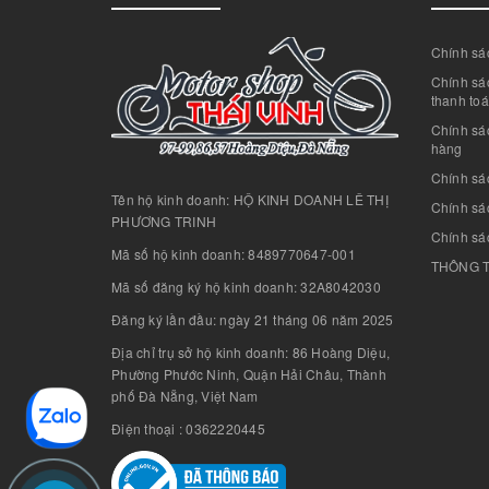
Chính sác
Chính sác
thanh to
Chính sá
hàng
Chính sá
Tên hộ kinh doanh: HỘ KINH DOANH LÊ THỊ
Chính sác
PHƯƠNG TRINH
Chính sá
Mã số hộ kinh doanh: 8489770647-001
THÔNG T
Mã số đăng ký hộ kinh doanh: 32A8042030
Đăng ký lần đầu: ngày 21 tháng 06 năm 2025
Địa chỉ trụ sở hộ kinh doanh: 86 Hoàng Diệu,
Phường Phước Ninh, Quận Hải Châu, Thành
phố Đà Nẵng, Việt Nam
Điện thoại : 0362220445