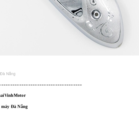
 Đà Nẵng
=====================================
haiVinhMotor
e máy Đà Nẵng