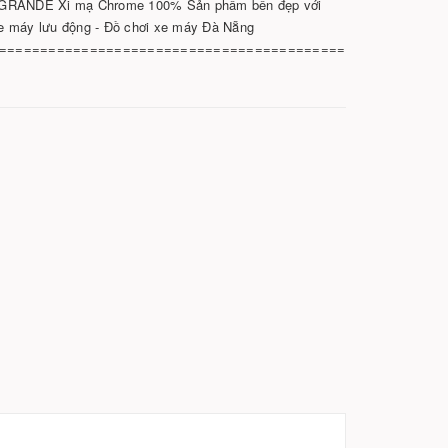
 GRANDE Xi mạ Chrome 100% Sản phẩm bền đẹp với
e máy lưu động - Đồ chơi xe máy Đà Nẵng
==========================================