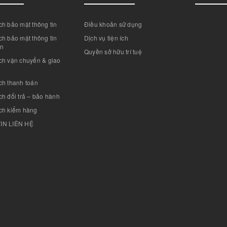
h bảo mật thông tin
Điều khoản sử dụng
h bảo mật thông tin
Dịch vụ tiện ích
án
Quyền sở hữu trí tuệ
ch vận chuyển & giao
ch thanh toán
h đổi trả – bảo hành
ch kiểm hàng
IN LIÊN HỆ