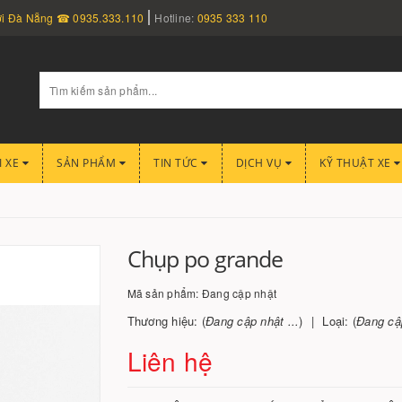
nơi Đà Nẵng ☎ 0935.333.110
Hotline:
0935 333 110
I XE
SẢN PHẨM
TIN TỨC
DỊCH VỤ
KỸ THUẬT XE
Chụp po grande
Mã sản phẩm:
Đang cập nhật
Thương hiệu: (
Đang cập nhật ...
)
Loại: (
Đang cập
Liên hệ