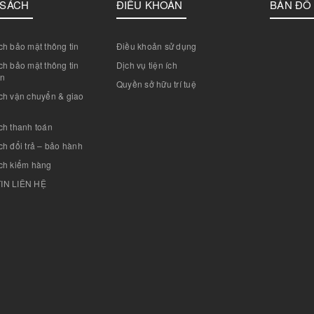
 SÁCH
ĐIỀU KHOẢN
BẢN ĐỒ
h bảo mật thông tin
Điều khoản sử dụng
h bảo mật thông tin
Dịch vụ tiện ích
án
Quyền sở hữu trí tuệ
ch vận chuyển & giao
ch thanh toán
h đổi trả – bảo hành
ch kiểm hàng
IN LIÊN HỆ