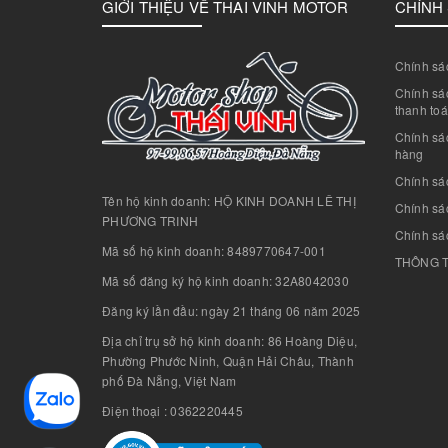
GIỚI THIỆU VỀ THAI VINH MOTOR
CHÍNH
Chính sác
Chính sác
thanh to
Chính sá
hàng
Chính sá
Tên hộ kinh doanh: HỘ KINH DOANH LÊ THỊ
Chính sác
PHƯƠNG TRINH
Chính sá
Mã số hộ kinh doanh: 8489770647-001
THÔNG T
Mã số đăng ký hộ kinh doanh: 32A8042030
Đăng ký lần đầu: ngày 21 tháng 06 năm 2025
Địa chỉ trụ sở hộ kinh doanh: 86 Hoàng Diệu,
Phường Phước Ninh, Quận Hải Châu, Thành
phố Đà Nẵng, Việt Nam
Điện thoại : 0362220445