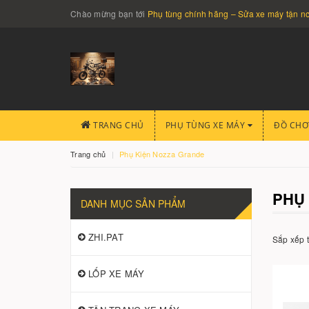
Chào mừng bạn tới
Phụ tùng chính hãng – Sửa xe máy tận 
TRANG CHỦ
PHỤ TÙNG XE MÁY
ĐỒ CHƠ
Trang chủ
Phụ Kiện Nozza Grande
PHỤ
DANH MỤC SẢN PHẨM
ZHI.PAT
Sắp xếp 
LỐP XE MÁY