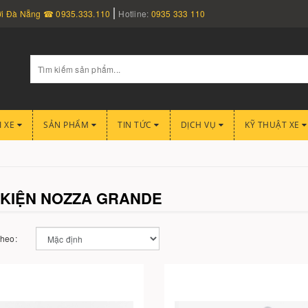
nơi Đà Nẵng ☎ 0935.333.110
Hotline:
0935 333 110
I XE
SẢN PHẨM
TIN TỨC
DỊCH VỤ
KỸ THUẬT XE
 KIỆN NOZZA GRANDE
theo: