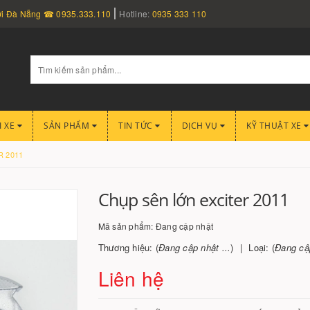
nơi Đà Nẵng ☎ 0935.333.110
Hotline:
0935 333 110
I XE
SẢN PHẨM
TIN TỨC
DỊCH VỤ
KỸ THUẬT XE
R 2011
Chụp sên lớn exciter 2011
Mã sản phẩm:
Đang cập nhật
Thương hiệu: (
Đang cập nhật ...
)
Loại: (
Đang cập
Liên hệ