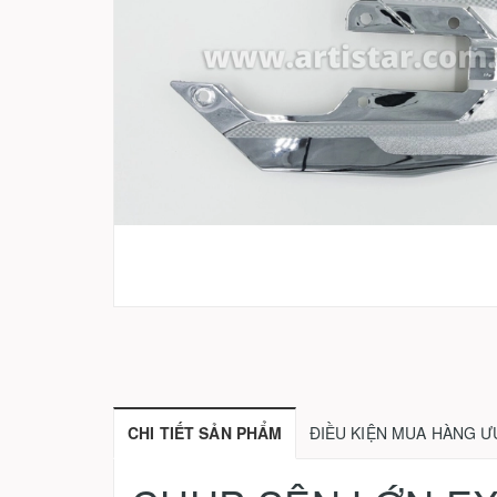
CHI TIẾT SẢN PHẨM
ĐIỀU KIỆN MUA HÀNG Ư