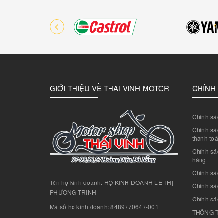
GIỚI THIỆU VỀ THAI VINH MOTOR
CHÍNH
Chính sác
Chính sác
thanh to
Chính sá
hàng
Chính sá
Tên hộ kinh doanh: HỘ KINH DOANH LÊ THỊ
Chính sác
PHƯƠNG TRINH
Chính sá
Mã số hộ kinh doanh: 8489770647-001
THÔNG T