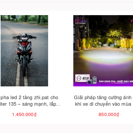
Cho vào giỏ hàng
 pháp tăng cường ánh sáng
Mâm exciter cũ
 xe di chuyển vào mùa mưa
850.000₫
Liên hệ