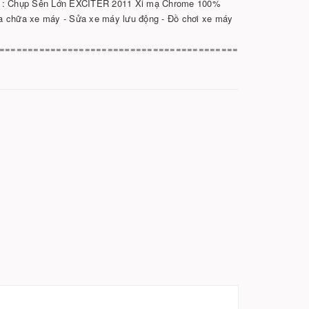
 : Chụp Sên Lớn EXCITER 2011 Xi mạ Chrome 100%
a chữa xe máy - Sửa xe máy lưu động - Đồ chơi xe máy
==========================================