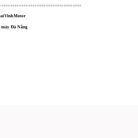
=====================================
haiVinhMotor
e máy Đà Nẵng