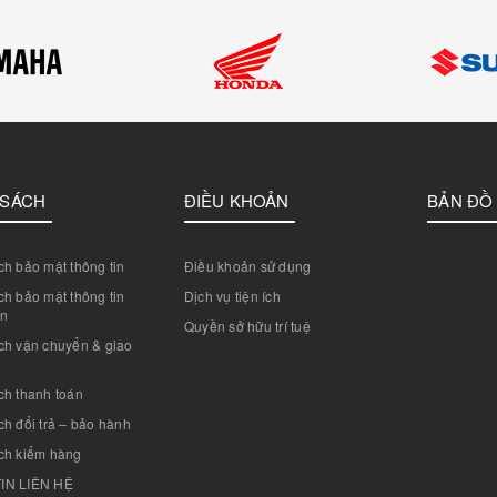
 SÁCH
ĐIỀU KHOẢN
BẢN ĐỒ
h bảo mật thông tin
Điều khoản sử dụng
h bảo mật thông tin
Dịch vụ tiện ích
án
Quyền sở hữu trí tuệ
ch vận chuyển & giao
ch thanh toán
h đổi trả – bảo hành
ch kiểm hàng
IN LIÊN HỆ