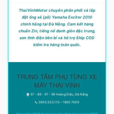
ThaiVinhMotor chuyên phân phối và lắp
đặt ống xả (pô) Yamaha Exciter 2010
chính hãng tại Đà Nẵng. Cam kết hàng
chuẩn Zin, tiếng nổ đanh giòn đặc trưng,
sơn tĩnh điện bền bỉ và hỗ trợ Ship COD
kiểm tra hàng toàn quốc.
TRUNG TÂM PHỤ TÙNG XE
MÁY THÁI VINH
🏠 57 - 86 - 97 - 99 Hoàng Diệu, Đà Nẵng
📞 0935.333.110 – 1900 7000
#poexciter2010 #ongxaexciter #phutungexciter2010