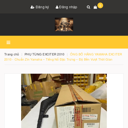
0
Đăng ký
Đăng nhập
Trang chủ
PHỤ TÙNG EXCITER 2010
ỐNG BÔ HÃNG YAMAHA EXCITER
2010 - Chuẩn Zin Yamaha – Tiếng Nổ Đặc Trưng – Độ Bền Vượt Thời Gian