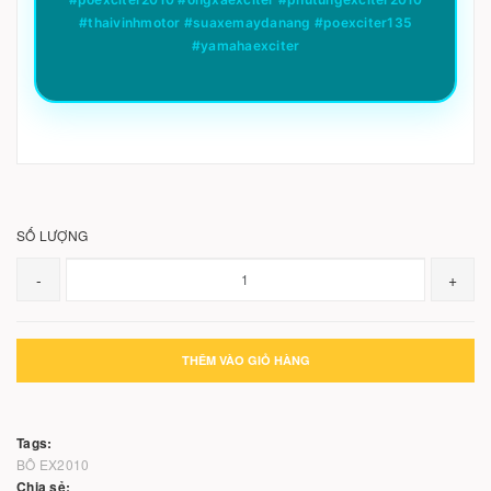
#thaivinhmotor #suaxemaydanang #poexciter135
#yamahaexciter
SỐ LƯỢNG
-
+
THÊM VÀO GIỎ HÀNG
Tags:
BÔ EX2010
Chia sẻ: