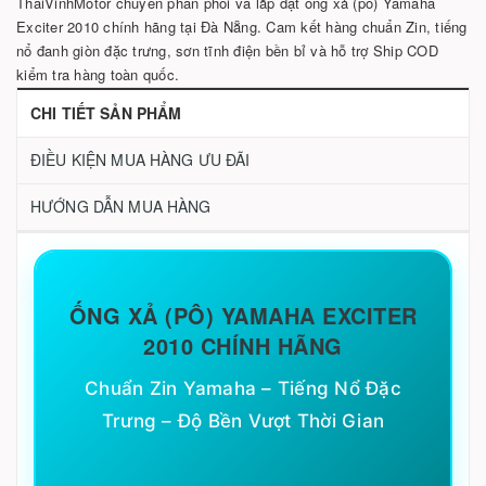
ThaiVinhMotor chuyên phân phối và lắp đặt ống xả (pô) Yamaha
Exciter 2010 chính hãng tại Đà Nẵng. Cam kết hàng chuẩn Zin, tiếng
nổ đanh giòn đặc trưng, sơn tĩnh điện bền bỉ và hỗ trợ Ship COD
kiểm tra hàng toàn quốc.
CHI TIẾT SẢN PHẨM
ĐIỀU KIỆN MUA HÀNG ƯU ĐÃI
HƯỚNG DẪN MUA HÀNG
ỐNG XẢ (PÔ) YAMAHA EXCITER
2010 CHÍNH HÃNG
Chuẩn Zin Yamaha – Tiếng Nổ Đặc
Trưng – Độ Bền Vượt Thời Gian