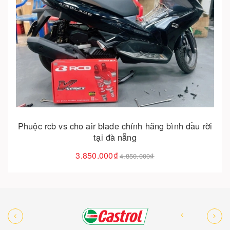
Cho vào giỏ hàng
Phuộc rcb vs cho air blade chính hãng bình dầu rời
tại đà nẵng
3.850.000₫
4.850.000₫