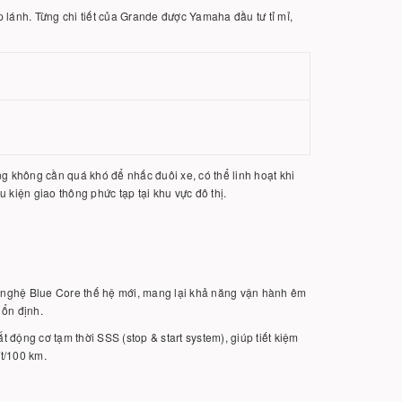
lánh. Từng chi tiết của Grande được Yamaha đầu tư tỉ mỉ,
g không cần quá khó để nhấc đuôi xe, có thể linh hoạt khi
kiện giao thông phức tạp tại khu vực đô thị.
 nghệ Blue Core thế hệ mới, mang lại khả năng vận hành êm
 ổn định.
t động cơ tạm thời SSS (stop & start system), giúp tiết kiệm
ít/100 km.