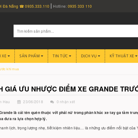
nơi Đà Nẵng ☎ 0935.333.110
Hotline:
0935 333 110
I XE
SẢN PHẨM
TIN TỨC
DỊCH VỤ
KỸ THUẬT XE
ước khi mua
H GIÁ ƯU NHƯỢC ĐIỂM XE GRANDE TRƯỚ
m Hau
23/06/2018
0 nhận xét
rande là cái tên quên thuộc với phái nữ trong phân khúc xe tay ga tầm tru
a đưa ra lựa chọn hợp lý.
thanh lịch, trọng lượng nhẹ, tiết kiệm nhiên liệu… là những ưu điểm nổi bật củ