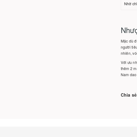
Nhờ chì
Nhượ
Mặc dù đư
người tiê
nhiên, vó
Với ưu n
thêm 2 mà
Nam dao 
Chia sẻ