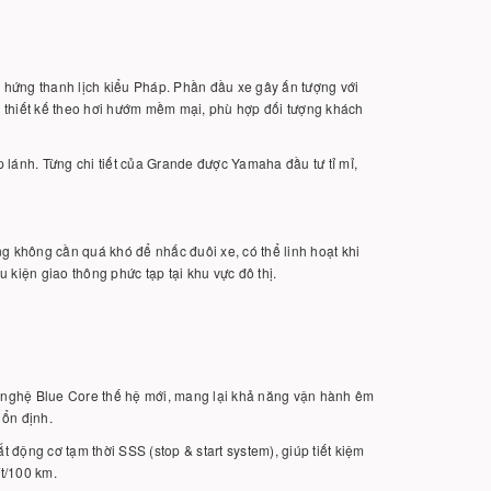
m hứng thanh lịch kiểu Pháp. Phần đầu xe gây ấn tượng với
 thiết kế theo hơi hướm mềm mại, phù hợp đối tượng khách
lánh. Từng chi tiết của Grande được Yamaha đầu tư tỉ mỉ,
g không cần quá khó để nhấc đuôi xe, có thể linh hoạt khi
kiện giao thông phức tạp tại khu vực đô thị.
 nghệ Blue Core thế hệ mới, mang lại khả năng vận hành êm
 ổn định.
t động cơ tạm thời SSS (stop & start system), giúp tiết kiệm
ít/100 km.