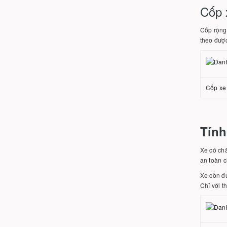
Cốp 
Cốp rộng 
theo được
Cốp xe 
Tính
Xe có ch
an toàn c
Xe còn đư
Chỉ với t