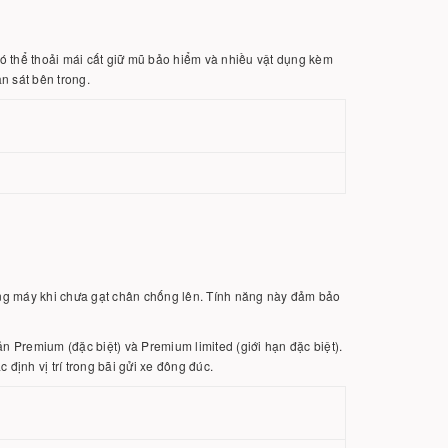
có thể thoải mái cất giữ mũ bảo hiểm và nhiều vật dụng kèm
n sát bên trong.
ng máy khi chưa gạt chân chống lên. Tính năng này đảm bảo
n Premium (đặc biệt) và Premium limited (giới hạn đặc biệt).
định vị trí trong bãi gửi xe đông đúc.