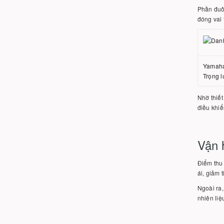
Phần đuôi
đóng vai 
Yamaha 
Trọng l
Nhờ thiết
điều khiể
Vận h
Điểm thu
ái, giảm 
Ngoài ra,
nhiên liệ