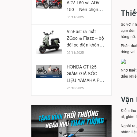
ADV 160 và ADV
150 – Nên chọn
Thiế
phiên bản nào
05/11/2025
2025?
So với nh
cụm đèn 
VinFast ra mắt
hàng nữ.
ZGoo & Flazz – bộ
đôi xe điện không
Phần đuôi
cần bằng lái
đóng vai 
02/11/2025
HONDA CT125
Nhờ thiết
GIẢM GIÁ SỐC –
điều khiể
LIỆU YAMAHA PG-
1 CÓ BỊ ẢNH
25/10/2025
HƯỞNG?
Vận 
Điểm thu
ái, giảm 
Ngoài ra,
nhiên liệ