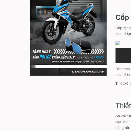
Cốp 
Cốp rộng 
theo được
Yamaha G
mua đưa r
Thiết kế 
Thiết
So với nh
cụm đèn 
hàng nữ.