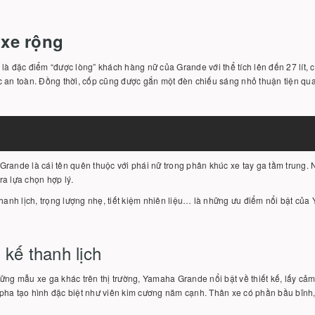
xe rộng
là đặc điểm “được lòng” khách hàng nữ của Grande với thể tích lên đến 27 lít, 
 an toàn. Đồng thời, cốp cũng được gắn một đèn chiếu sáng nhỏ thuận tiện qua
rande là cái tên quên thuộc với phái nữ trong phân khúc xe tay ga tầm trung.
a lựa chọn hợp lý.
thanh lịch, trọng lượng nhẹ, tiết kiệm nhiên liệu… là những ưu điểm nổi bật củ
 kế thanh lịch
ững mẫu xe ga khác trên thị trường, Yamaha Grande nổi bật về thiết kế, lấy cả
pha tạo hình đặc biệt như viên kim cương năm cạnh. Thân xe có phần bầu bĩnh,