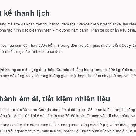
t kế thanh lịch
ững mẫu xe ga khác trên thị trường, Yamaha Grande nổi bật về thiết kế, lấy cả
pha tạo hình đặc biệt như viên kim cương năm cạnh. Thân xe có phần bầu bĩnh,
 sở hữu cụm đèn hậu được bố trí 8 bóng đèn tạo cảm giác như chuỗi đá quý lấp 
trò như trang sức dành cho phái đẹp.
 kế khung xe mới dạng ống thép, Grande có tổng trọng lượng chỉ 99 kg. Các nàn
n hay dễ dàng xoay sở trong không gian chật hẹp. Ưu điểm này phù hợp với điều 
hành êm ái, tiết kiệm nhiên liệu
 hút khác của Yamaha Grande còn nằm ở động cơ 125 phân khối, trang bị công
tiếng ồn tối đa. Cả khi ở dải tốc độ cao 70-80 km/h, Grande vẫn đi nhẹ nhàng và
 động cơ này còn được trang bị tính năng phun xăng điện tử (Fi) và hệ thống ngắ
u. Từ trải nghiệm thực tế, mức tiêu thụ nhiên liệu trung bình của xe dừng ở 1,85 l