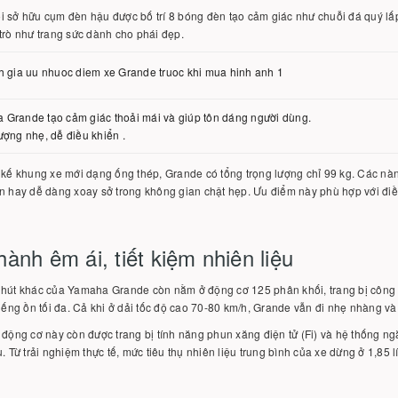
 sở hữu cụm đèn hậu được bố trí 8 bóng đèn tạo cảm giác như chuỗi đá quý lấp 
trò như trang sức dành cho phái đẹp.
Grande tạo cảm giác thoải mái và giúp tôn dáng người dùng.
ượng nhẹ, dễ điều khiển .
 kế khung xe mới dạng ống thép, Grande có tổng trọng lượng chỉ 99 kg. Các nàn
n hay dễ dàng xoay sở trong không gian chật hẹp. Ưu điểm này phù hợp với điều 
ành êm ái, tiết kiệm nhiên liệu
 hút khác của Yamaha Grande còn nằm ở động cơ 125 phân khối, trang bị công
tiếng ồn tối đa. Cả khi ở dải tốc độ cao 70-80 km/h, Grande vẫn đi nhẹ nhàng và
 động cơ này còn được trang bị tính năng phun xăng điện tử (Fi) và hệ thống ngắ
u. Từ trải nghiệm thực tế, mức tiêu thụ nhiên liệu trung bình của xe dừng ở 1,85 l