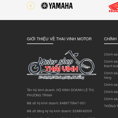
GIỚI THIỆU VỀ THAI VINH MOTOR
CHÍNH
Chính sác
Chính sác
thanh to
Chính sá
hàng
Chính sá
Tên hộ kinh doanh: HỘ KINH DOANH LÊ THỊ
Chính sác
PHƯƠNG TRINH
Chính sá
Mã số hộ kinh doanh: 8489770647-001
THÔNG T
Mã số đăng ký hộ kinh doanh: 32A8042030