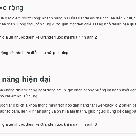
xe rộng
là đặc điểm “được lòng” khách hàng nữ của Grande với thể tích lên đến 27 lít, 
 an toàn. Đồng thời, cốp cũng được gắn một đèn chiếu sáng nhỏ thuận tiện qua
rộng trở thành ưu điểm thu hút phái đẹp.
 năng hiện đại
ân chống điện tự động ngắt động cơ khi gạt chân chống xuống và ngăn khởi độ
ho chị em khi sử dụng.
ợc trang bị chìa khóa thông minh tích hợp tính năng “answer-back” ở 2 phiên bả
hao tác bấm, đèn xi nhan sáng và phát ra âm thanh, giúp người dùng dễ dàng xác 