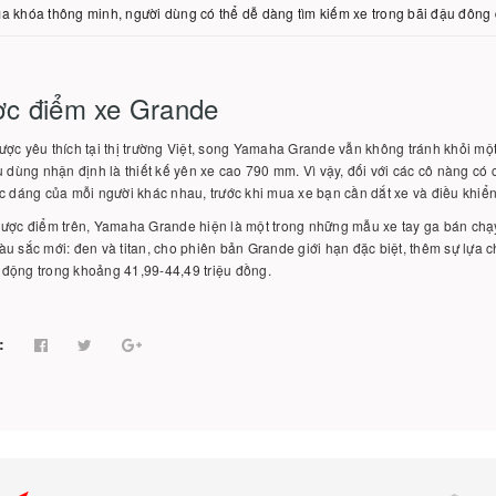
a khóa thông minh, người dùng có thể dễ dàng tìm kiếm xe trong bãi đậu đông 
c điểm xe Grande
ợc yêu thích tại thị trường Việt, song Yamaha Grande vẫn không tránh khỏi m
u dùng nhận định là thiết kế yên xe cao 790 mm. Vì vậy, đối với các cô nàng có 
c dáng của mỗi người khác nhau, trước khi mua xe bạn cần dắt xe và điều khiể
hược điểm trên, Yamaha Grande hiện là một trong những mẫu xe tay ga bán ch
u sắc mới: đen và titan, cho phiên bản Grande giới hạn đặc biệt, thêm sự lựa 
động trong khoảng 41,99-44,49 triệu đồng.
: