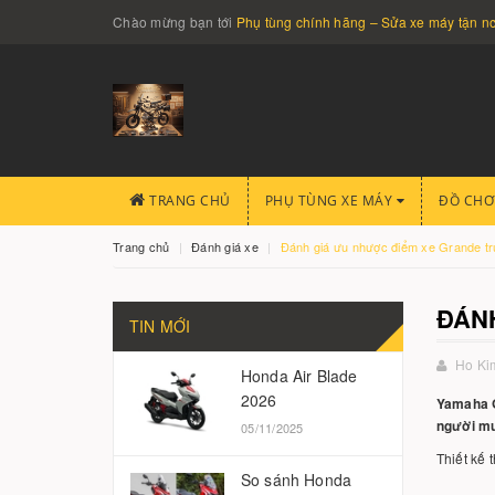
Chào mừng bạn tới
Phụ tùng chính hãng – Sửa xe máy tận 
TRANG CHỦ
PHỤ TÙNG XE MÁY
ĐỒ CHƠ
Trang chủ
Đánh giá xe
Đánh giá ưu nhược điểm xe Grande tr
ĐÁN
TIN MỚI
Ho Ki
Honda Air Blade
2026
Yamaha G
người mu
05/11/2025
Thiết kế 
So sánh Honda