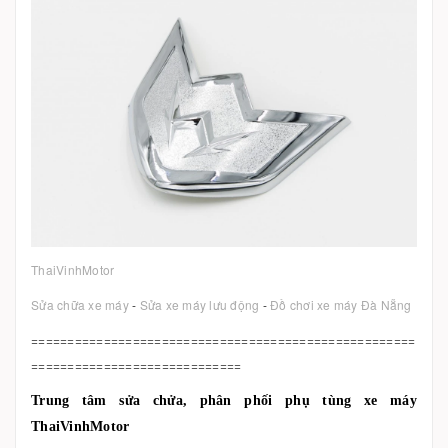
ThaiVinhMotor
Sửa chữa xe máy
-
Sửa xe máy lưu động
-
Đồ chơi xe máy Đà Nẵng
=====================================================
=============================
Trung tâm sửa chửa, phân phối phụ tùng xe máy
ThaiVinhMotor