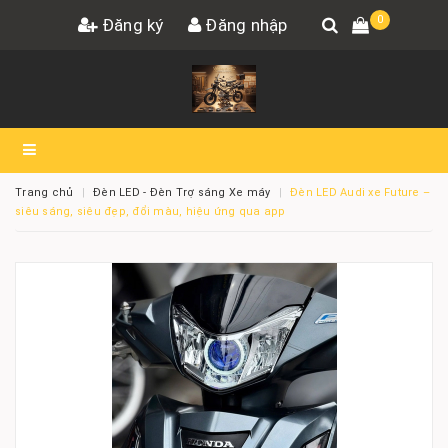
0
Đăng ký
Đăng nhập
Trang chủ
Đèn LED - Đèn Trợ sáng Xe máy
Đèn LED Audi xe Future –
siêu sáng, siêu đẹp, đổi màu, hiệu ứng qua app