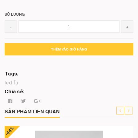
SỐ LƯỢNG
-
+
THÊM VÀO GIỎ HÀNG
Tags:
led fu
Chia sẻ:
SẢN PHẨM LIÊN QUAN
-44%
-