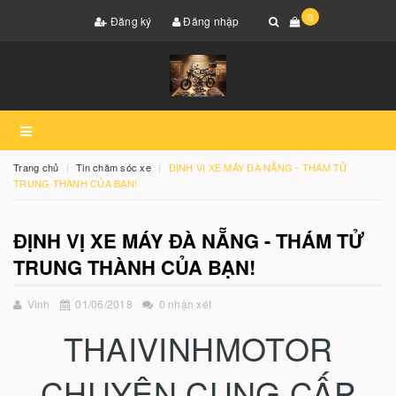
0
Đăng ký
Đăng nhập
Trang chủ
Tin chăm sóc xe
ĐỊNH VỊ XE MÁY ĐÀ NẴNG - THÁM TỬ
TRUNG THÀNH CỦA BẠN!
ĐỊNH VỊ XE MÁY ĐÀ NẴNG - THÁM TỬ
TRUNG THÀNH CỦA BẠN!
Vinh
01/06/2018
0 nhận xét
THAIVINHMOTOR
CHUYÊN CUNG CẤP