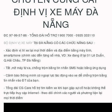
ĐỊNH VỊ XE MÁY ĐÀ
NẴNG
ĐC 97-99-57-86 - TỔNG ĐÀI HỖ TRỢ 1900 7000 - 0935 333110
BỘ ĐỊNH VỊ XE MÁY
TẠI ĐÀ NẴNG CÓ CÁC CHỨC NĂNG SAU :
- Xác định vị trí xe tại mọi thời điểm và địa điểm bằng máy tính,
smartphone (chính xác đến từng số nhà, VD: Xe đang ở tại 01 Lê Duẩn,
Q.Hải Châu, TP Đà Nẵng)
- Tắt ,mở máy từ xa, chống trộm bằng tin nhắn SMS hoặc bằng ứng dụng
- Cảnh báo thông minh có ngoại lực tác động vào xe để chống trộm bằng
tin nhắn vào ĐT của bạn.
- Tổng đài CS-Care hỗ trợ tìm kiếm xe khi bạn gặp sự cố hoặc không thể
trực tiếp truy cập Internet - theo dõi chính xác người và phương tiện tại
mọi thời điểm