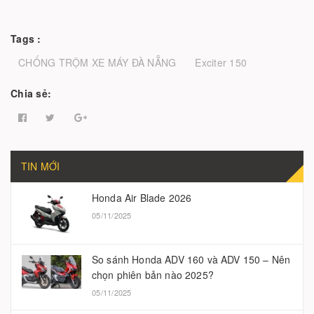
Tags :
CHỐNG TRỘM XE MÁY ĐÀ NẴNG
Exciter 150
Chia sẻ:
TIN MỚI
Honda Air Blade 2026
05/11/2025
So sánh Honda ADV 160 và ADV 150 – Nên
chọn phiên bản nào 2025?
05/11/2025