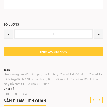
SỐ LƯỢNG
-
+
THÊM VÀO GIỎ HÀNG
Tags:
phụt racing boy đà nẵng
phụt racing boy
đồ chơi SH Việt Nam
đồ chơi SH
Đà Nẵng
đồ chơi SH chính hãng
làm mới xe SH
Đồ chơi xe
Đồ chơi xe
máy
Đồ chơi SH
Đồ chơi SH 2017
Chia sẻ:
SẢN PHẨM LIÊN QUAN