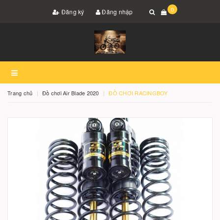
0
Đăng ký
Đăng nhập
Trang chủ
Đồ chơi Air Blade 2020
ĐỒ CHƠI RACINGBOY