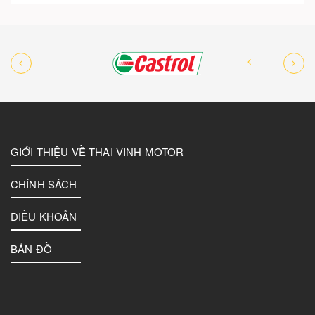
GIỚI THIỆU VỀ THAI VINH MOTOR
CHÍNH SÁCH
ĐIỀU KHOẢN
BẢN ĐỒ