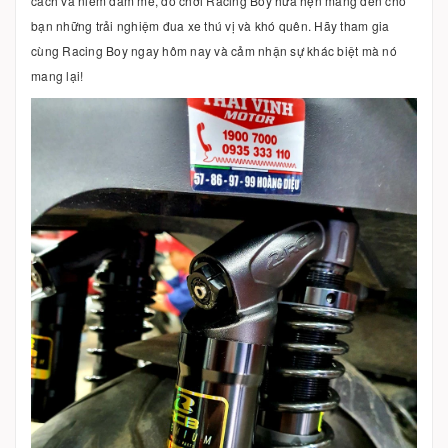
cách và niềm đam mê, đồ chơi Racing Boy hứa hẹn mang đến cho
bạn những trải nghiệm đua xe thú vị và khó quên. Hãy tham gia
cùng Racing Boy ngay hôm nay và cảm nhận sự khác biệt mà nó
mang lại!